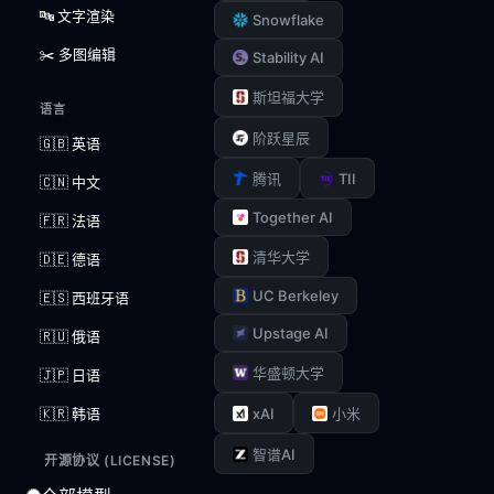
🔤 文字渲染
Snowflake
✂️ 多图编辑
Stability AI
斯坦福大学
语言
阶跃星辰
🇬🇧 英语
TII
腾讯
🇨🇳 中文
Together AI
🇫🇷 法语
清华大学
🇩🇪 德语
UC Berkeley
🇪🇸 西班牙语
Upstage AI
🇷🇺 俄语
华盛顿大学
🇯🇵 日语
xAI
🇰🇷 韩语
小米
智谱AI
开源协议 (LICENSE)