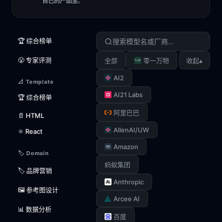
自己的产品里
。
🏆 综合榜单
😤 专家评测
▴
全部
零一万物
收起
AI2
📐 Template
AI21 Labs
🏆 综合榜单
阿里巴巴
📄 HTML
AllenAI/UW
⚛️ React
Amazon
🏷️ Domain
蚂蚁集团
🏷️ 品牌营销
Anthropic
🖼️ 参考图设计
Arcee AI
📊 数据分析
百度