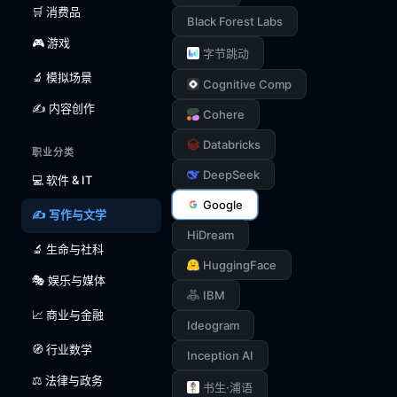
🛒 消费品
Black Forest Labs
🎮 游戏
字节跳动
🔬 模拟场景
Cognitive Comp
✍️ 内容创作
Cohere
Databricks
职业分类
DeepSeek
💻 软件 & IT
Google
✍️ 写作与文学
HiDream
🔬 生命与社科
HuggingFace
🎭 娱乐与媒体
IBM
📈 商业与金融
Ideogram
🧭 行业数学
Inception AI
⚖️ 法律与政务
书生·浦语