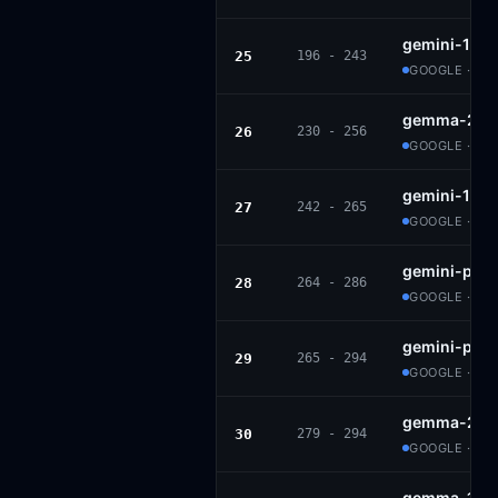
gemini-1.5-
25
196 - 243
GOOGLE · PR
gemma-2-9b
26
230 - 256
GOOGLE · GE
gemini-1.5-
27
242 - 265
GOOGLE · PR
gemini-pro-
28
264 - 286
GOOGLE · PR
gemini-pro
29
265 - 294
GOOGLE · PR
gemma-2-2b
30
279 - 294
GOOGLE · GE
gemma-1.1-7