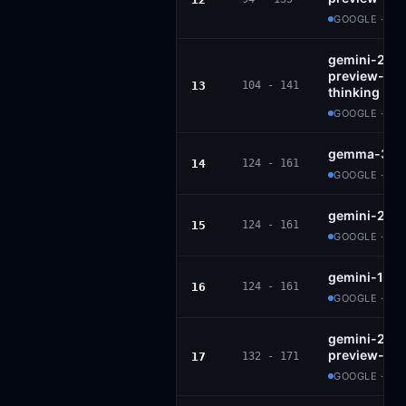
GOOGLE · PR
gemini-2.5-f
preview-09
13
104 - 141
thinking
GOOGLE · PR
gemma-3-27
14
124 - 161
GOOGLE · G
gemini-2.0-
15
124 - 161
GOOGLE · PR
gemini-1.5-
16
124 - 161
GOOGLE · PR
gemini-2.0-f
preview-02
17
132 - 171
GOOGLE · PR