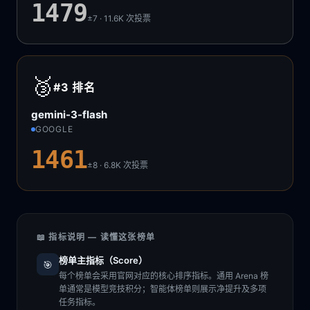
1479
±7 · 11.6K
次投票
🥉
#3
排名
gemini-3-flash
GOOGLE
1461
±8 · 6.8K
次投票
📖 指标说明 — 读懂这张榜单
榜单主指标（Score）
🎯
每个榜单会采用官网对应的核心排序指标。通用 Arena 榜
单通常是模型竞技积分；智能体榜单则展示净提升及多项
任务指标。