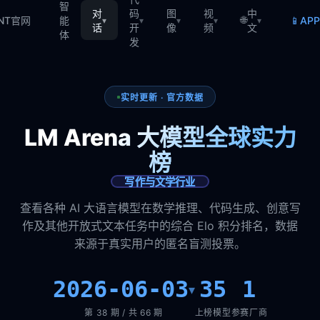
智
对
码
图
视
中
🌐
📱
TNT官网
能
AP
▾
▾
▾
▾
▾
话
开
像
频
文
体
发
实时更新 · 官方数据
LM Arena 大模型全球实力
榜
写作与文学行业
查看各种 AI 大语言模型在数学推理、代码生成、创意写
作及其他开放式文本任务中的综合 Elo 积分排名，数据
来源于真实用户的匿名盲测投票。
2026-06-03
35
1
▾
第 38 期 / 共 66 期
上榜模型
参赛厂商