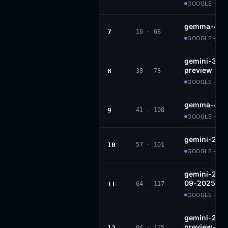
GOOGLE · PR
gemma-4-3
7
16 - 68
GOOGLE · AP
gemini-3.1-f
preview
8
38 - 73
GOOGLE · PR
gemma-4-2
9
41 - 108
GOOGLE · AP
gemini-2.5-
10
57 - 101
GOOGLE · PR
gemini-2.5-
09-2025
11
64 - 117
GOOGLE · PR
gemini-2.5-f
preview-06-
12
94 - 135