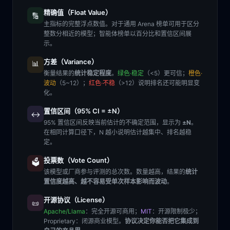
精确值（Float Value）
🔢
主指标的完整浮点数值。对于通用 Arena 榜单可用于区分
整数分相近的模型；智能体榜单以百分比和置信区间展
示。
方差（Variance）
📊
衡量结果的
统计稳定程度
。
绿色·稳定
（<5）更可信；
橙色·
波动
（5~12）；
红色·不稳
（>12）说明排名还可能明显变
化。
置信区间（95% CI = ±N）
↔️
95% 置信区间反映当前估计的不确定范围，显示为
±N
。
在相同计算口径下，N 越小说明估计越集中、排名越稳
定。
投票数（Vote Count）
🗳️
该模型或厂商参与评测的总次数。数量越高，结果的
统计
置信度越高、越不容易受单次样本影响而波动
。
开源协议（License）
📜
Apache/Llama
：完全开源可商用；
MIT
：开源限制极少；
Proprietary
：闭源商业模型。
协议决定你能否把它集成到