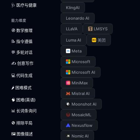
🩺 医疗与健康
KlingAI
Leonardo AI
能力维度
LLaVA
LMSYS
🧭 数学推理
Luma AI
美团
📝 指令遵循
Meta
💬 多轮对话
Microsoft
✍️ 创意写作
Microsoft AI
💻 代码生成
MiniMax
🌶️ 困难模式
Mistral AI
🧠 困难(英语)
Moonshot AI
📊 长词条询问
MosaicML
🚫 排除平局
Nexusflow
🖼️ 图像描述
Nomic AI