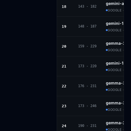
gemini-adv
18
143 - 182
GOOGLE · PR
gemini-1.5-
19
148 - 187
GOOGLE · PR
gemma-3-12
20
159 - 229
GOOGLE · G
gemini-1.5-
21
173 - 220
GOOGLE · PR
gemma-3n-e
22
176 - 231
GOOGLE · G
gemma-3-4b
23
173 - 246
GOOGLE · G
gemma-2-27
24
190 - 231
GOOGLE · GE