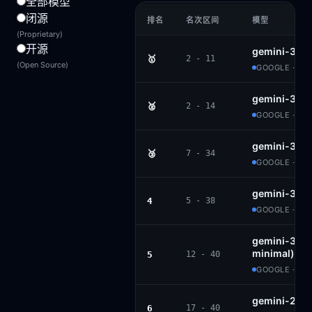
全部模型
闭源
排名
名次区间
模型
(Proprietary)
开源
gemini-3-p
🥇
2 - 11
(Open Source)
GOOGLE · PR
gemini-3.1-
🥈
2 - 14
GOOGLE · PR
gemini-3-fl
🥉
7 - 34
GOOGLE · PR
gemini-3.5-
4
5 - 38
GOOGLE · PR
gemini-3-fla
minimal)
5
12 - 40
GOOGLE · PR
gemini-2.5-
6
17 - 40