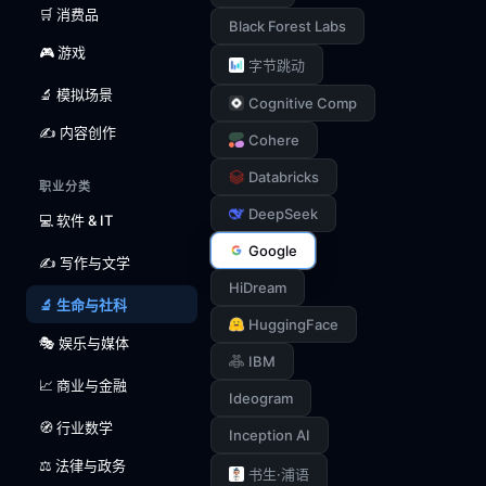
🛒 消费品
Black Forest Labs
🎮 游戏
字节跳动
🔬 模拟场景
Cognitive Comp
✍️ 内容创作
Cohere
Databricks
职业分类
DeepSeek
💻 软件 & IT
Google
✍️ 写作与文学
HiDream
🔬 生命与社科
HuggingFace
🎭 娱乐与媒体
IBM
📈 商业与金融
Ideogram
🧭 行业数学
Inception AI
⚖️ 法律与政务
书生·浦语