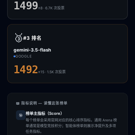
1499
±8 · 6.7K
次投票
🥉
#3
排名
gemini-3.5-flash
GOOGLE
1492
±15 · 1.5K
次投票
📖 指标说明 — 读懂这张榜单
榜单主指标（Score）
🎯
每个榜单会采用官网对应的核心排序指标。通用 Arena 榜
单通常是模型竞技积分；智能体榜单则展示净提升及多项
任务指标。