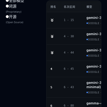
全部模型
闭源
排名
名次区间
模型
(Proprietary)
开源
gemini-3.1-
🥇
1 - 15
(Open Source)
GOOGLE · PR
gemini-3-p
🥈
4 - 30
GOOGLE · PR
gemini-3.5-
🥉
4 - 44
GOOGLE · PR
gemini-3-fl
4
6 - 45
GOOGLE · PR
gemini-3-fla
minimal)
5
6 - 43
GOOGLE · PR
gemma-4-3
6
6 - 80