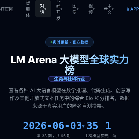
智
对
码
图
视
中
🌐
📱
TNT官网
能
AP
▾
▾
▾
▾
▾
话
开
像
频
文
体
发
实时更新 · 官方数据
LM Arena 大模型全球实力
榜
生命与社科行业
查看各种 AI 大语言模型在数学推理、代码生成、创意写
作及其他开放式文本任务中的综合 Elo 积分排名，数据
来源于真实用户的匿名盲测投票。
2026-06-03
35
1
▾
第 38 期 / 共 66 期
上榜模型
参赛厂商