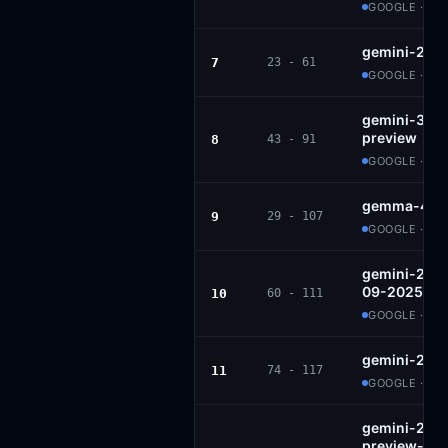
GOOGLE · AP
gemini-2.5-
7
23 - 61
GOOGLE · PR
gemini-3.1-f
preview
8
43 - 91
GOOGLE · PR
gemma-4-2
9
29 - 107
GOOGLE · AP
gemini-2.5-
09-2025
10
60 - 111
GOOGLE · PR
gemini-2.5-
11
74 - 117
GOOGLE · PR
gemini-2.5-f
preview-09