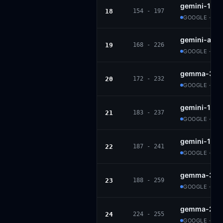
gemini-1.5-
18
154 - 197
GOOGLE · PR
gemini-adv
19
168 - 226
GOOGLE · PR
gemma-3n-e
20
172 - 232
GOOGLE · G
gemini-1.5-
21
183 - 237
GOOGLE · PR
gemini-1.5-
22
187 - 241
GOOGLE · PR
gemma-3-4b
23
188 - 259
GOOGLE · G
gemma-2-27
24
224 - 255
GOOGLE · GE