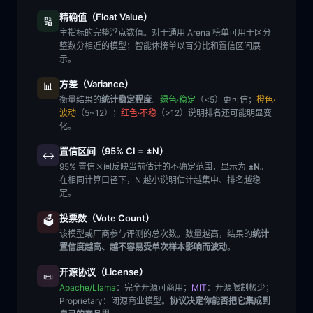
精确值（Float Value）
🔢
主指标的完整浮点数值。对于通用 Arena 榜单可用于区分
整数分相近的模型；智能体榜单以百分比和置信区间展
示。
方差（Variance）
📊
衡量结果的
统计稳定程度
。
绿色·稳定
（<5）更可信；
橙色·
波动
（5~12）；
红色·不稳
（>12）说明排名还可能明显变
化。
置信区间（95% CI = ±N）
↔️
95% 置信区间反映当前估计的不确定范围，显示为
±N
。
在相同计算口径下，N 越小说明估计越集中、排名越稳
定。
投票数（Vote Count）
🗳️
该模型或厂商参与评测的总次数。数量越高，结果的
统计
置信度越高、越不容易受单次样本影响而波动
。
开源协议（License）
📜
Apache/Llama
：完全开源可商用；
MIT
：开源限制极少；
Proprietary
：闭源商业模型。
协议决定你能否把它集成到