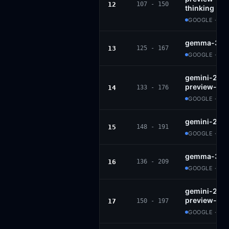
12
107 - 150
thinking
GOOGLE · PR
gemma-3-27
13
125 - 167
GOOGLE · G
gemini-2.5-f
preview-06-
14
133 - 176
GOOGLE · PR
gemini-2.0-
15
148 - 191
GOOGLE · PR
gemma-3-12
16
136 - 209
GOOGLE · G
gemini-2.0-f
preview-02
17
150 - 197
GOOGLE · PR