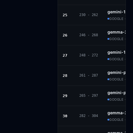
gemini-1.5-
25
230 - 262
GOOGLE · PR
gemma-2-9b
26
246 - 268
GOOGLE · GE
gemini-1.5-
27
248 - 272
GOOGLE · PR
gemini-pro-
28
261 - 287
GOOGLE · PR
gemini-pro
29
265 - 297
GOOGLE · PR
gemma-2-2b
30
282 - 304
GOOGLE · GE
gemma-1.1-7