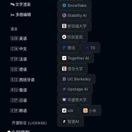
🔤 文字渲染
Snowflake
✂️ 多图编辑
Stability AI
斯坦福大学
语言
阶跃星辰
🇬🇧 英语
TII
腾讯
🇨🇳 中文
Together AI
🇫🇷 法语
清华大学
🇩🇪 德语
UC Berkeley
🇪🇸 西班牙语
Upstage AI
🇷🇺 俄语
华盛顿大学
🇯🇵 日语
xAI
🇰🇷 韩语
小米
智谱AI
开源协议 (LICENSE)