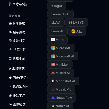
🩺 医疗与健康
KlingAI
Leonardo AI
能力维度
LLaVA
LMSYS
🧭 数学推理
Luma AI
美团
📝 指令遵循
Meta
💬 多轮对话
Microsoft
✍️ 创意写作
Microsoft AI
💻 代码生成
MiniMax
🌶️ 困难模式
Mistral AI
🧠 困难(英语)
Moonshot AI
📊 长词条询问
MosaicML
🚫 排除平局
Nexusflow
🖼️ 图像描述
Nomic AI