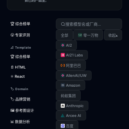
自己的产品里
。
🏆 综合榜单
😤 专家评测
▴
全部
零一万物
收起
AI2
📐 Template
AI21 Labs
🏆 综合榜单
阿里巴巴
📄 HTML
AllenAI/UW
⚛️ React
Amazon
🏷️ Domain
蚂蚁集团
🏷️ 品牌营销
Anthropic
🖼️ 参考图设计
Arcee AI
📊 数据分析
百度