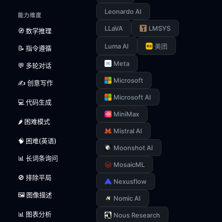
Leonardo AI
能力维度
LLaVA
LMSYS
🧭 数学推理
Luma AI
美团
📝 指令遵循
Meta
💬 多轮对话
Microsoft
✍️ 创意写作
Microsoft AI
💻 代码生成
MiniMax
🌶️ 困难模式
Mistral AI
🧠 困难(英语)
Moonshot AI
📊 长词条询问
MosaicML
🚫 排除平局
Nexusflow
🖼️ 图像描述
Nomic AI
📊 图表分析
Nous Research