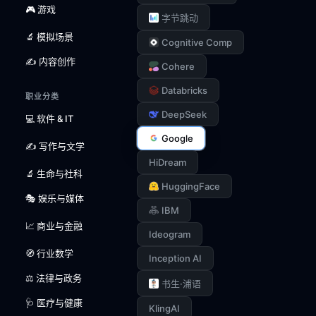
🎮 游戏
字节跳动
🔬 模拟场景
Cognitive Comp
✍️ 内容创作
Cohere
Databricks
职业分类
DeepSeek
💻 软件 & IT
Google
✍️ 写作与文学
HiDream
🔬 生命与社科
HuggingFace
🎭 娱乐与媒体
IBM
📈 商业与金融
Ideogram
🧭 行业数学
Inception AI
⚖️ 法律与政务
书生·浦语
🩺 医疗与健康
KlingAI