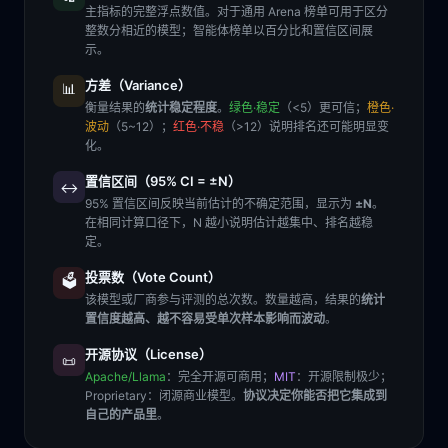
主指标的完整浮点数值。对于通用 Arena 榜单可用于区分
整数分相近的模型；智能体榜单以百分比和置信区间展
示。
方差（Variance）
📊
衡量结果的
统计稳定程度
。
绿色·稳定
（<5）更可信；
橙色·
波动
（5~12）；
红色·不稳
（>12）说明排名还可能明显变
化。
置信区间（95% CI = ±N）
↔️
95% 置信区间反映当前估计的不确定范围，显示为
±N
。
在相同计算口径下，N 越小说明估计越集中、排名越稳
定。
投票数（Vote Count）
🗳️
该模型或厂商参与评测的总次数。数量越高，结果的
统计
置信度越高、越不容易受单次样本影响而波动
。
开源协议（License）
📜
Apache/Llama
：完全开源可商用；
MIT
：开源限制极少；
Proprietary
：闭源商业模型。
协议决定你能否把它集成到
自己的产品里
。