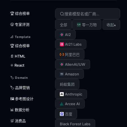
🏆 综合榜单
😤 专家评测
▴
全部
零一万物
收起
AI2
📐 Template
AI21 Labs
🏆 综合榜单
阿里巴巴
📄 HTML
AllenAI/UW
⚛️ React
Amazon
🏷️ Domain
蚂蚁集团
🏷️ 品牌营销
Anthropic
🖼️ 参考图设计
Arcee AI
📊 数据分析
百度
🛒 消费品
Black Forest Labs