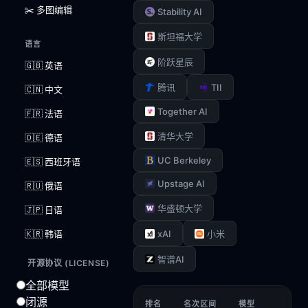
✂️ 多图编辑
Stability AI
斯坦福大学
语言
阶跃星辰
🇬🇧 英语
TII
腾讯
🇨🇳 中文
Together AI
🇫🇷 法语
清华大学
🇩🇪 德语
UC Berkeley
🇪🇸 西班牙语
Upstage AI
🇷🇺 俄语
华盛顿大学
🇯🇵 日语
xAI
🇰🇷 韩语
小米
智谱AI
开源协议 (LICENSE)
全部模型
闭源
排名
名次区间
模型