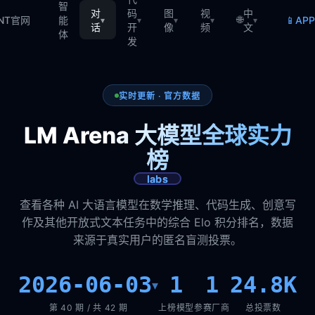
智
对
码
图
视
中
🌐
📱
TNT官网
能
AP
▾
▾
▾
▾
▾
话
开
像
频
文
体
发
实时更新 · 官方数据
LM Arena 大模型全球实力
榜
labs
查看各种 AI 大语言模型在数学推理、代码生成、创意写
作及其他开放式文本任务中的综合 Elo 积分排名，数据
来源于真实用户的匿名盲测投票。
2026-06-03
1
1
24.8K
▾
第 40 期 / 共 42 期
上榜模型
参赛厂商
总投票数