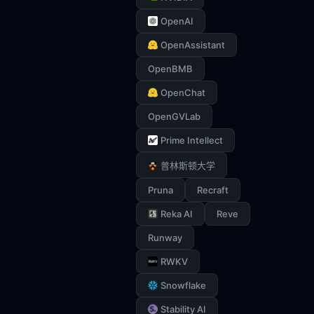
OpenAI
OpenAssistant
OpenBMB
OpenChat
OpenGVLab
Prime Intellect
普林斯顿大学
Pruna
Recraft
Reka AI
Reve
Runway
RWKV
Snowflake
Stability AI