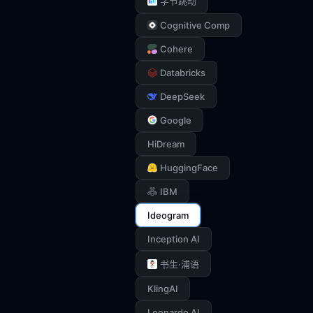
字节跳动
Cognitive Comp
Cohere
Databricks
DeepSeek
Google
HiDream
HuggingFace
IBM
Ideogram
Inception AI
书生·浦语
KlingAI
Leonardo AI