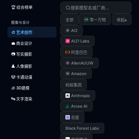
🏆 综合榜单
▴
全部
零一万物
收起
图像与设计
AI2
🎨 艺术创作
AI21 Labs
💼 商业设计
阿里巴巴
📷 写实摄影
AllenAI/UW
👤 人像摄影
Amazon
🤡 卡通动漫
蚂蚁集团
🧊 3D建模
Anthropic
🔤 文字渲染
Arcee AI
百度
Black Forest Labs