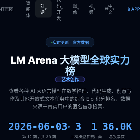
智
对
码
图
视
中
🌐
📱
TNT官网
能
AP
▾
▾
▾
▾
▾
话
开
像
频
文
体
发
实时更新 · 官方数据
LM Arena 大模型全球实力
榜
艺术创作
查看各种 AI 大语言模型在数学推理、代码生成、创意写
作及其他开放式文本任务中的综合 Elo 积分排名，数据
来源于真实用户的匿名盲测投票。
2026-06-03
3
1
36.0K
▾
第 12 期 / 共 39 期
上榜模型
参赛厂商
总投票数