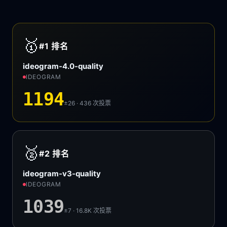
🥇
#1
排名
ideogram-4.0-quality
IDEOGRAM
1194
±26 · 436
次投票
🥈
#2
排名
ideogram-v3-quality
IDEOGRAM
1039
±7 · 16.8K
次投票