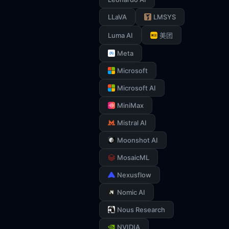
LLaVA
LMSYS
Luma AI
美团
Meta
Microsoft
Microsoft AI
MiniMax
Mistral AI
Moonshot AI
MosaicML
Nexusflow
Nomic AI
Nous Research
NVIDIA