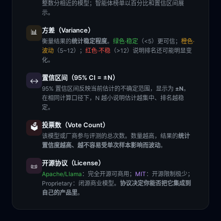
整数分相近的模型；智能体榜单以百分比和置信区间展
示。
方差（Variance）
📊
衡量结果的
统计稳定程度
。
绿色·稳定
（<5）更可信；
橙色·
波动
（5~12）；
红色·不稳
（>12）说明排名还可能明显变
化。
置信区间（95% CI = ±N）
↔️
95% 置信区间反映当前估计的不确定范围，显示为
±N
。
在相同计算口径下，N 越小说明估计越集中、排名越稳
定。
投票数（Vote Count）
🗳️
该模型或厂商参与评测的总次数。数量越高，结果的
统计
置信度越高、越不容易受单次样本影响而波动
。
开源协议（License）
📜
Apache/Llama
：完全开源可商用；
MIT
：开源限制极少；
Proprietary
：闭源商业模型。
协议决定你能否把它集成到
自己的产品里
。