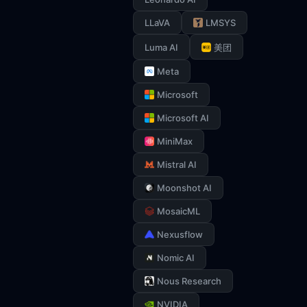
LLaVA
LMSYS
Luma AI
美团
Meta
Microsoft
Microsoft AI
MiniMax
Mistral AI
Moonshot AI
MosaicML
Nexusflow
Nomic AI
Nous Research
NVIDIA