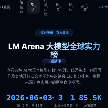
智
对
码
图
视
中
🌐
📱
TNT官网
能
AP
▾
▾
▾
▾
▾
话
开
像
频
文
体
发
实时更新 · 官方数据
LM Arena 大模型全球实力
榜
卡通动漫
查看各种 AI 大语言模型在数学推理、代码生成、创意写
作及其他开放式文本任务中的综合 Elo 积分排名，数据
来源于真实用户的匿名盲测投票。
2026-06-03
3
1
85.5K
▾
第 12 期 / 共 39 期
上榜模型
参赛厂商
总投票数