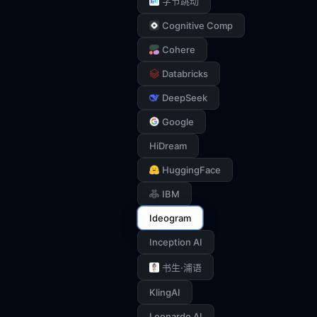
字节跳动
Cognitive Comp
Cohere
Databricks
DeepSeek
Google
HiDream
HuggingFace
IBM
Ideogram
Inception AI
书生·浦语
KlingAI
Leonardo AI