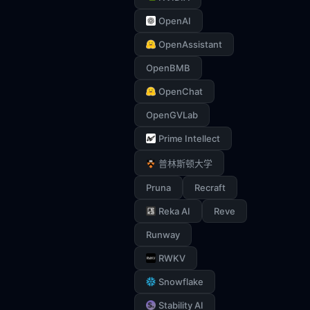
OpenAI
OpenAssistant
OpenBMB
OpenChat
OpenGVLab
Prime Intellect
普林斯顿大学
Pruna
Recraft
Reka AI
Reve
Runway
RWKV
Snowflake
Stability AI