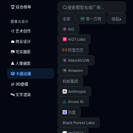
🏆 综合榜单
▴
全部
零一万物
收起
图像与设计
AI2
🎨 艺术创作
AI21 Labs
💼 商业设计
阿里巴巴
📷 写实摄影
AllenAI/UW
👤 人像摄影
Amazon
🤡 卡通动漫
蚂蚁集团
🧊 3D建模
Anthropic
🔤 文字渲染
Arcee AI
百度
Black Forest Labs