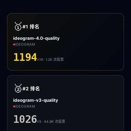
🥇
#1
排名
ideogram-4.0-quality
IDEOGRAM
1194
±16 · 1.2K
次投票
🥈
#2
排名
ideogram-v3-quality
IDEOGRAM
1026
±5 · 44.9K
次投票