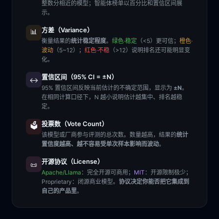
整数分相近的模型；智能体榜单以百分比和置信区间展
示。
方差（Variance）
📊
衡量结果的
统计稳定程度
。
绿色·稳定
（<5）更可信；
橙色·
波动
（5~12）；
红色·不稳
（>12）说明排名还可能明显变
化。
置信区间（95% CI = ±N）
↔️
95% 置信区间反映当前估计的不确定范围，显示为
±N
。
在相同计算口径下，N 越小说明估计越集中、排名越稳
定。
投票数（Vote Count）
🗳️
该模型或厂商参与评测的总次数。数量越高，结果的
统计
置信度越高、越不容易受单次样本影响而波动
。
开源协议（License）
📜
Apache/Llama
：完全开源可商用；
MIT
：开源限制极少；
Proprietary
：闭源商业模型。
协议决定你能否把它集成到
自己的产品里
。