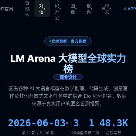
智
对
码
图
视
中
🌐
📱
TNT官网
能
AP
▾
▾
▾
▾
▾
话
开
像
频
文
体
发
实时更新 · 官方数据
LM Arena 大模型全球实力
榜
商业设计
查看各种 AI 大语言模型在数学推理、代码生成、创意写
作及其他开放式文本任务中的综合 Elo 积分排名，数据
来源于真实用户的匿名盲测投票。
2026-06-03
3
1
48.3K
▾
第 11 期 / 共 38 期
上榜模型
参赛厂商
总投票数