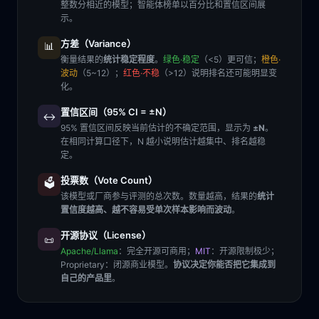
整数分相近的模型；智能体榜单以百分比和置信区间展
示。
方差（Variance）
📊
衡量结果的
统计稳定程度
。
绿色·稳定
（<5）更可信；
橙色·
波动
（5~12）；
红色·不稳
（>12）说明排名还可能明显变
化。
置信区间（95% CI = ±N）
↔️
95% 置信区间反映当前估计的不确定范围，显示为
±N
。
在相同计算口径下，N 越小说明估计越集中、排名越稳
定。
投票数（Vote Count）
🗳️
该模型或厂商参与评测的总次数。数量越高，结果的
统计
置信度越高、越不容易受单次样本影响而波动
。
开源协议（License）
📜
Apache/Llama
：完全开源可商用；
MIT
：开源限制极少；
Proprietary
：闭源商业模型。
协议决定你能否把它集成到
自己的产品里
。