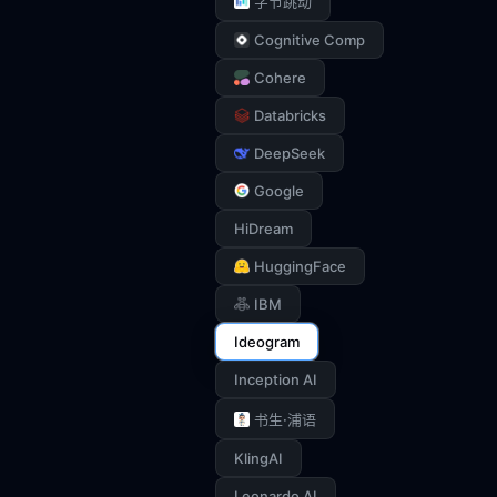
字节跳动
Cognitive Comp
Cohere
Databricks
DeepSeek
Google
HiDream
HuggingFace
IBM
Ideogram
Inception AI
书生·浦语
KlingAI
Leonardo AI