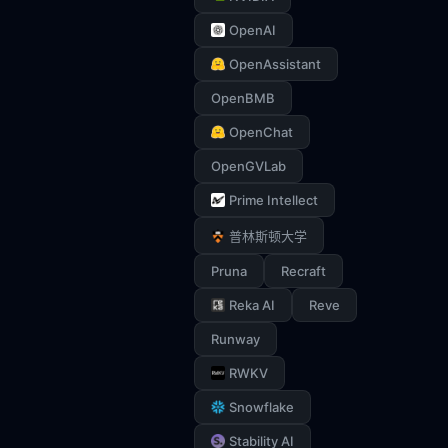
OpenAI
OpenAssistant
OpenBMB
OpenChat
OpenGVLab
Prime Intellect
普林斯顿大学
Pruna
Recraft
Reka AI
Reve
Runway
RWKV
Snowflake
Stability AI