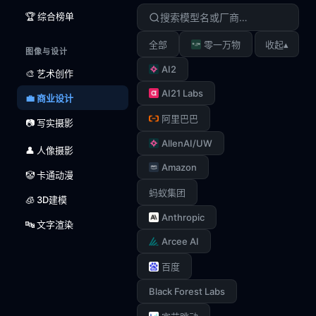
🏆 综合榜单
▴
全部
零一万物
收起
图像与设计
AI2
🎨 艺术创作
AI21 Labs
💼 商业设计
阿里巴巴
📷 写实摄影
AllenAI/UW
👤 人像摄影
Amazon
🤡 卡通动漫
蚂蚁集团
🧊 3D建模
Anthropic
🔤 文字渲染
Arcee AI
百度
Black Forest Labs