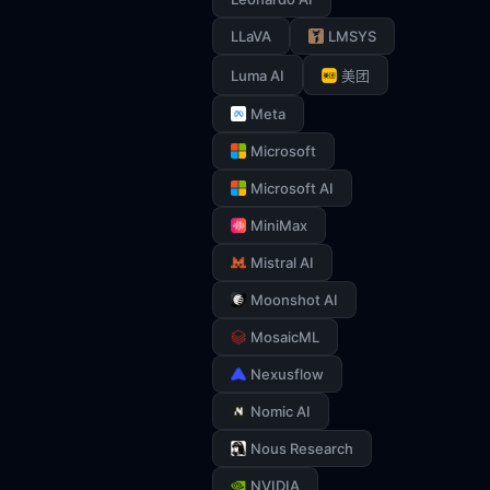
LLaVA
LMSYS
Luma AI
美团
Meta
Microsoft
Microsoft AI
MiniMax
Mistral AI
Moonshot AI
MosaicML
Nexusflow
Nomic AI
Nous Research
NVIDIA