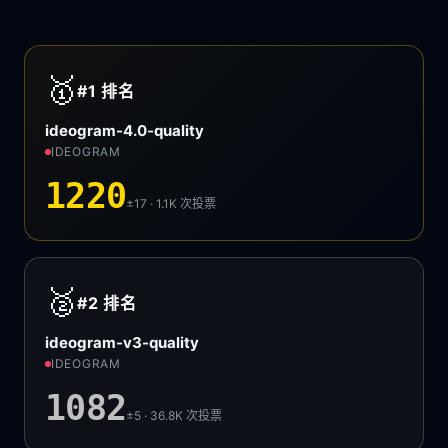
🥇
#1
排名
ideogram-4.0-quality
IDEOGRAM
1220
±17 · 1.1K
次投票
🥈
#2
排名
ideogram-v3-quality
IDEOGRAM
1082
±5 · 36.8K
次投票