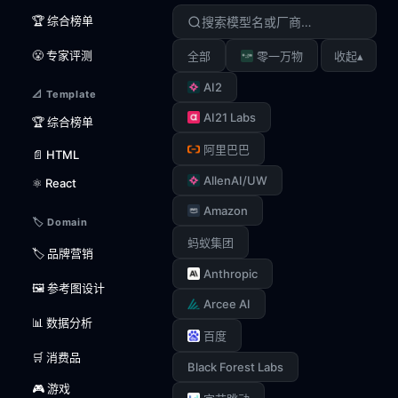
🏆 综合榜单
😤 专家评测
▴
全部
零一万物
收起
AI2
📐 Template
AI21 Labs
🏆 综合榜单
阿里巴巴
📄 HTML
AllenAI/UW
⚛️ React
Amazon
🏷️ Domain
蚂蚁集团
🏷️ 品牌营销
Anthropic
🖼️ 参考图设计
Arcee AI
📊 数据分析
百度
🛒 消费品
Black Forest Labs
🎮 游戏