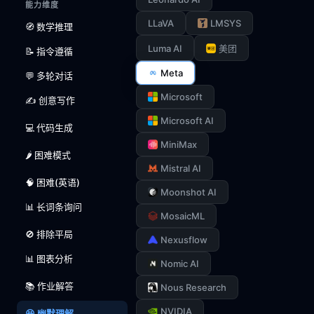
能力维度
LLaVA
LMSYS
🧭 数学推理
Luma AI
美团
📝 指令遵循
Meta
💬 多轮对话
Microsoft
✍️ 创意写作
Microsoft AI
💻 代码生成
MiniMax
🌶️ 困难模式
Mistral AI
🧠 困难(英语)
Moonshot AI
📊 长词条询问
MosaicML
🚫 排除平局
Nexusflow
📊 图表分析
Nomic AI
📚 作业解答
Nous Research
NVIDIA
😆 幽默理解