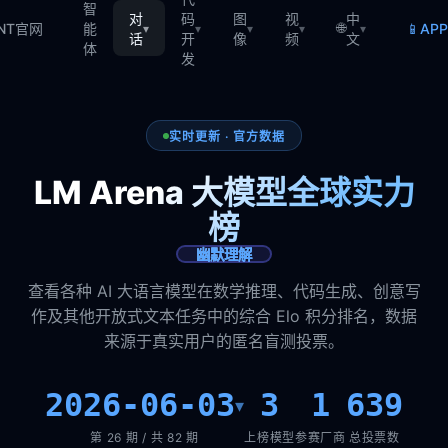
智
对
码
图
视
中
🌐
📱
TNT官网
能
AP
▾
▾
▾
▾
▾
话
开
像
频
文
体
发
实时更新 · 官方数据
LM Arena 大模型全球实力
榜
幽默理解
查看各种 AI 大语言模型在数学推理、代码生成、创意写
作及其他开放式文本任务中的综合 Elo 积分排名，数据
来源于真实用户的匿名盲测投票。
2026-06-03
3
1
639
▾
第 26 期 / 共 82 期
上榜模型
参赛厂商
总投票数