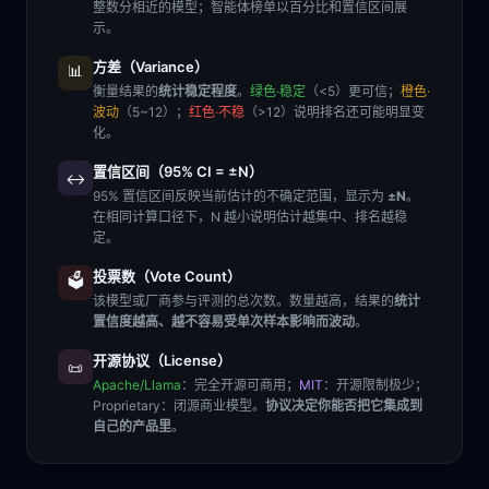
整数分相近的模型；智能体榜单以百分比和置信区间展
示。
方差（Variance）
📊
衡量结果的
统计稳定程度
。
绿色·稳定
（<5）更可信；
橙色·
波动
（5~12）；
红色·不稳
（>12）说明排名还可能明显变
化。
置信区间（95% CI = ±N）
↔️
95% 置信区间反映当前估计的不确定范围，显示为
±N
。
在相同计算口径下，N 越小说明估计越集中、排名越稳
定。
投票数（Vote Count）
🗳️
该模型或厂商参与评测的总次数。数量越高，结果的
统计
置信度越高、越不容易受单次样本影响而波动
。
开源协议（License）
📜
Apache/Llama
：完全开源可商用；
MIT
：开源限制极少；
Proprietary
：闭源商业模型。
协议决定你能否把它集成到
自己的产品里
。