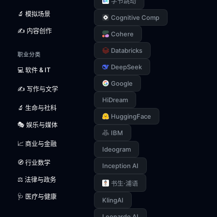
字节跳动
🔬 模拟场景
Cognitive Comp
✍️ 内容创作
Cohere
Databricks
职业分类
DeepSeek
💻 软件 & IT
Google
✍️ 写作与文学
HiDream
🔬 生命与社科
HuggingFace
🎭 娱乐与媒体
IBM
📈 商业与金融
Ideogram
🧭 行业数学
Inception AI
⚖️ 法律与政务
书生·浦语
🩺 医疗与健康
KlingAI
Leonardo AI