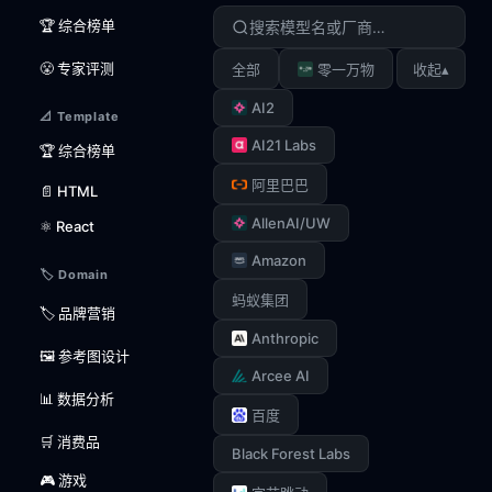
🏆 综合榜单
😤 专家评测
▴
全部
零一万物
收起
AI2
📐 Template
AI21 Labs
🏆 综合榜单
阿里巴巴
📄 HTML
AllenAI/UW
⚛️ React
Amazon
🏷️ Domain
蚂蚁集团
🏷️ 品牌营销
Anthropic
🖼️ 参考图设计
Arcee AI
📊 数据分析
百度
🛒 消费品
Black Forest Labs
🎮 游戏