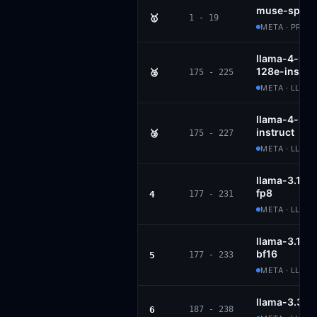
muse-spark
🥇
1 - 19
META · PROP
llama-4-mav
128e-instru
🥈
175 - 225
META · LLAM
llama-4-sco
instruct
🥉
175 - 227
META · LLAM
llama-3.1-4
fp8
4
177 - 231
META · LLAM
llama-3.1-4
bf16
5
177 - 233
META · LLAM
llama-3.3-7
6
187 - 238