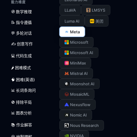
能力维度
LLaVA
LMSYS
🧭 数学推理
Luma AI
美团
📝 指令遵循
Meta
💬 多轮对话
Microsoft
✍️ 创意写作
Microsoft AI
💻 代码生成
MiniMax
🌶️ 困难模式
Mistral AI
🧠 困难(英语)
Moonshot AI
📊 长词条询问
MosaicML
🚫 排除平局
Nexusflow
📊 图表分析
Nomic AI
📚 作业解答
Nous Research
NVIDIA
😆 幽默理解