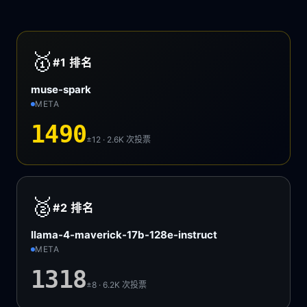
🥇
#1
排名
muse-spark
META
1490
±12 · 2.6K
次投票
🥈
#2
排名
llama-4-maverick-17b-128e-instruct
META
1318
±8 · 6.2K
次投票