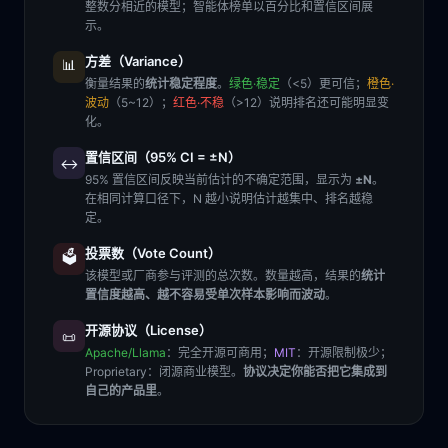
整数分相近的模型；智能体榜单以百分比和置信区间展
示。
方差（Variance）
📊
衡量结果的
统计稳定程度
。
绿色·稳定
（<5）更可信；
橙色·
波动
（5~12）；
红色·不稳
（>12）说明排名还可能明显变
化。
置信区间（95% CI = ±N）
↔️
95% 置信区间反映当前估计的不确定范围，显示为
±N
。
在相同计算口径下，N 越小说明估计越集中、排名越稳
定。
投票数（Vote Count）
🗳️
该模型或厂商参与评测的总次数。数量越高，结果的
统计
置信度越高、越不容易受单次样本影响而波动
。
开源协议（License）
📜
Apache/Llama
：完全开源可商用；
MIT
：开源限制极少；
Proprietary
：闭源商业模型。
协议决定你能否把它集成到
自己的产品里
。