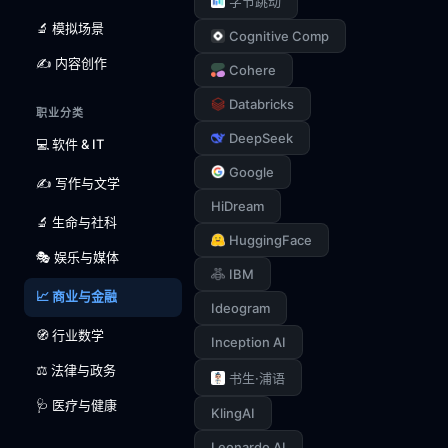
字节跳动
🔬 模拟场景
Cognitive Comp
✍️ 内容创作
Cohere
Databricks
职业分类
DeepSeek
💻 软件 & IT
Google
✍️ 写作与文学
HiDream
🔬 生命与社科
HuggingFace
🎭 娱乐与媒体
IBM
📈 商业与金融
Ideogram
🧭 行业数学
Inception AI
⚖️ 法律与政务
书生·浦语
🩺 医疗与健康
KlingAI
Leonardo AI