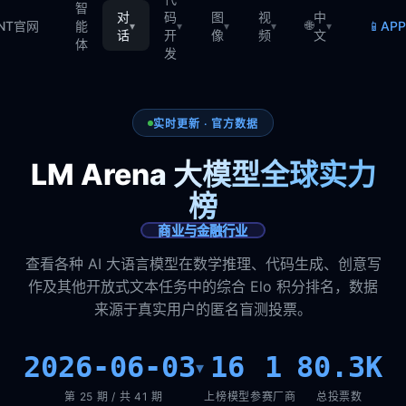
智
对
码
图
视
中
🌐
📱
TNT官网
能
AP
▾
▾
▾
▾
▾
话
开
像
频
文
体
发
实时更新 · 官方数据
LM Arena 大模型全球实力
榜
商业与金融行业
查看各种 AI 大语言模型在数学推理、代码生成、创意写
作及其他开放式文本任务中的综合 Elo 积分排名，数据
来源于真实用户的匿名盲测投票。
2026-06-03
16
1
80.3K
▾
第 25 期 / 共 41 期
上榜模型
参赛厂商
总投票数