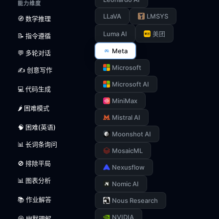
能力维度
LLaVA
LMSYS
🧭 数学推理
Luma AI
美团
📝 指令遵循
Meta
💬 多轮对话
Microsoft
✍️ 创意写作
Microsoft AI
💻 代码生成
MiniMax
🌶️ 困难模式
Mistral AI
🧠 困难(英语)
Moonshot AI
📊 长词条询问
MosaicML
🚫 排除平局
Nexusflow
📊 图表分析
Nomic AI
📚 作业解答
Nous Research
NVIDIA
😆 幽默理解