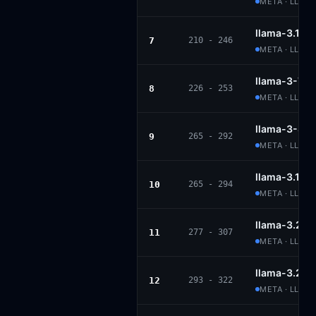
META · LLAM
llama-3.1-70
7
210 - 246
META · LLAM
llama-3-70b
8
226 - 253
META · LLAM
llama-3-8b-
9
265 - 292
META · LLAM
llama-3.1-8b
10
265 - 294
META · LLAM
llama-3.2-3
11
277 - 307
META · LLAMA
llama-3.2-1b
12
293 - 322
META · LLAMA