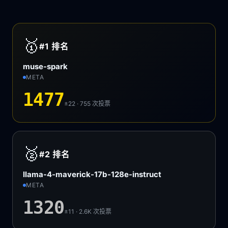
🥇
#1
排名
muse-spark
META
1477
±22 · 755
次投票
🥈
#2
排名
llama-4-maverick-17b-128e-instruct
META
1320
±11 · 2.6K
次投票