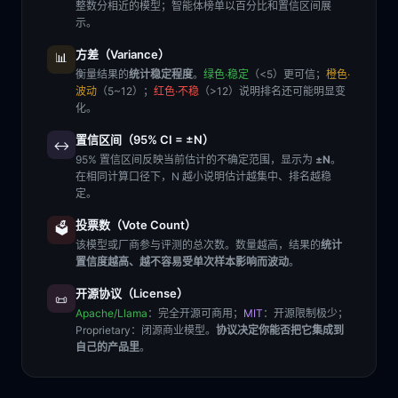
整数分相近的模型；智能体榜单以百分比和置信区间展
示。
方差（Variance）
📊
衡量结果的
统计稳定程度
。
绿色·稳定
（<5）更可信；
橙色·
波动
（5~12）；
红色·不稳
（>12）说明排名还可能明显变
化。
置信区间（95% CI = ±N）
↔️
95% 置信区间反映当前估计的不确定范围，显示为
±N
。
在相同计算口径下，N 越小说明估计越集中、排名越稳
定。
投票数（Vote Count）
🗳️
该模型或厂商参与评测的总次数。数量越高，结果的
统计
置信度越高、越不容易受单次样本影响而波动
。
开源协议（License）
📜
Apache/Llama
：完全开源可商用；
MIT
：开源限制极少；
Proprietary
：闭源商业模型。
协议决定你能否把它集成到
自己的产品里
。