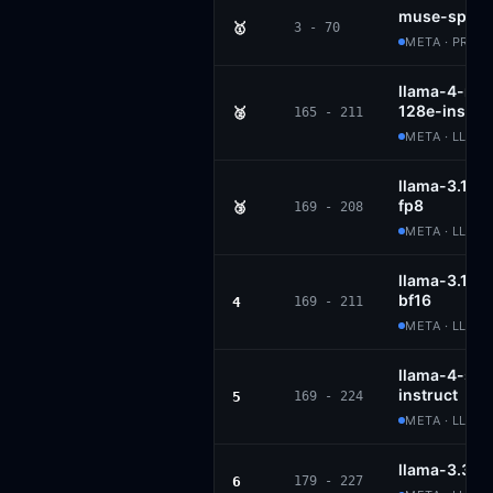
muse-spark
🥇
3 - 70
META · PROP
llama-4-mav
128e-instru
🥈
165 - 211
META · LLAM
llama-3.1-4
fp8
🥉
169 - 208
META · LLAM
llama-3.1-4
bf16
4
169 - 211
META · LLAM
llama-4-sco
instruct
5
169 - 224
META · LLAM
llama-3.3-7
6
179 - 227