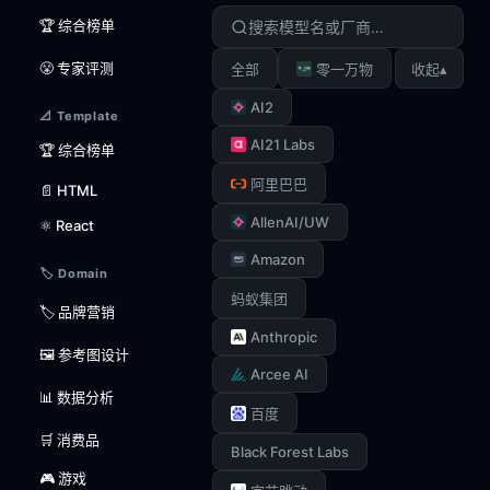
🏆 综合榜单
😤 专家评测
▴
全部
零一万物
收起
AI2
📐 Template
AI21 Labs
🏆 综合榜单
阿里巴巴
📄 HTML
AllenAI/UW
⚛️ React
Amazon
🏷️ Domain
蚂蚁集团
🏷️ 品牌营销
Anthropic
🖼️ 参考图设计
Arcee AI
📊 数据分析
百度
🛒 消费品
Black Forest Labs
🎮 游戏