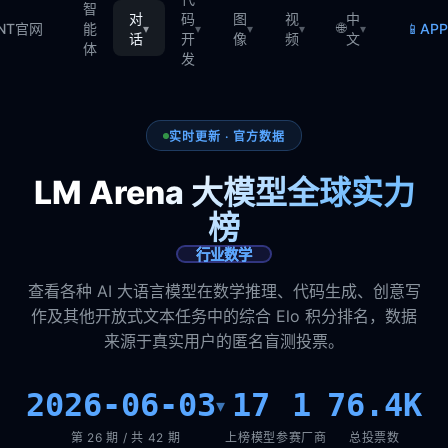
智
对
码
图
视
中
🌐
📱
TNT官网
能
AP
▾
▾
▾
▾
▾
话
开
像
频
文
体
发
实时更新 · 官方数据
LM Arena 大模型全球实力
榜
行业数学
查看各种 AI 大语言模型在数学推理、代码生成、创意写
作及其他开放式文本任务中的综合 Elo 积分排名，数据
来源于真实用户的匿名盲测投票。
2026-06-03
17
1
76.4K
▾
第 26 期 / 共 42 期
上榜模型
参赛厂商
总投票数