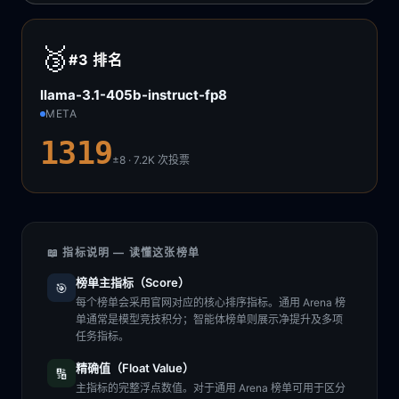
🥉
#3
排名
llama-3.1-405b-instruct-fp8
META
1319
±8 · 7.2K
次投票
📖 指标说明 — 读懂这张榜单
榜单主指标（Score）
🎯
每个榜单会采用官网对应的核心排序指标。通用 Arena 榜
单通常是模型竞技积分；智能体榜单则展示净提升及多项
任务指标。
精确值（Float Value）
🔢
主指标的完整浮点数值。对于通用 Arena 榜单可用于区分