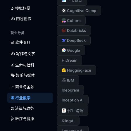
字节跳动
🔬 模拟场景
Cognitive Comp
✍️ 内容创作
Cohere
Databricks
职业分类
DeepSeek
💻 软件 & IT
Google
✍️ 写作与文学
HiDream
🔬 生命与社科
HuggingFace
🎭 娱乐与媒体
IBM
📈 商业与金融
Ideogram
🧭 行业数学
Inception AI
⚖️ 法律与政务
书生·浦语
🩺 医疗与健康
KlingAI
Leonardo AI