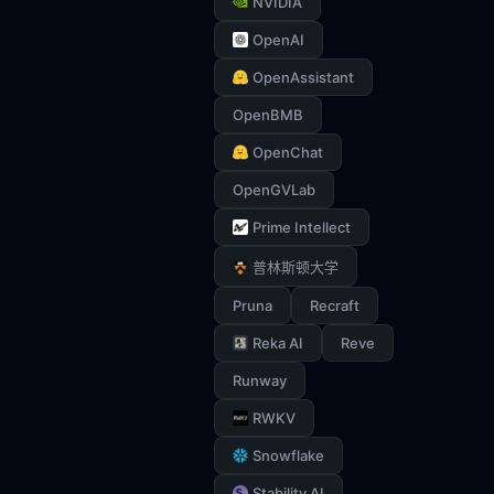
NVIDIA
OpenAI
OpenAssistant
OpenBMB
OpenChat
OpenGVLab
Prime Intellect
普林斯顿大学
Pruna
Recraft
Reka AI
Reve
Runway
RWKV
Snowflake
Stability AI