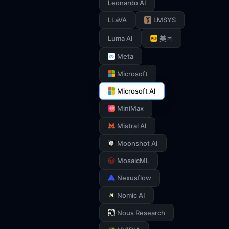
Leonardo AI
LLaVA
LMSYS
Luma AI
美团
Meta
Microsoft
Microsoft AI
MiniMax
Mistral AI
Moonshot AI
MosaicML
Nexusflow
Nomic AI
Nous Research