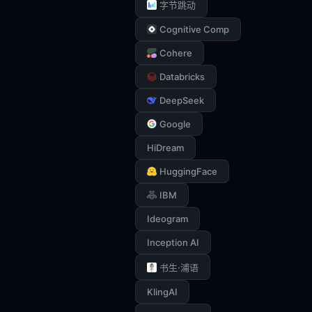
字节跳动
Cognitive Comp
Cohere
Databricks
DeepSeek
Google
HiDream
HuggingFace
IBM
Ideogram
Inception AI
书生·浦语
KlingAI