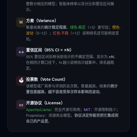
整数分相近的模型；智能体榜单以百分比和置信区间展
示。
方差（Variance）
📊
衡量结果的
统计稳定程度
。
绿色·稳定
（<5）更可信；
橙色·
波动
（5~12）；
红色·不稳
（>12）说明排名还可能明显变
化。
置信区间（95% CI = ±N）
↔️
95% 置信区间反映当前估计的不确定范围，显示为
±N
。
在相同计算口径下，N 越小说明估计越集中、排名越稳
定。
投票数（Vote Count）
🗳️
该模型或厂商参与评测的总次数。数量越高，结果的
统计
置信度越高、越不容易受单次样本影响而波动
。
开源协议（License）
📜
Apache/Llama
：完全开源可商用；
MIT
：开源限制极少；
Proprietary
：闭源商业模型。
协议决定你能否把它集成到
自己的产品里
。