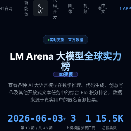
智
对
码
图
视
中
🌐
📱
TNT官网
能
AP
▾
▾
▾
▾
▾
话
开
像
频
文
体
发
实时更新 · 官方数据
LM Arena 大模型全球实力
榜
3D建模
查看各种 AI 大语言模型在数学推理、代码生成、创意写
作及其他开放式文本任务中的综合 Elo 积分排名，数据
来源于真实用户的匿名盲测投票。
2026-06-03
3
1
15.5K
▾
第 13 期 / 共 48 期
上榜模型
参赛厂商
总投票数