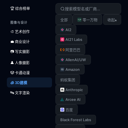
🏆 综合榜单
▴
全部
零一万物
收起
图像与设计
AI2
🎨 艺术创作
AI21 Labs
💼 商业设计
阿里巴巴
📷 写实摄影
AllenAI/UW
👤 人像摄影
Amazon
🤡 卡通动漫
蚂蚁集团
🧊 3D建模
Anthropic
🔤 文字渲染
Arcee AI
百度
Black Forest Labs