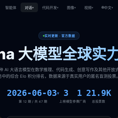
🌐
智能体
对话
代码开发
图像
视频
中文
▾
▾
▾
▾
▾
实时更新 · 官方数据
rena 大模型全球实
种 AI 大语言模型在数学推理、代码生成、创意写作及其他开放
务中的综合 Elo 积分排名，数据来源于真实用户的匿名盲测投票
2026-06-03
3
1
21.9K
▾
第 12 期 / 共 47 期
上榜模型
参赛厂商
总投票数