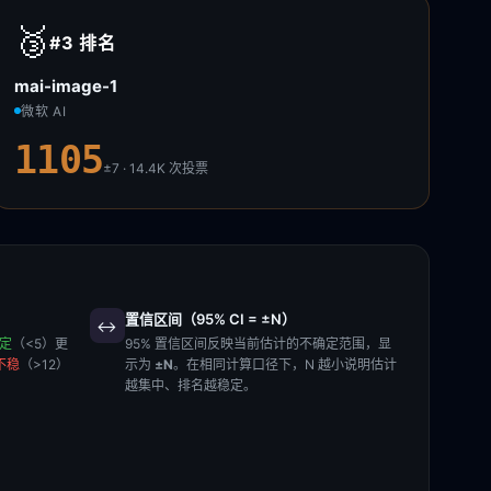
🥉
#3
排名
mai-image-1
微软 AI
1105
±7 · 14.4K
次投票
置信区间（95% CI = ±N）
↔️
稳定
（<5）更
95% 置信区间反映当前估计的不确定范围，显
不稳
（>12）
示为
±N
。在相同计算口径下，N 越小说明估计
越集中、排名越稳定。