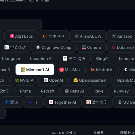
AI21 Labs
AllenAI/UW
Amazon
阿里巴巴
Cognitive Comp
Cohere
Databrick
字节跳动
Ideogram
Inception AI
KlingAI
Leonard
书生·浦语
rosoft
Microsoft AI
MiniMax
Mistral AI
Mo
ch
NVIDIA
OpenAI
OpenAssistant
OpenBM
Pruna
Recraft
Reka AI
Reve
Runway
顿大学
TII
Together AI
UC Be
腾讯
清华大学
I
ARENA 得分
投票数
精确分 &