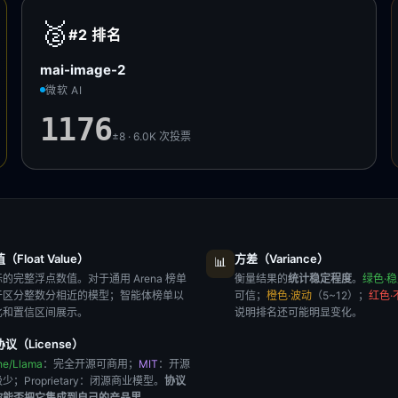
🥈
#2
排名
mai-image-2
微软 AI
1176
±8 · 6.0K
次投票
Float Value）
方差（Variance）
📊
的完整浮点数值。对于通用 Arena 榜单
衡量结果的
统计稳定程度
。
绿色·
于区分整数分相近的模型；智能体榜单以
可信；
橙色·波动
（5~12）；
红色·
比和置信区间展示。
说明排名还可能明显变化。
议（License）
he/Llama
：完全开源可商用；
MIT
：开源
极少；
Proprietary
：闭源商业模型。
协议
你能否把它集成到自己的产品里
。