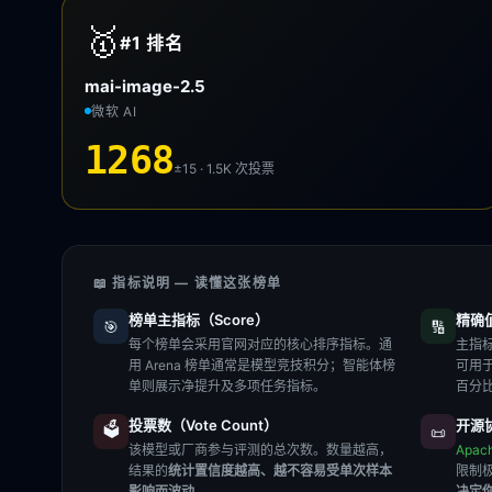
🥇
#1
排名
mai-image-2.5
微软 AI
1268
±15 · 1.5K
次投票
📖 指标说明 — 读懂这张榜单
榜单主指标（Score）
精确值（
🎯
🔢
每个榜单会采用官网对应的核心排序指标。通
主指标
用 Arena 榜单通常是模型竞技积分；智能体榜
可用
单则展示净提升及多项任务指标。
百分
投票数（Vote Count）
开源协
🗳️
📜
该模型或厂商参与评测的总次数。数量越高，
Apac
结果的
统计置信度越高、越不容易受单次样本
限制
影响而波动
。
决定