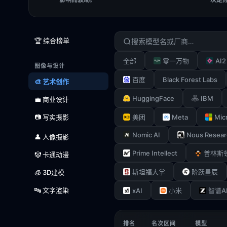
🏆 综合榜单
AI2
全部
零一万物
图像与设计
Black Forest Labs
百度
🎨 艺术创作
HuggingFace
IBM
💼 商业设计
Meta
Mic
📷 写实摄影
美团
Nomic AI
Nous Resear
👤 人像摄影
Prime Intellect
普林斯
🤡 卡通动漫
斯坦福大学
阶跃星辰
🧊 3D建模
🔤 文字渲染
xAI
小米
智谱A
排名
名次区间
模型