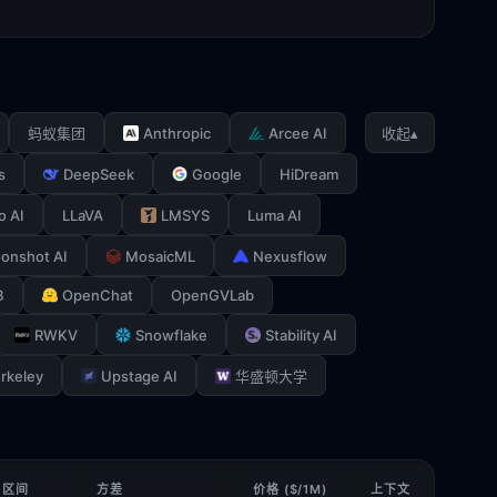
Anthropic
Arcee AI
▴
蚂蚁集团
收起
s
DeepSeek
Google
HiDream
o AI
LLaVA
LMSYS
Luma AI
onshot AI
MosaicML
Nexusflow
B
OpenChat
OpenGVLab
RWKV
Snowflake
Stability AI
rkeley
Upstage AI
华盛顿大学
 区间
方差
价格 ($/1M)
上下文