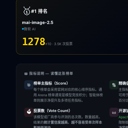
🥇
#1
排名
mai-image-2.5
微软 AI
1278
±10 · 3.5K
次投票
📖 指标说明 — 读懂这张榜单
榜单主指标（Score）
精确值（
🎯
🔢
每个榜单会采用官网对应的核心排序指标。通
主指标
用 Arena 榜单通常是模型竞技积分；智能体榜
可用
单则展示净提升及多项任务指标。
百分
投票数（Vote Count）
开源协
🗳️
📜
该模型或厂商参与评测的总次数。数量越高，
Apac
结果的
统计置信度越高、越不容易受单次样本
限制
影响而波动
。
决定