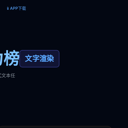
📱
APP下载
力榜
文字渲染
式文本任
。