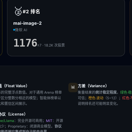
🥈
#2
排名
mai-image-2
微软 AI
1176
±7 · 18.2K
次投票
Float Value）
方差（Variance）
📊
的完整浮点数值。对于通用 Arena 榜单
衡量结果的
统计稳定程度
。
绿色·
于区分整数分相近的模型；智能体榜单以
可信；
橙色·波动
（5~12）；
红色·
比和置信区间展示。
说明排名还可能明显变化。
议（License）
he/Llama
：完全开源可商用；
MIT
：开源
极少；
Proprietary
：闭源商业模型。
协议
你能否把它集成到自己的产品里
。