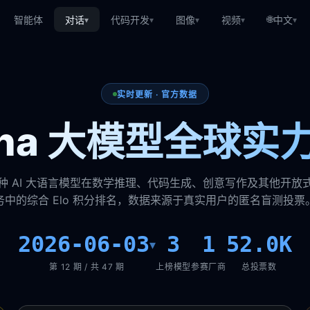
🌐
智能体
对话
代码开发
图像
视频
中文
▾
▾
▾
▾
▾
实时更新 · 官方数据
rena 大模型全球实
种 AI 大语言模型在数学推理、代码生成、创意写作及其他开放
务中的综合 Elo 积分排名，数据来源于真实用户的匿名盲测投票
2026-06-03
3
1
52.0K
▾
第 12 期 / 共 47 期
上榜模型
参赛厂商
总投票数