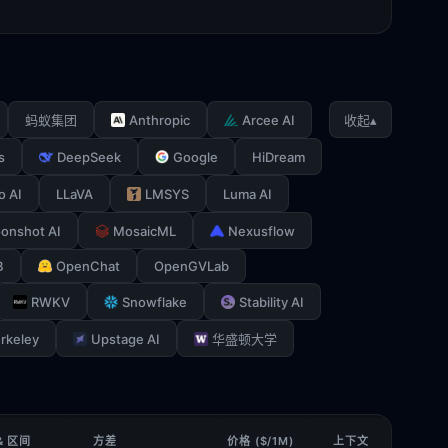
Anthropic
Arcee AI
▴
蚂蚁集团
收起
s
DeepSeek
Google
HiDream
o AI
LLaVA
LMSYS
Luma AI
onshot AI
MosaicML
Nexusflow
B
OpenChat
OpenGVLab
RWKV
Snowflake
Stability AI
rkeley
Upstage AI
华盛顿大学
& 区间
方差
价格 ($/1M)
上下文