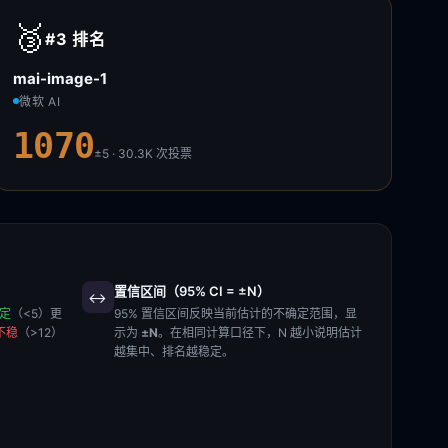
🥉
#3
排名
mai-image-1
微软 AI
1070
±5 · 30.3K
次投票
置信区间（95% CI = ±N）
↔️
稳定
（<5）更
95% 置信区间反映当前估计的不确定范围，显
不稳
（>12）
示为
±N
。在相同计算口径下，N 越小说明估计
越集中、排名越稳定。