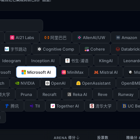
AI21 Labs
AllenAI/UW
Amazon
阿里巴巴
Cognitive Comp
Cohere
Databrick
字节跳动
Ideogram
Inception AI
KlingAI
Leonard
书生·浦语
rosoft
Microsoft AI
MiniMax
Mistral AI
Mo
ch
NVIDIA
OpenAI
OpenAssistant
OpenBM
Pruna
Recraft
Reka AI
Reve
Runway
顿大学
TII
Together AI
UC Be
腾讯
清华大学
I
ARENA 得分
投票数
精确分 