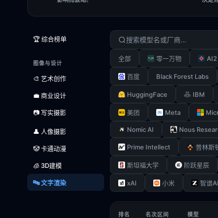
🏆 综合榜单
AI2
全部
零一万物
图像与设计
Black Forest Labs
百度
🎨 艺术创作
HuggingFace
IBM
💼 商业设计
Meta
Mic
📷 写实摄影
美团
Nomic AI
Nous Resear
👤 人像摄影
Prime Intellect
普林斯
🤡 卡通动漫
斯坦福大学
阶跃星辰
🧊 3D建模
🔤 文字渲染
xAI
小米
智谱A
排名
名次区间
模型