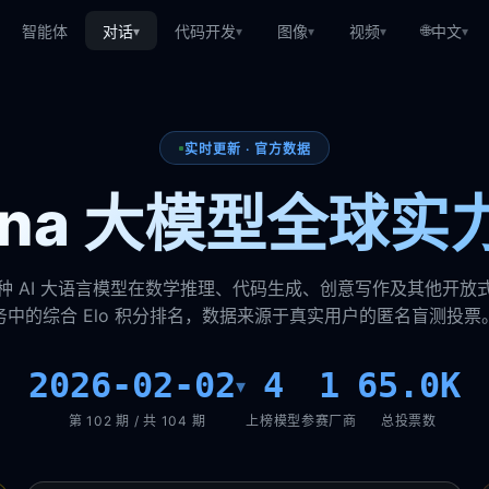
🌐
智能体
对话
代码开发
图像
视频
中文
▾
▾
▾
▾
▾
实时更新 · 官方数据
rena 大模型全球实
种 AI 大语言模型在数学推理、代码生成、创意写作及其他开放
务中的综合 Elo 积分排名，数据来源于真实用户的匿名盲测投票
2026-02-02
4
1
65.0K
▾
第 102 期 / 共 104 期
上榜模型
参赛厂商
总投票数