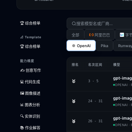
🏆 综合榜单
全部
阿里巴巴
字
📐 Template
OpenAI
Pika
Runwa
🏆 综合榜单
能力维度
排名
名次区间
模型
✍️ 创意写作
gpt-image
🥇
3 - 5
💻 代码生成
OPENAI ·
🖼️ 图像描述
gpt-imag
🥈
24 - 31
📊 图表分析
OPENAI ·
🔍 实体识别
gpt-imag
🥉
26 - 31
OPENAI ·
📚 作业解答