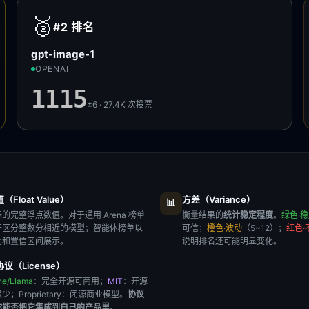
🥈
#2
排名
gpt-image-1
OPENAI
1115
±6 · 27.4K
次投票
Float Value）
方差（Variance）
📊
的完整浮点数值。对于通用 Arena 榜单
衡量结果的
统计稳定程度
。
绿色·
于区分整数分相近的模型；智能体榜单以
可信；
橙色·波动
（5~12）；
红色·
比和置信区间展示。
说明排名还可能明显变化。
议（License）
he/Llama
：完全开源可商用；
MIT
：开源
极少；
Proprietary
：闭源商业模型。
协议
你能否把它集成到自己的产品里
。