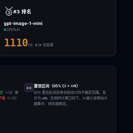
🥉
#3
排名
gpt-image-1-mini
OPENAI
1110
±9 · 8.1K
次投票
置信区间（95% CI = ±N）
↔️
稳定
（<5）更
95% 置信区间反映当前估计的不确定范围，显
不稳
（>12）
示为
±N
。在相同计算口径下，N 越小说明估计
越集中、排名越稳定。