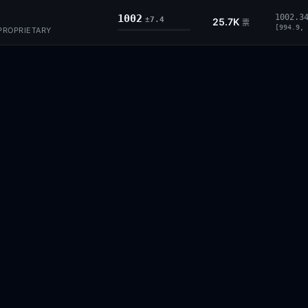
1002
1002.3
±7.4
25.7K
票
[994.9, 
 PROPRIETARY