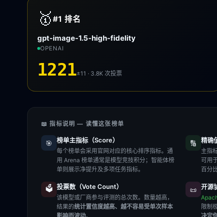
🥇
#1
排名
gpt-image-1.5-high-fidelity
OPENAI
1221
±11 · 3.8K
次投票
📖 指标说明 — 读懂这张榜单
榜单主指标（Score）
精确值（
🎯
🔢
每个榜单会采用官网对应的核心排序指标。通
主指标
用 Arena 榜单通常是模型竞技积分；智能体榜
可用
单则展示净提升及多项任务指标。
百分
投票数（Vote Count）
开源协
🗳️
📜
该模型或厂商参与评测的总次数。数量越高，
Apac
结果的
统计置信度越高、越不容易受单次样本
限制
影响而波动
。
决定