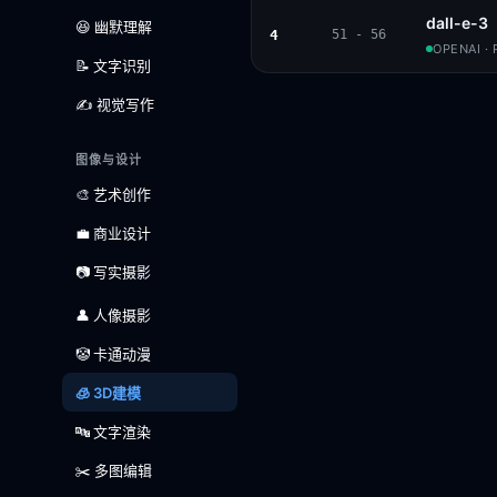
dall-e-3
😆 幽默理解
4
51 - 56
OPENAI ·
📝 文字识别
✍️ 视觉写作
图像与设计
🎨 艺术创作
💼 商业设计
📷 写实摄影
👤 人像摄影
🤡 卡通动漫
🧊 3D建模
🔤 文字渲染
✂️ 多图编辑