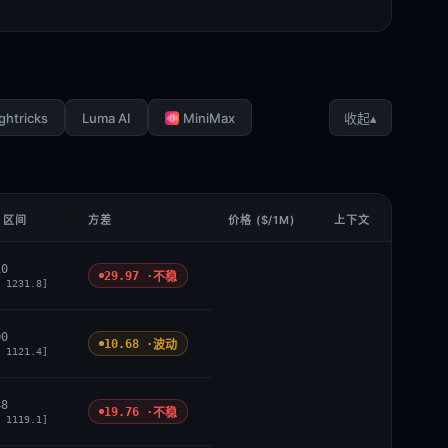
ghtricks
Luma AI
MiniMax
▴
收起
 区间
方差
价格 ($/1M)
上下文
10
29.97 ·
不稳
 1231.8]
00
10.68 ·
波动
 1121.4]
48
19.76 ·
不稳
 1119.1]