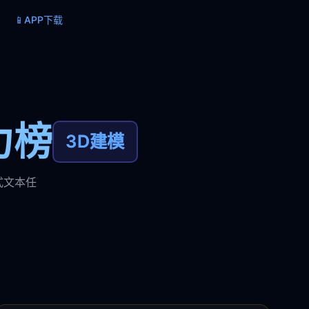
📱
APP下载
力榜
3D建模
式文本任
。