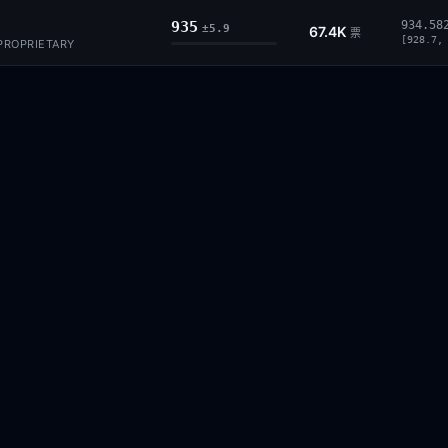
935
934.58
±5.9
67.4K
票
[928.7,
 PROPRIETARY