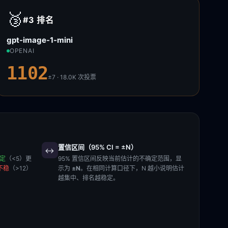
🥉
#3
排名
gpt-image-1-mini
OPENAI
1102
±7 · 18.0K
次投票
置信区间（95% CI = ±N）
↔️
稳定
（<5）更
95% 置信区间反映当前估计的不确定范围，显
不稳
（>12）
示为
±N
。在相同计算口径下，N 越小说明估计
越集中、排名越稳定。