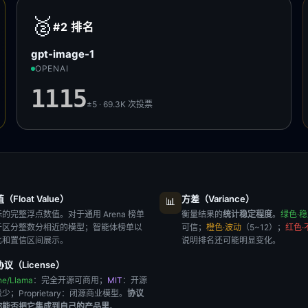
🥈
#2
排名
gpt-image-1
OPENAI
1115
±5 · 69.3K
次投票
Float Value）
方差（Variance）
📊
的完整浮点数值。对于通用 Arena 榜单
衡量结果的
统计稳定程度
。
绿色·
于区分整数分相近的模型；智能体榜单以
可信；
橙色·波动
（5~12）；
红色·
比和置信区间展示。
说明排名还可能明显变化。
议（License）
he/Llama
：完全开源可商用；
MIT
：开源
极少；
Proprietary
：闭源商业模型。
协议
你能否把它集成到自己的产品里
。