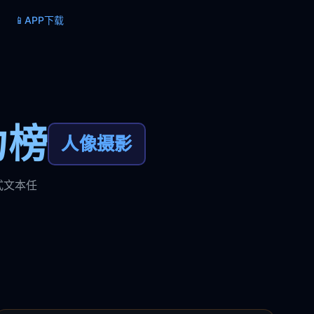
📱
APP下载
力榜
人像摄影
式文本任
。