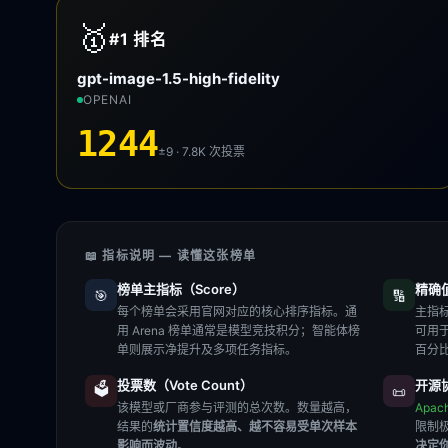
🥇
#1
排名
gpt-image-1.5-high-fidelity
OPENAI
1244
±9 · 7.8K
次投票
📖 指标说明 — 读懂这张榜单
榜单主指标（Score）
精确值（
🎯
🔢
每个榜单会采用官网对应的核心排序指标。通
主指标
用 Arena 榜单通常是模型竞技积分；智能体榜
可用
单则展示净提升及多项任务指标。
百分
投票数（Vote Count）
开源协
🗳️
📜
该模型或厂商参与评测的总次数。数量越高，
Apac
结果的
统计置信度越高、越不容易受单次样本
限制
影响而波动
。
决定