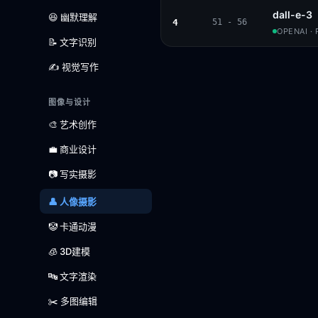
dall-e-3
😆 幽默理解
4
51 - 56
OPENAI ·
📝 文字识别
✍️ 视觉写作
图像与设计
🎨 艺术创作
💼 商业设计
📷 写实摄影
👤 人像摄影
🤡 卡通动漫
🧊 3D建模
🔤 文字渲染
✂️ 多图编辑