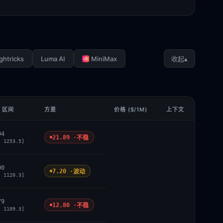
ghtricks
Luma AI
MiniMax
▴
收起
 区间
方差
价格 ($/1M)
上下文
94
21.89 ·
不稳
, 1253.5]
00
7.20 ·
波动
, 1120.3]
79
12.80 ·
不稳
, 1109.3]