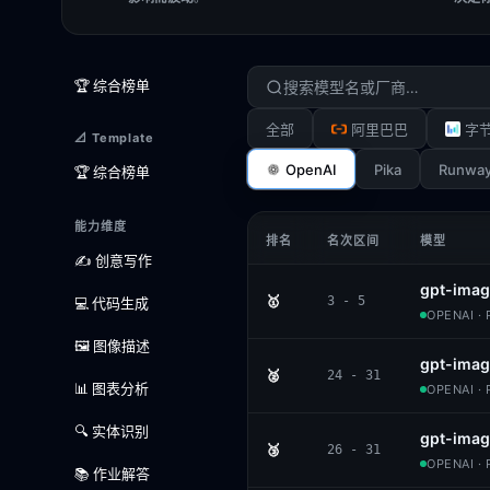
🏆 综合榜单
全部
阿里巴巴
字
📐 Template
OpenAI
Pika
Runwa
🏆 综合榜单
能力维度
排名
名次区间
模型
✍️ 创意写作
gpt-image
🥇
3 - 5
💻 代码生成
OPENAI ·
🖼️ 图像描述
gpt-imag
🥈
24 - 31
📊 图表分析
OPENAI ·
🔍 实体识别
gpt-imag
🥉
26 - 31
OPENAI ·
📚 作业解答