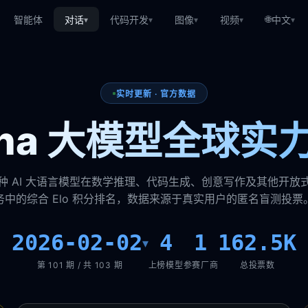
🌐
智能体
对话
代码开发
图像
视频
中文
▾
▾
▾
▾
▾
实时更新 · 官方数据
rena 大模型全球实
种 AI 大语言模型在数学推理、代码生成、创意写作及其他开放
务中的综合 Elo 积分排名，数据来源于真实用户的匿名盲测投票
2026-02-02
4
1
162.5K
▾
第 101 期 / 共 103 期
上榜模型
参赛厂商
总投票数