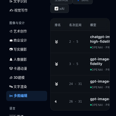
📝 文字识别
xAI
✍️ 视觉写作
图像与设计
排名
名次区间
模型
🎨 艺术创作
chatgpt-image
💼 商业设计
high-fidelity 
🥇
2 - 5
OPENAI · PROPR
📷 写实摄影
gpt-image-1.5
👤 人像摄影
fidelity
🥈
3 - 5
🤡 卡通动漫
OPENAI · PROPR
🧊 3D建模
gpt-image-1
🥉
24 - 31
🔤 文字渲染
OPENAI · PROPR
✂️ 多图编辑
gpt-image-1-m
4
26 - 31
OPENAI · PROPR
语言