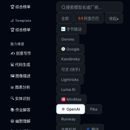
🏆 综合榜单
▴
全部
阿里巴巴
收起
📐 Template
字节跳动
🏆 综合榜单
Genmo
能力维度
Google
✍️ 创意写作
Kandinsky
💻 代码生成
可灵 (快手)
🖼️ 图像描述
Lightricks
📊 图表分析
Luma AI
🔍 实体识别
MiniMax
OpenAI
Pika
📚 作业解答
Runway
😆 幽默理解
生数科技
腾讯