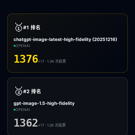
🥇
#1
排名
chatgpt-image-latest-high-fidelity (20251216)
OPENAI
1376
±17 · 1.3K
次投票
🥈
#2
排名
gpt-image-1.5-high-fidelity
OPENAI
1362
±17 · 1.2K
次投票