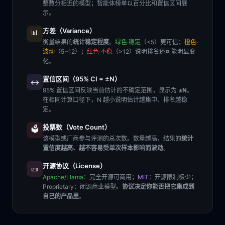
整数分相近的模型；智能体榜单以百分比和置信区间展
示。
方差（Variance）
📊
衡量结果的
统计稳定程度
。
绿色·稳定
（<5）更可信；
橙色·
波动
（5~12）；
红色·不稳
（>12）说明排名还可能明显变
化。
置信区间（95% CI = ±N）
↔️
95% 置信区间反映当前估计的不确定范围，显示为
±N
。
在相同计算口径下，N 越小说明估计越集中、排名越稳
定。
投票数（Vote Count）
🗳️
该模型或厂商参与评测的总次数。数量越高，结果的
统计
置信度越高、越不容易受单次样本影响而波动
。
开源协议（License）
📜
Apache/Llama
：完全开源可商用；
MIT
：开源限制极少；
Proprietary
：闭源商业模型。
协议决定你能否把它集成到
自己的产品里
。