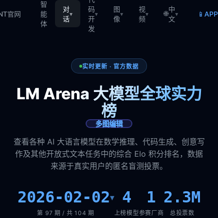
智
对
码
图
视
中
🌐
📱
TNT官网
能
AP
▾
▾
▾
▾
▾
话
开
像
频
文
体
发
实时更新 · 官方数据
LM Arena 大模型全球实力
榜
多图编辑
查看各种 AI 大语言模型在数学推理、代码生成、创意写
作及其他开放式文本任务中的综合 Elo 积分排名，数据
来源于真实用户的匿名盲测投票。
2026-02-02
4
1
2.3M
▾
第 97 期 / 共 104 期
上榜模型
参赛厂商
总投票数