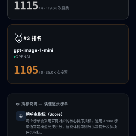
1115
±4 · 119.6K
次投票
🥉
#3
排名
gpt-image-1-mini
OPENAI
1105
±6 · 35.0K
次投票
📖 指标说明 — 读懂这张榜单
榜单主指标（Score）
🎯
每个榜单会采用官网对应的核心排序指标。通用 Arena 榜
单通常是模型竞技积分；智能体榜单则展示净提升及多项
任务指标。