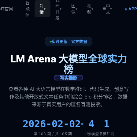
智
对
码
图
视
中
🌐
📱
TNT官网
能
AP
▾
▾
▾
▾
▾
话
开
像
频
文
体
发
实时更新 · 官方数据
LM Arena 大模型全球实力
榜
写实摄影
查看各种 AI 大语言模型在数学推理、代码生成、创意写
作及其他开放式文本任务中的综合 Elo 积分排名，数据
来源于真实用户的匿名盲测投票。
2026-02-02
4
1
▾
第 103 期 / 共 105 期
上榜模型
参赛厂商