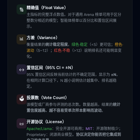
精确值（Float Value）
🔢
主指标的完整浮点数值。对于通用 Arena 榜单可用于区分
整数分相近的模型；智能体榜单以百分比和置信区间展
示。
方差（Variance）
📊
衡量结果的
统计稳定程度
。
绿色·稳定
（<5）更可信；
橙色·
波动
（5~12）；
红色·不稳
（>12）说明排名还可能明显变
化。
置信区间（95% CI = ±N）
↔️
95% 置信区间反映当前估计的不确定范围，显示为
±N
。
在相同计算口径下，N 越小说明估计越集中、排名越稳
定。
投票数（Vote Count）
🗳️
该模型或厂商参与评测的总次数。数量越高，结果的
统计
置信度越高、越不容易受单次样本影响而波动
。
开源协议（License）
📜
Apache/Llama
：完全开源可商用；
MIT
：开源限制极少；
Proprietary
：闭源商业模型。
协议决定你能否把它集成到