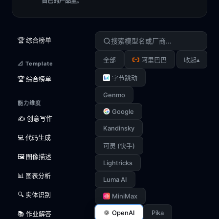
自己的产品里
。
🏆 综合榜单
▴
全部
阿里巴巴
收起
📐 Template
字节跳动
🏆 综合榜单
Genmo
能力维度
Google
✍️ 创意写作
Kandinsky
💻 代码生成
可灵 (快手)
🖼️ 图像描述
Lightricks
📊 图表分析
Luma AI
🔍 实体识别
MiniMax
OpenAI
Pika
📚 作业解答