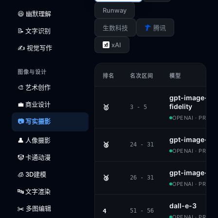
Runway
😆 幽默理解
生数科技
腾讯
📝 文字识别
xAI
✍️ 视觉写作
图像与设计
排名
名次区间
模型
🎨 艺术创作
gpt-image-1.5
💼 商业设计
fidelity
🥇
3 - 5
OPENAI · PROPR
📷 写实摄影
gpt-image-1
👤 人像摄影
🥈
24 - 31
OPENAI · PROPR
🤡 卡通动漫
gpt-image-1-m
🧊 3D建模
🥉
26 - 31
OPENAI · PROPR
🔤 文字渲染
dall-e-3
✂️ 多图编辑
4
51 - 56
OPENAI · PROPR