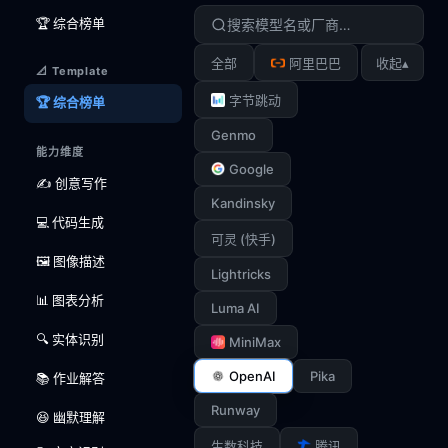
🏆 综合榜单
▴
全部
阿里巴巴
收起
📐 Template
字节跳动
🏆 综合榜单
Genmo
能力维度
Google
✍️ 创意写作
Kandinsky
💻 代码生成
可灵 (快手)
🖼️ 图像描述
Lightricks
📊 图表分析
Luma AI
🔍 实体识别
MiniMax
OpenAI
Pika
📚 作业解答
Runway
😆 幽默理解
生数科技
腾讯