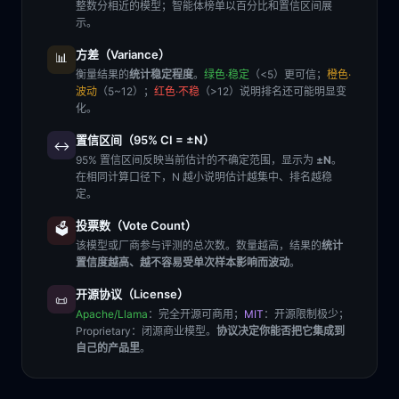
整数分相近的模型；智能体榜单以百分比和置信区间展
示。
方差（Variance）
📊
衡量结果的
统计稳定程度
。
绿色·稳定
（<5）更可信；
橙色·
波动
（5~12）；
红色·不稳
（>12）说明排名还可能明显变
化。
置信区间（95% CI = ±N）
↔️
95% 置信区间反映当前估计的不确定范围，显示为
±N
。
在相同计算口径下，N 越小说明估计越集中、排名越稳
定。
投票数（Vote Count）
🗳️
该模型或厂商参与评测的总次数。数量越高，结果的
统计
置信度越高、越不容易受单次样本影响而波动
。
开源协议（License）
📜
Apache/Llama
：完全开源可商用；
MIT
：开源限制极少；
Proprietary
：闭源商业模型。
协议决定你能否把它集成到
自己的产品里
。