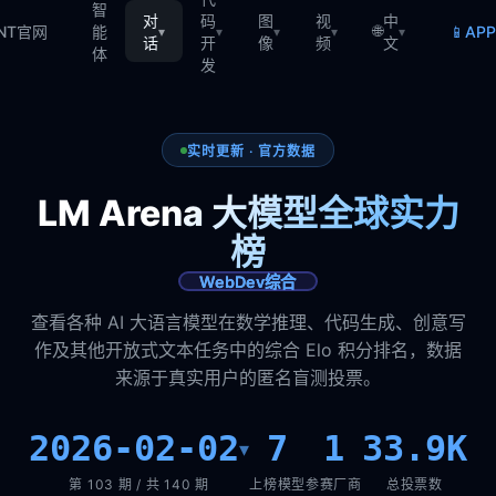
智
对
码
图
视
中
🌐
📱
TNT官网
能
AP
▾
▾
▾
▾
▾
话
开
像
频
文
体
发
实时更新 · 官方数据
LM Arena 大模型全球实力
榜
WebDev综合
查看各种 AI 大语言模型在数学推理、代码生成、创意写
作及其他开放式文本任务中的综合 Elo 积分排名，数据
来源于真实用户的匿名盲测投票。
2026-02-02
7
1
33.9K
▾
第 103 期 / 共 140 期
上榜模型
参赛厂商
总投票数