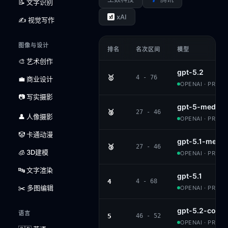
📝 文字识别
xAI
✍️ 视觉写作
图像与设计
排名
名次区间
模型
🎨 艺术创作
gpt-5.2
🥇
4 - 76
💼 商业设计
OPENAI · PROPR
📷 写实摄影
gpt-5-mediu
🥈
27 - 46
👤 人像摄影
OPENAI · PROPR
🤡 卡通动漫
gpt-5.1-medi
🥉
27 - 46
🧊 3D建模
OPENAI · PROPR
🔤 文字渲染
gpt-5.1
4
4 - 68
✂️ 多图编辑
OPENAI · PROPR
gpt-5.2-code
语言
5
46 - 52
OPENAI · PROPR