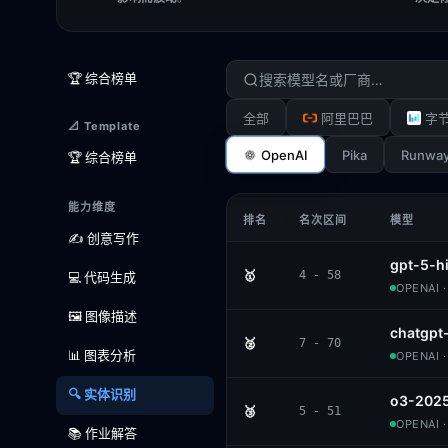
🏆 综合榜单
全部
阿里巴巴
字
📐 Template
OpenAI
Pika
Runwa
🏆 综合榜单
能力维度
排名
名次区间
模型
✍️ 创意写作
gpt-5-h
🥇
4 - 58
💻 代码生成
OPENAI 
🖼️ 图像描述
chatgpt
🥈
7 - 70
📊 图表分析
OPENAI 
🔍 实体识别
o3-202
🥉
5 - 51
OPENAI 
📚 作业解答