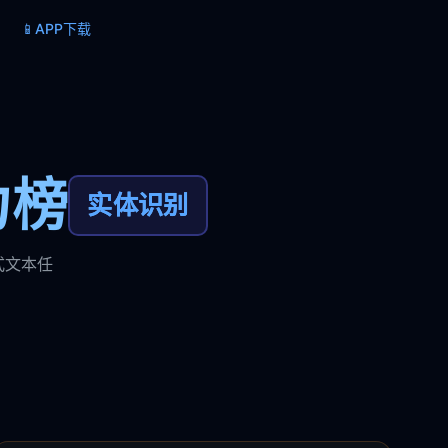
📱
APP下载
力榜
实体识别
式文本任
。