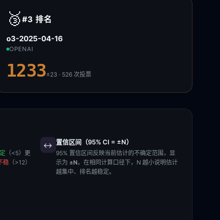
🥉
#3
排名
o3-2025-04-16
OPENAI
1233
±23 · 526
次投票
置信区间（95% CI = ±N）
↔️
稳定
（<5）更
95% 置信区间反映当前估计的不确定范围，显
不稳
（>12）
示为
±N
。在相同计算口径下，N 越小说明估计
越集中、排名越稳定。