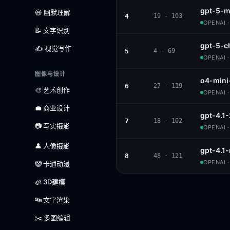
gpt-5-m
😆 幽默理解
4
19 - 103
OPENAI 
📝 文字识别
gpt-5-c
✍️ 视觉写作
5
4 - 69
OPENAI 
图像与设计
o4-mini
6
27 - 119
🎨 艺术创作
OPENAI 
💼 商业设计
gpt-4.1
7
18 - 102
📷 写实摄影
OPENAI 
👤 人像摄影
gpt-4.1
8
48 - 121
OPENAI 
🤡 卡通动漫
🧊 3D建模
🔤 文字渲染
✂️ 多图编辑