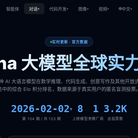
🌐
智能体
对话
代码开发
图像
视频
中文
▾
▾
▾
▾
▾
实时更新 · 官方数据
rena 大模型全球实
种 AI 大语言模型在数学推理、代码生成、创意写作及其他开放
务中的综合 Elo 积分排名，数据来源于真实用户的匿名盲测投票
2026-02-02
8
1
3.2K
▾
第 104 期 / 共 153 期
上榜模型
参赛厂商
总投票数