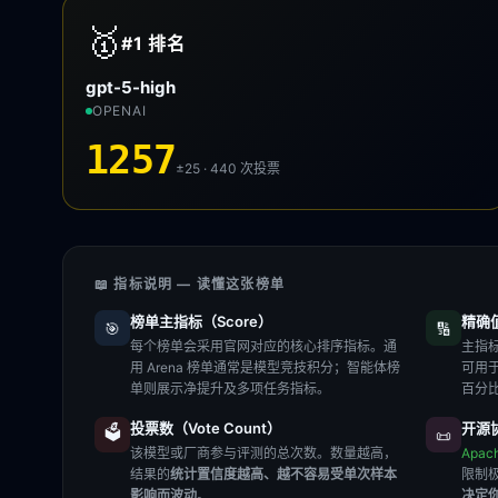
🥇
#1
排名
gpt-5-high
OPENAI
1257
±25 · 440
次投票
📖 指标说明 — 读懂这张榜单
榜单主指标（Score）
精确值（
🎯
🔢
每个榜单会采用官网对应的核心排序指标。通
主指标
用 Arena 榜单通常是模型竞技积分；智能体榜
可用
单则展示净提升及多项任务指标。
百分
投票数（Vote Count）
开源协
🗳️
📜
该模型或厂商参与评测的总次数。数量越高，
Apac
结果的
统计置信度越高、越不容易受单次样本
限制
影响而波动
。
决定