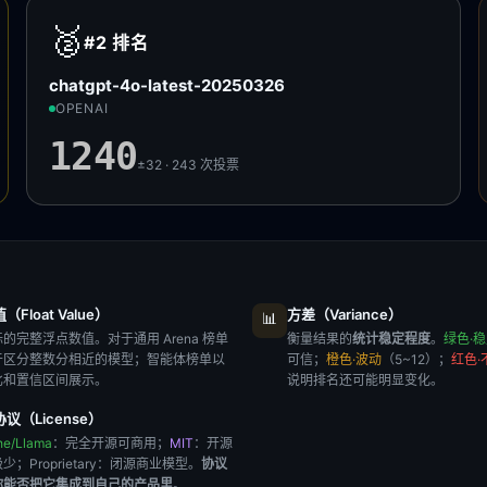
🥈
#2
排名
chatgpt-4o-latest-20250326
OPENAI
1240
±32 · 243
次投票
Float Value）
方差（Variance）
📊
的完整浮点数值。对于通用 Arena 榜单
衡量结果的
统计稳定程度
。
绿色·
于区分整数分相近的模型；智能体榜单以
可信；
橙色·波动
（5~12）；
红色·
比和置信区间展示。
说明排名还可能明显变化。
议（License）
he/Llama
：完全开源可商用；
MIT
：开源
极少；
Proprietary
：闭源商业模型。
协议
你能否把它集成到自己的产品里
。