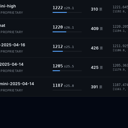
ini-high
1222
1221.64
±29.1
310
票
[1192.6, 
· PROPRIETARY
hat
1220
1220.20
±26.1
409
票
[1194.1, 
· PROPRIETARY
-2025-04-16
1212
1211.92
±25.1
426
票
[1186.8, 
· PROPRIETARY
-2025-04-14
1205
1205.36
±25.5
425
票
[1179.9, 
· PROPRIETARY
-mini-2025-04-14
1187
1187.47
±25.8
391
票
[1161.7, 
· PROPRIETARY