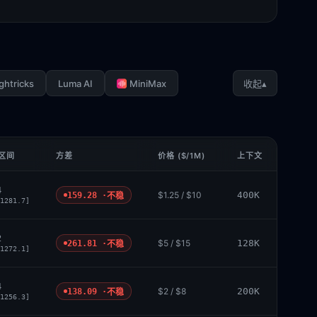
ghtricks
Luma AI
MiniMax
▴
收起
 区间
方差
价格 ($/1M)
上下文
4
$1.25 / $10
400K
159.28 ·
不稳
1281.7]
2
$5 / $15
128K
261.81 ·
不稳
1272.1]
4
$2 / $8
200K
138.09 ·
不稳
1256.3]