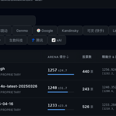
Genmo
Google
Kandinsky
Li
节跳动
可灵 (快手)
y
xAI
生数科技
腾讯
ARENA 得分
投票数
精确分 &
igh
1257
1256.92
±24.7
440
票
[1232.2, 
· PROPRIETARY
-4o-latest-20250326
1240
1240.35
±31.7
243
票
[1208.6, 
· PROPRIETARY
5-04-16
1233
1233.28
±23.0
526
票
[1210.3, 
· PROPRIETARY