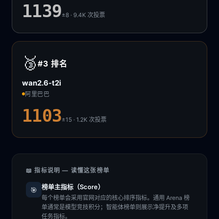
1139
±8 · 9.4K
次投票
🥉
#3
排名
wan2.6-t2i
阿里巴巴
1103
±15 · 1.2K
次投票
📖 指标说明 — 读懂这张榜单
榜单主指标（Score）
🎯
每个榜单会采用官网对应的核心排序指标。通用 Arena 榜
单通常是模型竞技积分；智能体榜单则展示净提升及多项
任务指标。