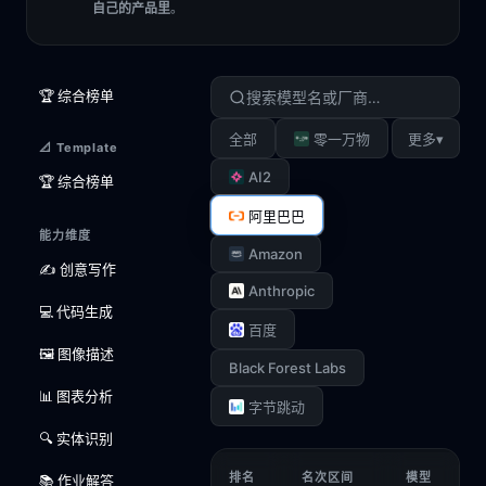
自己的产品里
。
🏆 综合榜单
▾
全部
零一万物
更多
📐 Template
AI2
🏆 综合榜单
阿里巴巴
能力维度
Amazon
✍️ 创意写作
Anthropic
💻 代码生成
百度
🖼️ 图像描述
Black Forest Labs
📊 图表分析
字节跳动
🔍 实体识别
排名
名次区间
模型
📚 作业解答