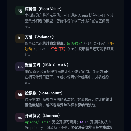
精确值（Float Value）
🔢
主指标的完整浮点数值。对于通用 Arena 榜单可用于区分
整数分相近的模型；智能体榜单以百分比和置信区间展
示。
方差（Variance）
📊
衡量结果的
统计稳定程度
。
绿色·稳定
（<5）更可信；
橙色·
波动
（5~12）；
红色·不稳
（>12）说明排名还可能明显变
化。
置信区间（95% CI = ±N）
↔️
95% 置信区间反映当前估计的不确定范围，显示为
±N
。
在相同计算口径下，N 越小说明估计越集中、排名越稳
定。
投票数（Vote Count）
🗳️
该模型或厂商参与评测的总次数。数量越高，结果的
统计
置信度越高、越不容易受单次样本影响而波动
。
开源协议（License）
📜
Apache/Llama
：完全开源可商用；
MIT
：开源限制极少；
Proprietary
：闭源商业模型。
协议决定你能否把它集成到