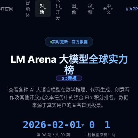
智
对
码
图
视
中
🌐
📱
TNT官网
能
AP
▾
▾
▾
▾
▾
话
开
像
频
文
体
发
实时更新 · 官方数据
LM Arena 大模型全球实力
榜
3D建模
查看各种 AI 大语言模型在数学推理、代码生成、创意写
作及其他开放式文本任务中的综合 Elo 积分排名，数据
来源于真实用户的匿名盲测投票。
2026-02-01
0
1
▾
第 98 期 / 共 99 期
上榜模型
参赛厂商