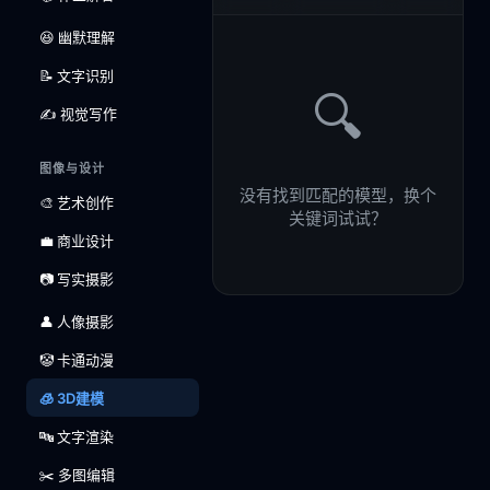
😆 幽默理解
📝 文字识别
🔍
✍️ 视觉写作
图像与设计
没有找到匹配的模型，换个
🎨 艺术创作
关键词试试？
💼 商业设计
📷 写实摄影
👤 人像摄影
🤡 卡通动漫
🧊 3D建模
🔤 文字渲染
✂️ 多图编辑