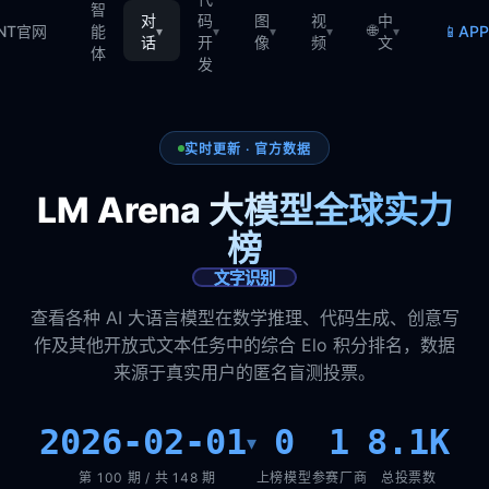
智
对
码
图
视
中
🌐
📱
TNT官网
能
AP
▾
▾
▾
▾
▾
话
开
像
频
文
体
发
实时更新 · 官方数据
LM Arena 大模型全球实力
榜
文字识别
查看各种 AI 大语言模型在数学推理、代码生成、创意写
作及其他开放式文本任务中的综合 Elo 积分排名，数据
来源于真实用户的匿名盲测投票。
2026-02-01
0
1
8.1K
▾
第 100 期 / 共 148 期
上榜模型
参赛厂商
总投票数