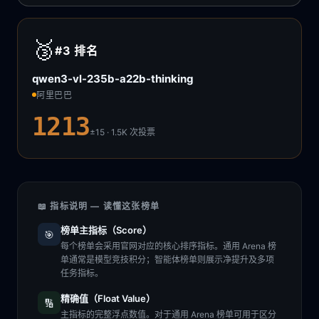
🥉
#3
排名
qwen3-vl-235b-a22b-thinking
阿里巴巴
1213
±15 · 1.5K
次投票
📖 指标说明 — 读懂这张榜单
榜单主指标（Score）
🎯
每个榜单会采用官网对应的核心排序指标。通用 Arena 榜
单通常是模型竞技积分；智能体榜单则展示净提升及多项
任务指标。
精确值（Float Value）
🔢
主指标的完整浮点数值。对于通用 Arena 榜单可用于区分