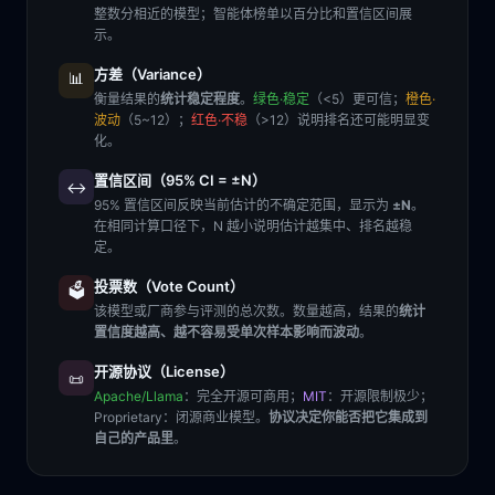
整数分相近的模型；智能体榜单以百分比和置信区间展
示。
方差（Variance）
📊
衡量结果的
统计稳定程度
。
绿色·稳定
（<5）更可信；
橙色·
波动
（5~12）；
红色·不稳
（>12）说明排名还可能明显变
化。
置信区间（95% CI = ±N）
↔️
95% 置信区间反映当前估计的不确定范围，显示为
±N
。
在相同计算口径下，N 越小说明估计越集中、排名越稳
定。
投票数（Vote Count）
🗳️
该模型或厂商参与评测的总次数。数量越高，结果的
统计
置信度越高、越不容易受单次样本影响而波动
。
开源协议（License）
📜
Apache/Llama
：完全开源可商用；
MIT
：开源限制极少；
Proprietary
：闭源商业模型。
协议决定你能否把它集成到
自己的产品里
。