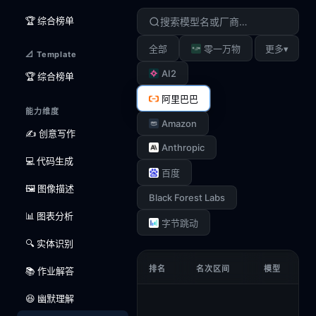
🏆 综合榜单
▾
全部
零一万物
更多
📐 Template
AI2
🏆 综合榜单
阿里巴巴
能力维度
Amazon
✍️ 创意写作
Anthropic
💻 代码生成
百度
🖼️ 图像描述
Black Forest Labs
📊 图表分析
字节跳动
🔍 实体识别
排名
名次区间
模型
📚 作业解答
😆 幽默理解