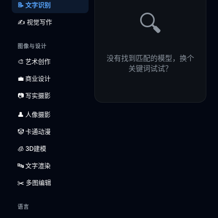
📝 文字识别
🔍
✍️ 视觉写作
图像与设计
没有找到匹配的模型，换个
🎨 艺术创作
关键词试试？
💼 商业设计
📷 写实摄影
👤 人像摄影
🤡 卡通动漫
🧊 3D建模
🔤 文字渲染
✂️ 多图编辑
语言