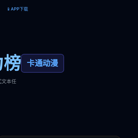
📱
APP下载
力榜
卡通动漫
式文本任
。