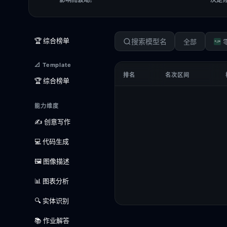
🏆 综合榜单
全部
📐 Template
排名
名次区间
🏆 综合榜单
能力维度
✍️ 创意写作
💻 代码生成
🖼️ 图像描述
📊 图表分析
🔍 实体识别
📚 作业解答