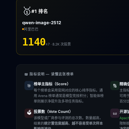
🥇
#1
排名
qwen-image-2512
阿里巴巴
1140
±7 · 8.2K
次投票
📖 指标说明 — 读懂这张榜单
榜单主指标（Score）
精确值（
🎯
🔢
每个榜单会采用官网对应的核心排序指标。通
主指标
用 Arena 榜单通常是模型竞技积分；智能体榜
可用
单则展示净提升及多项任务指标。
百分
投票数（Vote Count）
开源协
🗳️
📜
该模型或厂商参与评测的总次数。数量越高，
Apac
结果的
统计置信度越高、越不容易受单次样本
限制
影响而波动
。
决定