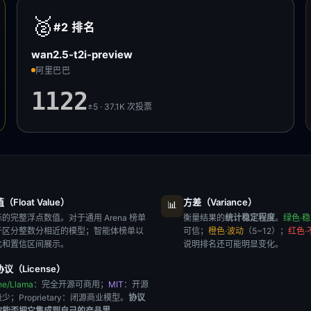
🥈
#2
排名
wan2.5-t2i-preview
阿里巴巴
1122
±5 · 37.1K
次投票
Float Value）
方差（Variance）
📊
的完整浮点数值。对于通用 Arena 榜单
衡量结果的
统计稳定程度
。
绿色·
于区分整数分相近的模型；智能体榜单以
可信；
橙色·波动
（5~12）；
红色·
比和置信区间展示。
说明排名还可能明显变化。
议（License）
he/Llama
：完全开源可商用；
MIT
：开源
极少；
Proprietary
：闭源商业模型。
协议
你能否把它集成到自己的产品里
。