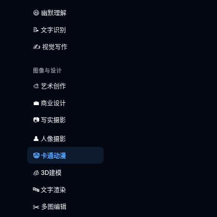
😆 幽默理解
📝 文字识别
✍️ 视觉写作
图像与设计
🎨 艺术创作
💼 商业设计
📷 写实摄影
👤 人像摄影
🤡 卡通动漫
🧊 3D建模
🔤 文字渲染
✂️ 多图编辑