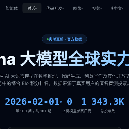
🌐
智能体
对话
代码开发
图像
视频
中文
▾
▾
▾
▾
▾
实时更新 · 官方数据
rena 大模型全球实
种 AI 大语言模型在数学推理、代码生成、创意写作及其他开放
务中的综合 Elo 积分排名，数据来源于真实用户的匿名盲测投票
2026-02-01
0
1
343.3K
▾
第 100 期 / 共 101 期
上榜模型
参赛厂商
总投票数