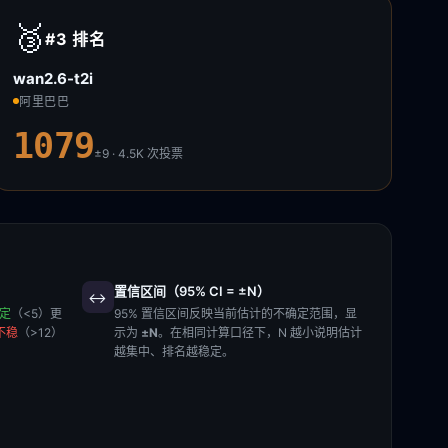
🥉
#3
排名
wan2.6-t2i
阿里巴巴
1079
±9 · 4.5K
次投票
置信区间（95% CI = ±N）
↔️
稳定
（<5）更
95% 置信区间反映当前估计的不确定范围，显
不稳
（>12）
示为
±N
。在相同计算口径下，N 越小说明估计
越集中、排名越稳定。