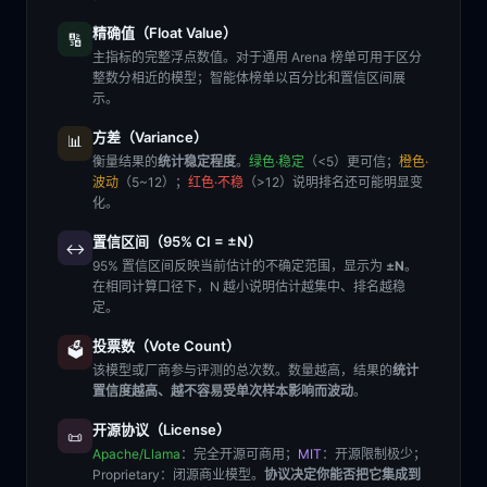
精确值（Float Value）
🔢
主指标的完整浮点数值。对于通用 Arena 榜单可用于区分
整数分相近的模型；智能体榜单以百分比和置信区间展
示。
方差（Variance）
📊
衡量结果的
统计稳定程度
。
绿色·稳定
（<5）更可信；
橙色·
波动
（5~12）；
红色·不稳
（>12）说明排名还可能明显变
化。
置信区间（95% CI = ±N）
↔️
95% 置信区间反映当前估计的不确定范围，显示为
±N
。
在相同计算口径下，N 越小说明估计越集中、排名越稳
定。
投票数（Vote Count）
🗳️
该模型或厂商参与评测的总次数。数量越高，结果的
统计
置信度越高、越不容易受单次样本影响而波动
。
开源协议（License）
📜
Apache/Llama
：完全开源可商用；
MIT
：开源限制极少；
Proprietary
：闭源商业模型。
协议决定你能否把它集成到