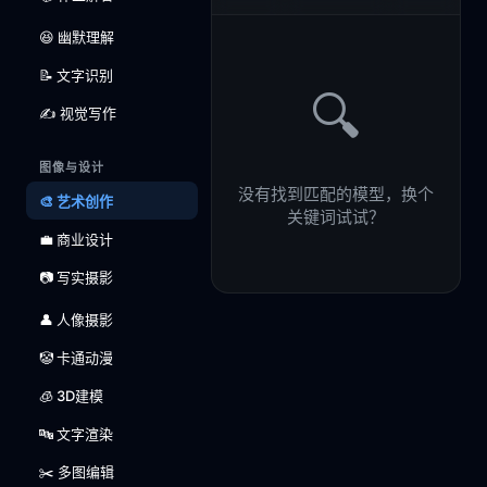
😆 幽默理解
📝 文字识别
🔍
✍️ 视觉写作
图像与设计
没有找到匹配的模型，换个
🎨 艺术创作
关键词试试？
💼 商业设计
📷 写实摄影
👤 人像摄影
🤡 卡通动漫
🧊 3D建模
🔤 文字渲染
✂️ 多图编辑