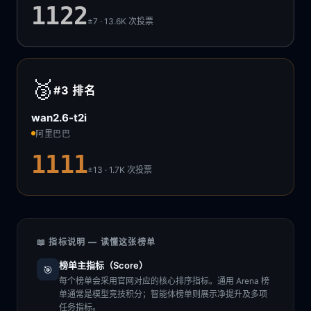
1122
±7 · 13.6K
次投票
🥉
#3
排名
wan2.6-t2i
阿里巴巴
1111
±13 · 1.7K
次投票
📖 指标说明 — 读懂这张榜单
榜单主指标（Score）
🎯
每个榜单会采用官网对应的核心排序指标。通用 Arena 榜
单通常是模型竞技积分；智能体榜单则展示净提升及多项
任务指标。