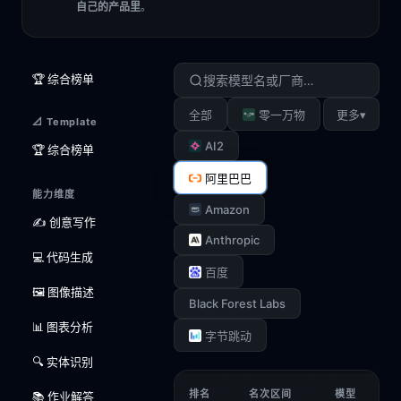
自己的产品里
。
🏆 综合榜单
▾
全部
零一万物
更多
📐 Template
AI2
🏆 综合榜单
阿里巴巴
能力维度
Amazon
✍️ 创意写作
Anthropic
💻 代码生成
百度
🖼️ 图像描述
Black Forest Labs
📊 图表分析
字节跳动
🔍 实体识别
排名
名次区间
模型
📚 作业解答