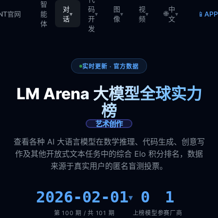
智
对
码
图
视
中
🌐
📱
TNT官网
能
AP
▾
▾
▾
▾
▾
话
开
像
频
文
体
发
实时更新 · 官方数据
LM Arena 大模型全球实力
榜
艺术创作
查看各种 AI 大语言模型在数学推理、代码生成、创意写
作及其他开放式文本任务中的综合 Elo 积分排名，数据
来源于真实用户的匿名盲测投票。
2026-02-01
0
1
▾
第 100 期 / 共 101 期
上榜模型
参赛厂商