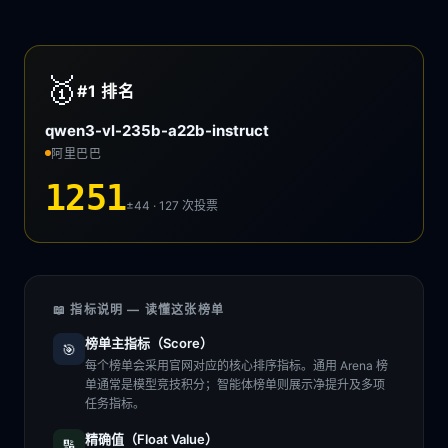
🥇
#1
排名
qwen3-vl-235b-a22b-instruct
阿里巴巴
1251
±44 · 127
次投票
📖 指标说明 — 读懂这张榜单
榜单主指标（Score）
🎯
每个榜单会采用官网对应的核心排序指标。通用 Arena 榜
单通常是模型竞技积分；智能体榜单则展示净提升及多项
任务指标。
精确值（Float Value）
🔢