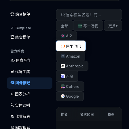
🏆 综合榜单
▾
全部
零一万物
更多
📐 Template
AI2
🏆 综合榜单
阿里巴巴
能力维度
Amazon
✍️ 创意写作
Anthropic
💻 代码生成
百度
🖼️ 图像描述
Cohere
📊 图表分析
Google
🔍 实体识别
排名
名次区间
模型
📚 作业解答
😆 幽默理解