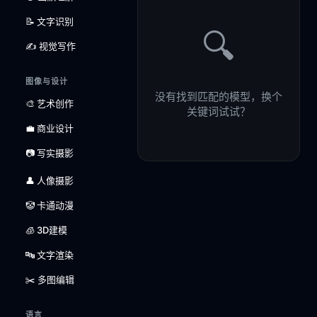
📝 文字识别
🔍
✍️ 视觉写作
图像与设计
没有找到匹配的模型，换个
🎨 艺术创作
关键词试试？
💼 商业设计
📷 写实摄影
👤 人像摄影
🤡 卡通动漫
🧊 3D建模
🔤 文字渲染
✂️ 多图编辑
语言