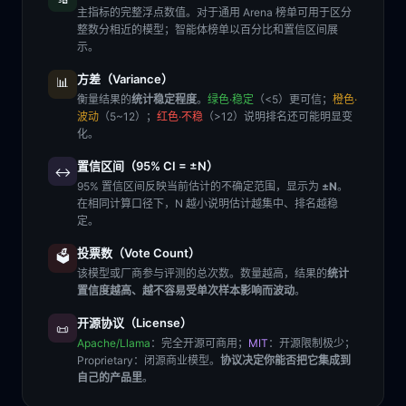
主指标的完整浮点数值。对于通用 Arena 榜单可用于区分
整数分相近的模型；智能体榜单以百分比和置信区间展
示。
方差（Variance）
📊
衡量结果的
统计稳定程度
。
绿色·稳定
（<5）更可信；
橙色·
波动
（5~12）；
红色·不稳
（>12）说明排名还可能明显变
化。
置信区间（95% CI = ±N）
↔️
95% 置信区间反映当前估计的不确定范围，显示为
±N
。
在相同计算口径下，N 越小说明估计越集中、排名越稳
定。
投票数（Vote Count）
🗳️
该模型或厂商参与评测的总次数。数量越高，结果的
统计
置信度越高、越不容易受单次样本影响而波动
。
开源协议（License）
📜
Apache/Llama
：完全开源可商用；
MIT
：开源限制极少；
Proprietary
：闭源商业模型。
协议决定你能否把它集成到
自己的产品里
。