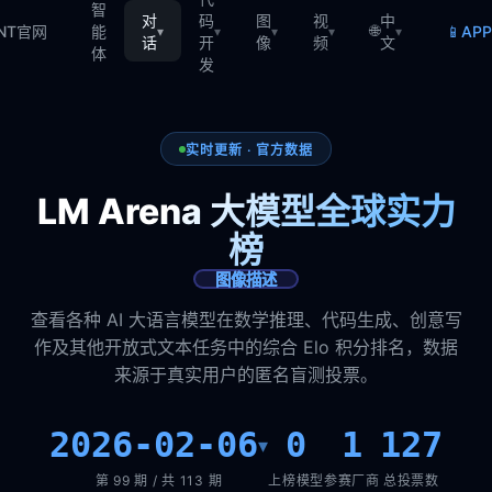
智
对
码
图
视
中
🌐
📱
TNT官网
能
AP
▾
▾
▾
▾
▾
话
开
像
频
文
体
发
实时更新 · 官方数据
LM Arena 大模型全球实力
榜
图像描述
查看各种 AI 大语言模型在数学推理、代码生成、创意写
作及其他开放式文本任务中的综合 Elo 积分排名，数据
来源于真实用户的匿名盲测投票。
2026-02-06
0
1
127
▾
第 99 期 / 共 113 期
上榜模型
参赛厂商
总投票数