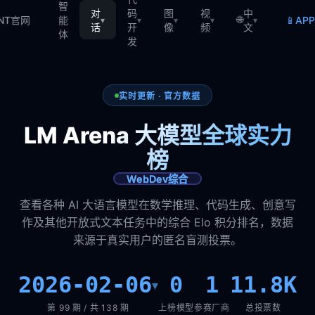
智
对
码
图
视
中
🌐
📱
TNT官网
能
AP
▾
▾
▾
▾
▾
话
开
像
频
文
体
发
实时更新 · 官方数据
LM Arena 大模型全球实力
榜
WebDev综合
查看各种 AI 大语言模型在数学推理、代码生成、创意写
作及其他开放式文本任务中的综合 Elo 积分排名，数据
来源于真实用户的匿名盲测投票。
2026-02-06
0
1
11.8K
▾
第 99 期 / 共 138 期
上榜模型
参赛厂商
总投票数