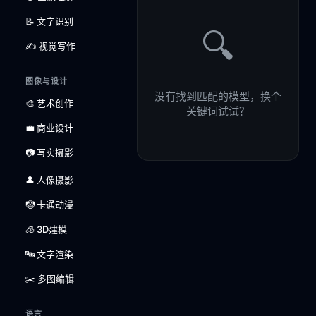
📝 文字识别
🔍
✍️ 视觉写作
图像与设计
没有找到匹配的模型，换个
🎨 艺术创作
关键词试试？
💼 商业设计
📷 写实摄影
👤 人像摄影
🤡 卡通动漫
🧊 3D建模
🔤 文字渲染
✂️ 多图编辑
语言