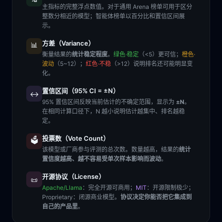
主指标的完整浮点数值。对于通用 Arena 榜单可用于区分
整数分相近的模型；智能体榜单以百分比和置信区间展
示。
方差（Variance）
📊
衡量结果的
统计稳定程度
。
绿色·稳定
（<5）更可信；
橙色·
波动
（5~12）；
红色·不稳
（>12）说明排名还可能明显变
化。
置信区间（95% CI = ±N）
↔️
95% 置信区间反映当前估计的不确定范围，显示为
±N
。
在相同计算口径下，N 越小说明估计越集中、排名越稳
定。
投票数（Vote Count）
🗳️
该模型或厂商参与评测的总次数。数量越高，结果的
统计
置信度越高、越不容易受单次样本影响而波动
。
开源协议（License）
📜
Apache/Llama
：完全开源可商用；
MIT
：开源限制极少；
Proprietary
：闭源商业模型。
协议决定你能否把它集成到
自己的产品里
。