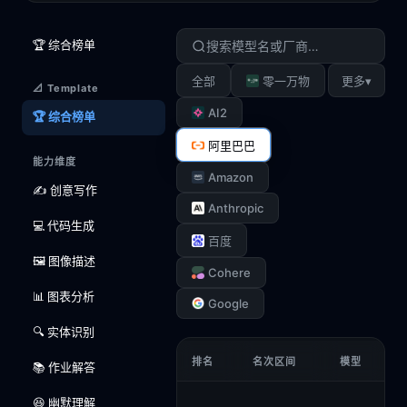
🏆 综合榜单
▾
全部
零一万物
更多
📐 Template
AI2
🏆 综合榜单
阿里巴巴
能力维度
Amazon
✍️ 创意写作
Anthropic
💻 代码生成
百度
🖼️ 图像描述
Cohere
📊 图表分析
Google
🔍 实体识别
排名
名次区间
模型
📚 作业解答
😆 幽默理解