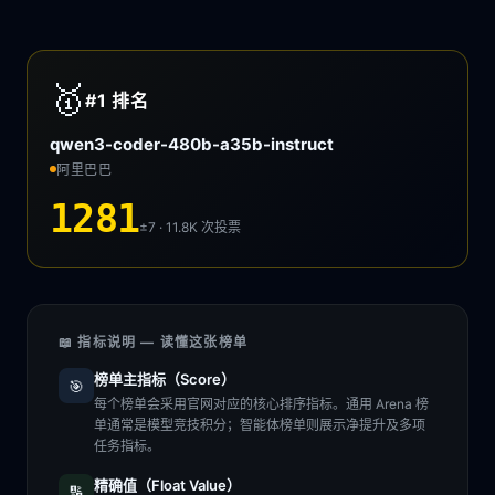
🥇
#1
排名
qwen3-coder-480b-a35b-instruct
阿里巴巴
1281
±7 · 11.8K
次投票
📖 指标说明 — 读懂这张榜单
榜单主指标（Score）
🎯
每个榜单会采用官网对应的核心排序指标。通用 Arena 榜
单通常是模型竞技积分；智能体榜单则展示净提升及多项
任务指标。
精确值（Float Value）
🔢