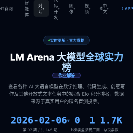
智
对
码
图
视
中
🌐
📱
TNT官网
能
AP
▾
▾
▾
▾
▾
话
开
像
频
文
体
发
实时更新 · 官方数据
LM Arena 大模型全球实力
榜
作业解答
查看各种 AI 大语言模型在数学推理、代码生成、创意写
作及其他开放式文本任务中的综合 Elo 积分排名，数据
来源于真实用户的匿名盲测投票。
2026-02-06
0
1
1.7K
▾
第 97 期 / 共 145 期
上榜模型
参赛厂商
总投票数