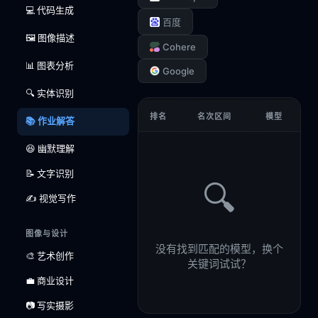
💻 代码生成
百度
🖼️ 图像描述
Cohere
📊 图表分析
Google
🔍 实体识别
排名
名次区间
模型
📚 作业解答
😆 幽默理解
📝 文字识别
🔍
✍️ 视觉写作
图像与设计
没有找到匹配的模型，换个
🎨 艺术创作
关键词试试？
💼 商业设计
📷 写实摄影