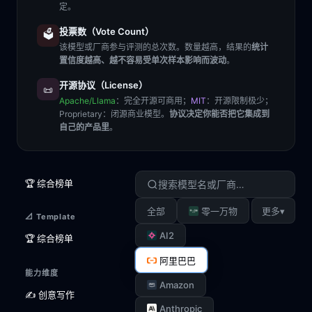
定。
投票数（Vote Count）
🗳️
该模型或厂商参与评测的总次数。数量越高，结果的
统计
置信度越高、越不容易受单次样本影响而波动
。
开源协议（License）
📜
Apache/Llama
：完全开源可商用；
MIT
：开源限制极少；
Proprietary
：闭源商业模型。
协议决定你能否把它集成到
自己的产品里
。
🏆 综合榜单
▾
全部
零一万物
更多
📐 Template
AI2
🏆 综合榜单
阿里巴巴
能力维度
Amazon
✍️ 创意写作
Anthropic