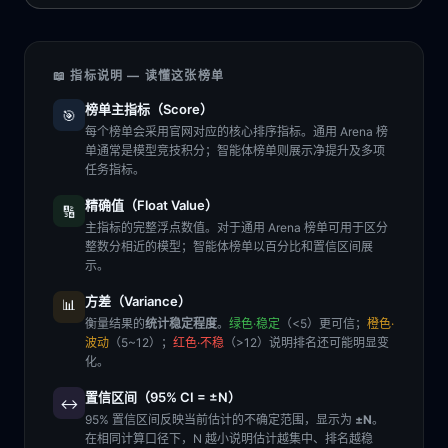
📖 指标说明 — 读懂这张榜单
榜单主指标（Score）
🎯
每个榜单会采用官网对应的核心排序指标。通用 Arena 榜
单通常是模型竞技积分；智能体榜单则展示净提升及多项
任务指标。
精确值（Float Value）
🔢
主指标的完整浮点数值。对于通用 Arena 榜单可用于区分
整数分相近的模型；智能体榜单以百分比和置信区间展
示。
方差（Variance）
📊
衡量结果的
统计稳定程度
。
绿色·稳定
（<5）更可信；
橙色·
波动
（5~12）；
红色·不稳
（>12）说明排名还可能明显变
化。
置信区间（95% CI = ±N）
↔️
95% 置信区间反映当前估计的不确定范围，显示为
±N
。
在相同计算口径下，N 越小说明估计越集中、排名越稳