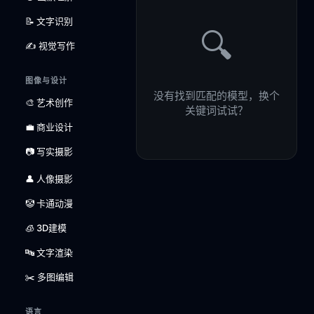
📝 文字识别
🔍
✍️ 视觉写作
图像与设计
没有找到匹配的模型，换个
🎨 艺术创作
关键词试试？
💼 商业设计
📷 写实摄影
👤 人像摄影
🤡 卡通动漫
🧊 3D建模
🔤 文字渲染
✂️ 多图编辑
语言