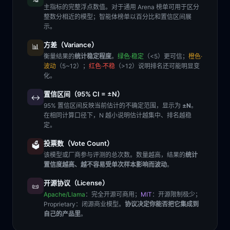
主指标的完整浮点数值。对于通用 Arena 榜单可用于区分
整数分相近的模型；智能体榜单以百分比和置信区间展
示。
方差（Variance）
📊
衡量结果的
统计稳定程度
。
绿色·稳定
（<5）更可信；
橙色·
波动
（5~12）；
红色·不稳
（>12）说明排名还可能明显变
化。
置信区间（95% CI = ±N）
↔️
95% 置信区间反映当前估计的不确定范围，显示为
±N
。
在相同计算口径下，N 越小说明估计越集中、排名越稳
定。
投票数（Vote Count）
🗳️
该模型或厂商参与评测的总次数。数量越高，结果的
统计
置信度越高、越不容易受单次样本影响而波动
。
开源协议（License）
📜
Apache/Llama
：完全开源可商用；
MIT
：开源限制极少；
Proprietary
：闭源商业模型。
协议决定你能否把它集成到
自己的产品里
。