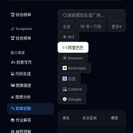
🏆 综合榜单
▾
全部
零一万物
更多
📐 Template
AI2
🏆 综合榜单
阿里巴巴
能力维度
Amazon
✍️ 创意写作
Anthropic
💻 代码生成
百度
🖼️ 图像描述
Cohere
📊 图表分析
Google
🔍 实体识别
排名
名次区间
模型
📚 作业解答
😆 幽默理解