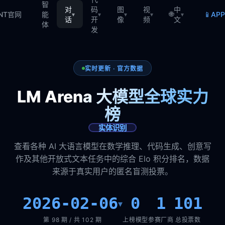
智
对
码
图
视
中
🌐
📱
TNT官网
能
AP
▾
▾
▾
▾
▾
话
开
像
频
文
体
发
实时更新 · 官方数据
LM Arena 大模型全球实力
榜
实体识别
查看各种 AI 大语言模型在数学推理、代码生成、创意写
作及其他开放式文本任务中的综合 Elo 积分排名，数据
来源于真实用户的匿名盲测投票。
2026-02-06
0
1
101
▾
第 98 期 / 共 102 期
上榜模型
参赛厂商
总投票数