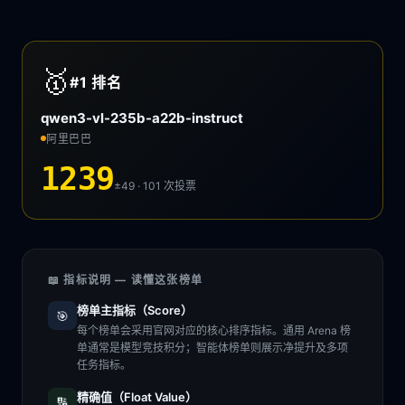
🥇
#1
排名
qwen3-vl-235b-a22b-instruct
阿里巴巴
1239
±49 · 101
次投票
📖 指标说明 — 读懂这张榜单
榜单主指标（Score）
🎯
每个榜单会采用官网对应的核心排序指标。通用 Arena 榜
单通常是模型竞技积分；智能体榜单则展示净提升及多项
任务指标。
精确值（Float Value）
🔢