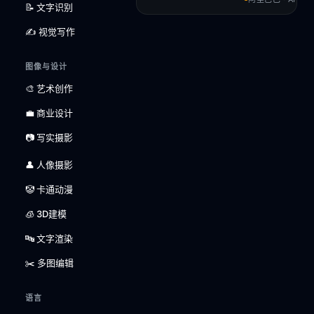
📝 文字识别
✍️ 视觉写作
图像与设计
🎨 艺术创作
💼 商业设计
📷 写实摄影
👤 人像摄影
🤡 卡通动漫
🧊 3D建模
🔤 文字渲染
✂️ 多图编辑
语言