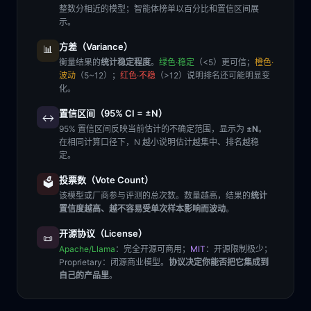
整数分相近的模型；智能体榜单以百分比和置信区间展
示。
方差（Variance）
📊
衡量结果的
统计稳定程度
。
绿色·稳定
（<5）更可信；
橙色·
波动
（5~12）；
红色·不稳
（>12）说明排名还可能明显变
化。
置信区间（95% CI = ±N）
↔️
95% 置信区间反映当前估计的不确定范围，显示为
±N
。
在相同计算口径下，N 越小说明估计越集中、排名越稳
定。
投票数（Vote Count）
🗳️
该模型或厂商参与评测的总次数。数量越高，结果的
统计
置信度越高、越不容易受单次样本影响而波动
。
开源协议（License）
📜
Apache/Llama
：完全开源可商用；
MIT
：开源限制极少；
Proprietary
：闭源商业模型。
协议决定你能否把它集成到
自己的产品里
。