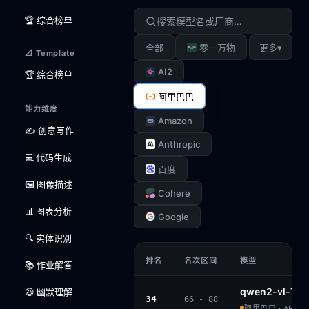
🏆 综合榜单
▾
全部
零一万物
更多
📐 Template
AI2
🏆 综合榜单
阿里巴巴
能力维度
Amazon
✍️ 创意写作
Anthropic
💻 代码生成
百度
🖼️ 图像描述
Cohere
📊 图表分析
Google
🔍 实体识别
排名
名次区间
模型
📚 作业解答
qwen2-vl-7b-i
😆 幽默理解
34
66 - 88
阿里巴巴 · APACH