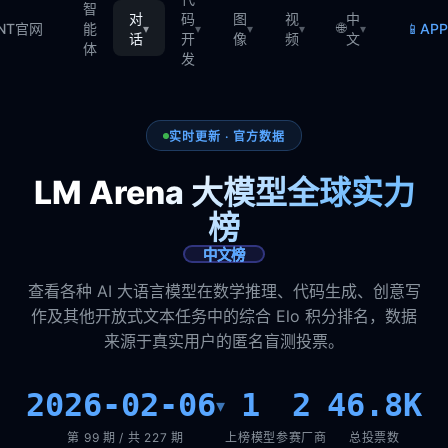
智
对
码
图
视
中
🌐
📱
TNT官网
能
AP
▾
▾
▾
▾
▾
话
开
像
频
文
体
发
实时更新 · 官方数据
LM Arena 大模型全球实力
榜
中文榜
查看各种 AI 大语言模型在数学推理、代码生成、创意写
作及其他开放式文本任务中的综合 Elo 积分排名，数据
来源于真实用户的匿名盲测投票。
2026-02-06
1
2
46.8K
▾
第 99 期 / 共 227 期
上榜模型
参赛厂商
总投票数