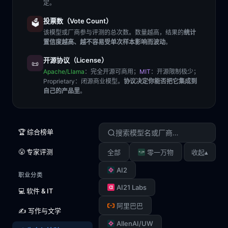
定。
投票数（Vote Count）
🗳️
该模型或厂商参与评测的总次数。数量越高，结果的
统计
置信度越高、越不容易受单次样本影响而波动
。
开源协议（License）
📜
Apache/Llama
：完全开源可商用；
MIT
：开源限制极少；
Proprietary
：闭源商业模型。
协议决定你能否把它集成到
自己的产品里
。
🏆 综合榜单
😤 专家评测
▴
全部
零一万物
收起
AI2
职业分类
AI21 Labs
💻 软件 & IT
阿里巴巴
✍️ 写作与文学
AllenAI/UW