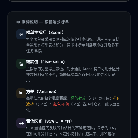
📖 指标说明 — 读懂这张榜单
榜单主指标（Score）
🎯
每个榜单会采用官网对应的核心排序指标。通用 Arena 榜
单通常是模型竞技积分；智能体榜单则展示净提升及多项
任务指标。
精确值（Float Value）
🔢
主指标的完整浮点数值。对于通用 Arena 榜单可用于区分
整数分相近的模型；智能体榜单以百分比和置信区间展
示。
方差（Variance）
📊
衡量结果的
统计稳定程度
。
绿色·稳定
（<5）更可信；
橙色·
波动
（5~12）；
红色·不稳
（>12）说明排名还可能明显变
化。
置信区间（95% CI = ±N）
↔️
95% 置信区间反映当前估计的不确定范围，显示为
±N
。
在相同计算口径下，N 越小说明估计越集中、排名越稳