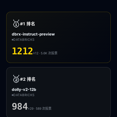
🥇
#1
排名
dbrx-instruct-preview
DATABRICKS
1212
±12 · 5.6K
次投票
🥈
#2
排名
dolly-v2-12b
DATABRICKS
984
±29 · 589
次投票