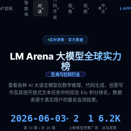
智
对
码
图
视
中
🌐
📱
TNT官网
能
AP
▾
▾
▾
▾
▾
话
开
像
频
文
体
发
实时更新 · 官方数据
LM Arena 大模型全球实力
榜
生命与社科行业
查看各种 AI 大语言模型在数学推理、代码生成、创意写
作及其他开放式文本任务中的综合 Elo 积分排名，数据
来源于真实用户的匿名盲测投票。
2026-06-03
2
1
6.2K
▾
第 10 期 / 共 25 期
上榜模型
参赛厂商
总投票数