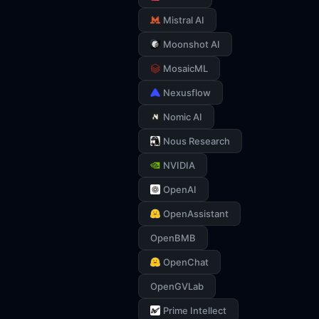
Mistral AI
Moonshot AI
MosaicML
Nexusflow
Nomic AI
Nous Research
NVIDIA
OpenAI
OpenAssistant
OpenBMB
OpenChat
OpenGVLab
Prime Intellect