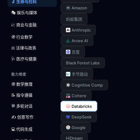
🔬 生命与社科
Amazon
🎭 娱乐与媒体
蚂蚁集团
📈 商业与金融
Anthropic
🧭 行业数学
Arcee AI
⚖️ 法律与政务
百度
🩺 医疗与健康
Black Forest Labs
字节跳动
能力维度
🧭 数学推理
Cognitive Comp
📝 指令遵循
Cohere
💬 多轮对话
Databricks
✍️ 创意写作
DeepSeek
Google
💻 代码生成
HiDream