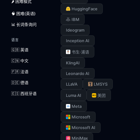
🌶️ 困难模式
HuggingFace
🧠 困难(英语)
IBM
📊 长词条询问
Ideogram
语言
Inception AI
🇬🇧 英语
书生·浦语
🇨🇳 中文
KlingAI
🇫🇷 法语
Leonardo AI
🇩🇪 德语
LLaVA
LMSYS
🇪🇸 西班牙语
Luma AI
美团
Meta
Microsoft
Microsoft AI
MiniMax