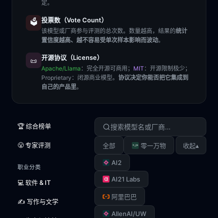
定。
投票数（Vote Count）
🗳️
该模型或厂商参与评测的总次数。数量越高，结果的
统计
置信度越高、越不容易受单次样本影响而波动
。
开源协议（License）
📜
Apache/Llama
：完全开源可商用；
MIT
：开源限制极少；
Proprietary
：闭源商业模型。
协议决定你能否把它集成到
自己的产品里
。
🏆 综合榜单
😤 专家评测
▴
全部
零一万物
收起
AI2
职业分类
AI21 Labs
💻 软件 & IT
阿里巴巴
✍️ 写作与文学
AllenAI/UW