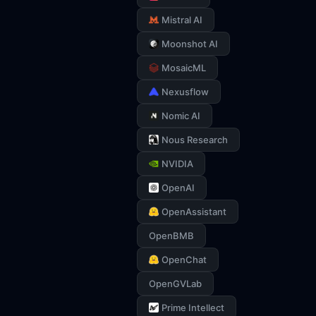
Mistral AI
Moonshot AI
MosaicML
Nexusflow
Nomic AI
Nous Research
NVIDIA
OpenAI
OpenAssistant
OpenBMB
OpenChat
OpenGVLab
Prime Intellect