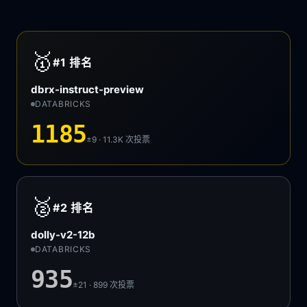
🥇
#1
排名
dbrx-instruct-preview
DATABRICKS
1185
±9 · 11.3K
次投票
🥈
#2
排名
dolly-v2-12b
DATABRICKS
935
±21 · 899
次投票