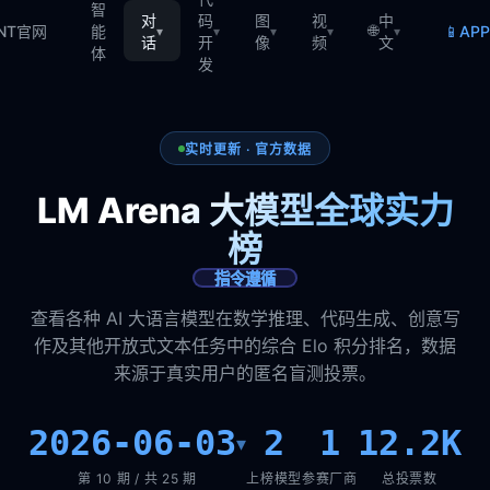
智
对
码
图
视
中
🌐
📱
TNT官网
能
AP
▾
▾
▾
▾
▾
话
开
像
频
文
体
发
实时更新 · 官方数据
LM Arena 大模型全球实力
榜
指令遵循
查看各种 AI 大语言模型在数学推理、代码生成、创意写
作及其他开放式文本任务中的综合 Elo 积分排名，数据
来源于真实用户的匿名盲测投票。
2026-06-03
2
1
12.2K
▾
第 10 期 / 共 25 期
上榜模型
参赛厂商
总投票数