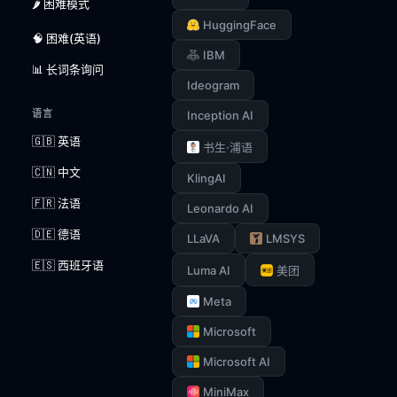
🌶️ 困难模式
HuggingFace
🧠 困难(英语)
IBM
📊 长词条询问
Ideogram
语言
Inception AI
🇬🇧 英语
书生·浦语
🇨🇳 中文
KlingAI
🇫🇷 法语
Leonardo AI
🇩🇪 德语
LLaVA
LMSYS
🇪🇸 西班牙语
Luma AI
美团
Meta
Microsoft
Microsoft AI
MiniMax