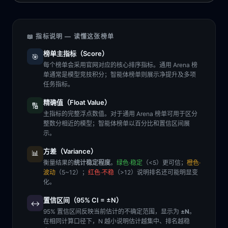
📖 指标说明 — 读懂这张榜单
榜单主指标（Score）
🎯
每个榜单会采用官网对应的核心排序指标。通用 Arena 榜
单通常是模型竞技积分；智能体榜单则展示净提升及多项
任务指标。
精确值（Float Value）
🔢
主指标的完整浮点数值。对于通用 Arena 榜单可用于区分
整数分相近的模型；智能体榜单以百分比和置信区间展
示。
方差（Variance）
📊
衡量结果的
统计稳定程度
。
绿色·稳定
（<5）更可信；
橙色·
波动
（5~12）；
红色·不稳
（>12）说明排名还可能明显变
化。
置信区间（95% CI = ±N）
↔️
95% 置信区间反映当前估计的不确定范围，显示为
±N
。
在相同计算口径下，N 越小说明估计越集中、排名越稳