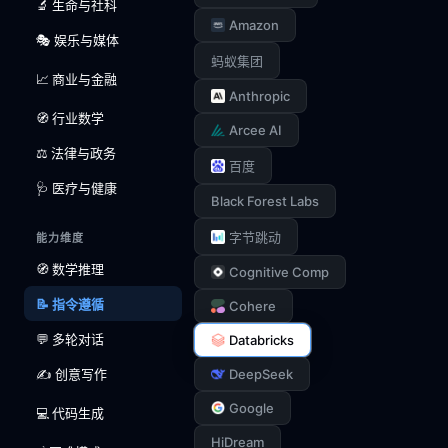
🔬 生命与社科
Amazon
🎭 娱乐与媒体
蚂蚁集团
📈 商业与金融
Anthropic
🧭 行业数学
Arcee AI
⚖️ 法律与政务
百度
🩺 医疗与健康
Black Forest Labs
字节跳动
能力维度
🧭 数学推理
Cognitive Comp
📝 指令遵循
Cohere
💬 多轮对话
Databricks
✍️ 创意写作
DeepSeek
Google
💻 代码生成
HiDream