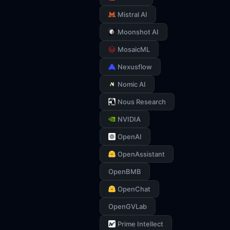
Mistral AI
Moonshot AI
MosaicML
Nexusflow
Nomic AI
Nous Research
NVIDIA
OpenAI
OpenAssistant
OpenBMB
OpenChat
OpenGVLab
Prime Intellect