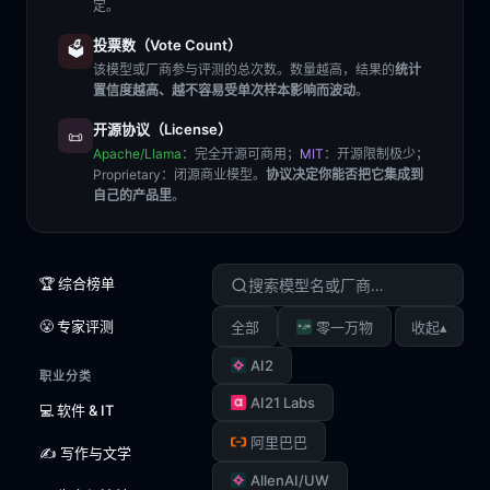
定。
投票数（Vote Count）
🗳️
该模型或厂商参与评测的总次数。数量越高，结果的
统计
置信度越高、越不容易受单次样本影响而波动
。
开源协议（License）
📜
Apache/Llama
：完全开源可商用；
MIT
：开源限制极少；
Proprietary
：闭源商业模型。
协议决定你能否把它集成到
自己的产品里
。
🏆 综合榜单
😤 专家评测
▴
全部
零一万物
收起
AI2
职业分类
AI21 Labs
💻 软件 & IT
阿里巴巴
✍️ 写作与文学
AllenAI/UW