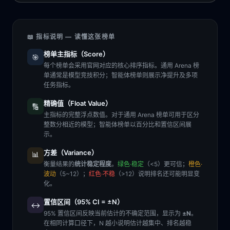
📖 指标说明 — 读懂这张榜单
榜单主指标（Score）
🎯
每个榜单会采用官网对应的核心排序指标。通用 Arena 榜
单通常是模型竞技积分；智能体榜单则展示净提升及多项
任务指标。
精确值（Float Value）
🔢
主指标的完整浮点数值。对于通用 Arena 榜单可用于区分
整数分相近的模型；智能体榜单以百分比和置信区间展
示。
方差（Variance）
📊
衡量结果的
统计稳定程度
。
绿色·稳定
（<5）更可信；
橙色·
波动
（5~12）；
红色·不稳
（>12）说明排名还可能明显变
化。
置信区间（95% CI = ±N）
↔️
95% 置信区间反映当前估计的不确定范围，显示为
±N
。
在相同计算口径下，N 越小说明估计越集中、排名越稳