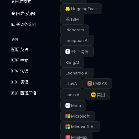
🌶️ 困难模式
HuggingFace
🧠 困难(英语)
IBM
📊 长词条询问
Ideogram
语言
Inception AI
🇬🇧 英语
书生·浦语
🇨🇳 中文
KlingAI
🇫🇷 法语
Leonardo AI
🇩🇪 德语
LLaVA
LMSYS
🇪🇸 西班牙语
Luma AI
美团
Meta
Microsoft
Microsoft AI
MiniMax