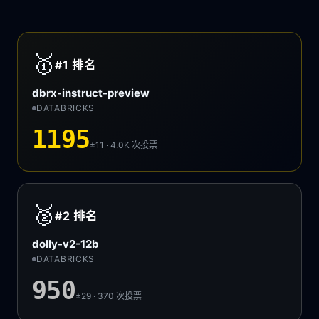
🥇
#1
排名
dbrx-instruct-preview
DATABRICKS
1195
±11 · 4.0K
次投票
🥈
#2
排名
dolly-v2-12b
DATABRICKS
950
±29 · 370
次投票