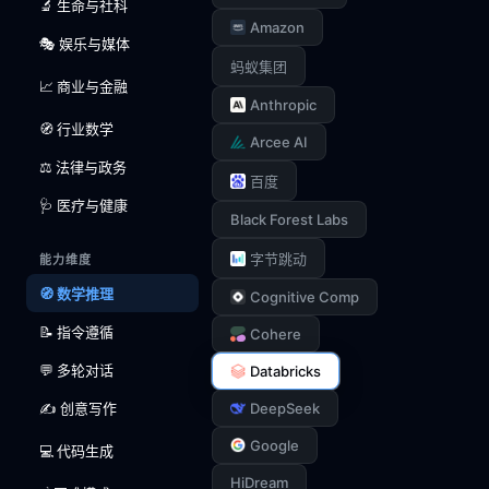
🔬 生命与社科
Amazon
🎭 娱乐与媒体
蚂蚁集团
📈 商业与金融
Anthropic
🧭 行业数学
Arcee AI
⚖️ 法律与政务
百度
🩺 医疗与健康
Black Forest Labs
字节跳动
能力维度
🧭 数学推理
Cognitive Comp
📝 指令遵循
Cohere
💬 多轮对话
Databricks
✍️ 创意写作
DeepSeek
Google
💻 代码生成
HiDream