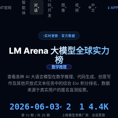
智
对
码
图
视
中
🌐
📱
TNT官网
能
AP
▾
▾
▾
▾
▾
话
开
像
频
文
体
发
实时更新 · 官方数据
LM Arena 大模型全球实力
榜
数学推理
查看各种 AI 大语言模型在数学推理、代码生成、创意写
作及其他开放式文本任务中的综合 Elo 积分排名，数据
来源于真实用户的匿名盲测投票。
2026-06-03
2
1
4.4K
▾
第 10 期 / 共 25 期
上榜模型
参赛厂商
总投票数