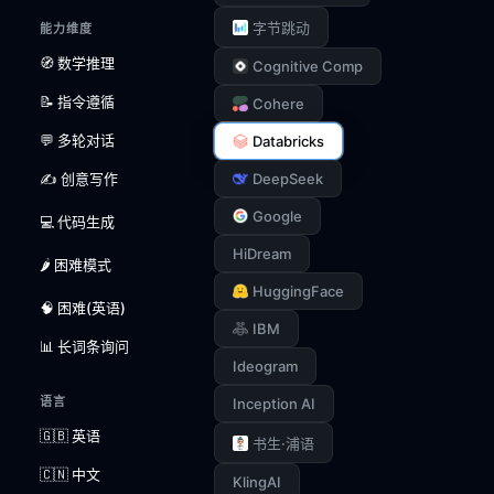
字节跳动
能力维度
🧭 数学推理
Cognitive Comp
📝 指令遵循
Cohere
💬 多轮对话
Databricks
✍️ 创意写作
DeepSeek
Google
💻 代码生成
HiDream
🌶️ 困难模式
HuggingFace
🧠 困难(英语)
IBM
📊 长词条询问
Ideogram
语言
Inception AI
🇬🇧 英语
书生·浦语
🇨🇳 中文
KlingAI