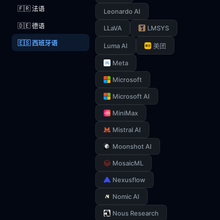
🇫🇷 法语
Leonardo AI
🇩🇪 德语
LLaVA
LMSYS
🇪🇸 西班牙语
Luma AI
美团
Meta
Microsoft
Microsoft AI
MiniMax
Mistral AI
Moonshot AI
MosaicML
Nexusflow
Nomic AI
Nous Research