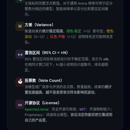
主指标的完整浮点数值。对于通用 Arena 榜单可用于区分
整数分相近的模型；智能体榜单以百分比和置信区间展
示。
方差（Variance）
📊
衡量结果的
统计稳定程度
。
绿色·稳定
（<5）更可信；
橙色·
波动
（5~12）；
红色·不稳
（>12）说明排名还可能明显变
化。
置信区间（95% CI = ±N）
↔️
95% 置信区间反映当前估计的不确定范围，显示为
±N
。
在相同计算口径下，N 越小说明估计越集中、排名越稳
定。
投票数（Vote Count）
🗳️
该模型或厂商参与评测的总次数。数量越高，结果的
统计
置信度越高、越不容易受单次样本影响而波动
。
开源协议（License）
📜
Apache/Llama
：完全开源可商用；
MIT
：开源限制极少；
Proprietary
：闭源商业模型。
协议决定你能否把它集成到
自己的产品里
。