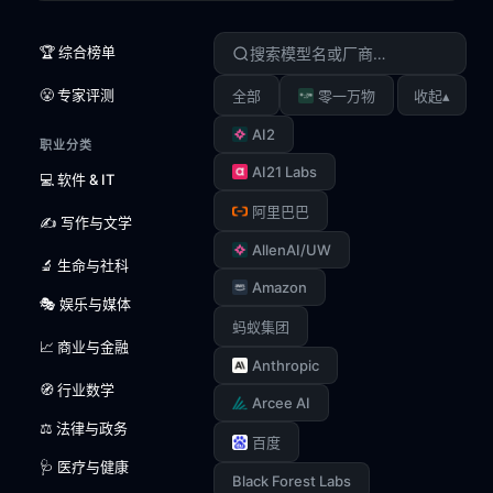
🏆 综合榜单
😤 专家评测
▴
全部
零一万物
收起
AI2
职业分类
AI21 Labs
💻 软件 & IT
阿里巴巴
✍️ 写作与文学
AllenAI/UW
🔬 生命与社科
Amazon
🎭 娱乐与媒体
蚂蚁集团
📈 商业与金融
Anthropic
🧭 行业数学
Arcee AI
⚖️ 法律与政务
百度
🩺 医疗与健康
Black Forest Labs