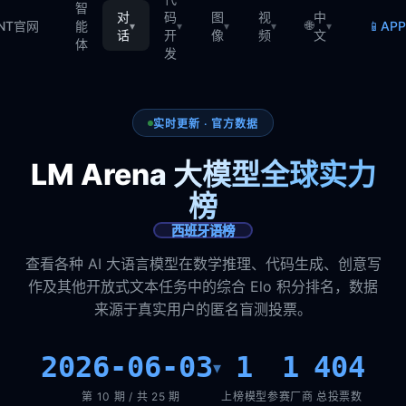
智
对
码
图
视
中
🌐
📱
TNT官网
能
AP
▾
▾
▾
▾
▾
话
开
像
频
文
体
发
实时更新 · 官方数据
LM Arena 大模型全球实力
榜
西班牙语榜
查看各种 AI 大语言模型在数学推理、代码生成、创意写
作及其他开放式文本任务中的综合 Elo 积分排名，数据
来源于真实用户的匿名盲测投票。
2026-06-03
1
1
404
▾
第 10 期 / 共 25 期
上榜模型
参赛厂商
总投票数