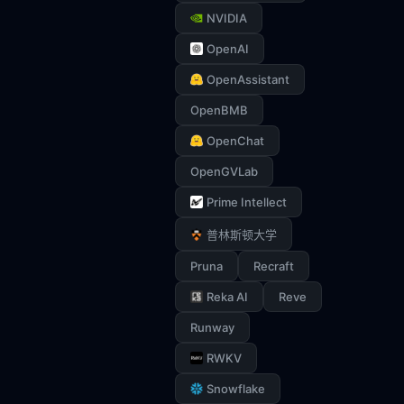
NVIDIA
OpenAI
OpenAssistant
OpenBMB
OpenChat
OpenGVLab
Prime Intellect
普林斯顿大学
Pruna
Recraft
Reka AI
Reve
Runway
RWKV
Snowflake