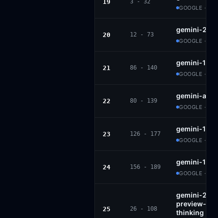
19
3 - 32
GOOGLE · PR
gemini-2.5-
20
12 - 73
GOOGLE · PR
gemini-1.5-
21
86 - 140
GOOGLE · PR
gemini-adv
22
80 - 139
GOOGLE · PR
gemini-1.5-
23
126 - 177
GOOGLE · PR
gemini-1.5-
24
156 - 189
GOOGLE · PR
gemini-2.5-f
preview-09
25
26 - 108
thinking