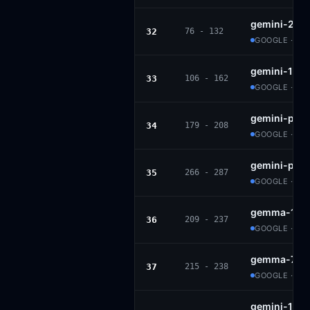
gemini-2.0-
32
76 - 132
GOOGLE · PR
gemini-1.5-
33
106 - 162
GOOGLE · PR
gemini-pro-
34
179 - 208
GOOGLE · PR
gemini-pro
35
266 - 287
GOOGLE · PR
gemma-1.1-7
36
209 - 237
GOOGLE · GE
gemma-7b-i
37
215 - 238
GOOGLE · GE
gemini-1.5-