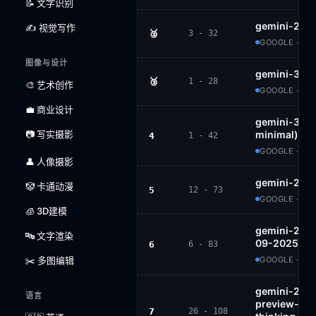
📝 文字识别
gemini-2.5-
✍️ 视觉写作
🥈
3 - 32
GOOGLE · PR
图像与设计
gemini-3-fl
🥉
1 - 28
🎨 艺术创作
GOOGLE · PR
💼 商业设计
gemini-3-fla
📷 写实摄影
minimal)
4
1 - 42
GOOGLE · PR
👤 人像摄影
gemini-2.5-
🤡 卡通动漫
5
12 - 73
GOOGLE · PR
🧊 3D建模
gemini-2.5-
🔤 文字渲染
09-2025
6
6 - 83
✂️ 多图编辑
GOOGLE · PR
gemini-2.5-f
语言
preview-09
7
26 - 108