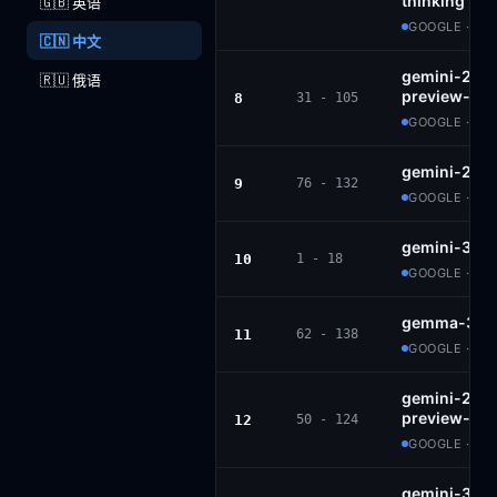
thinking
🇬🇧 英语
GOOGLE · PR
🇨🇳 中文
gemini-2.5-f
🇷🇺 俄语
preview-06-
8
31 - 105
GOOGLE · PR
gemini-2.0-
9
76 - 132
GOOGLE · PR
gemini-3-p
10
1 - 18
GOOGLE · PR
gemma-3-27
11
62 - 138
GOOGLE · G
gemini-2.0-f
preview-02
12
50 - 124
GOOGLE · PR
gemini-3-fl