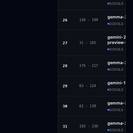
GOOGLE · PR
gemma-2-27
26
136 - 199
GOOGLE · GE
gemini-2.5-f
preview-06-
27
31 - 105
GOOGLE · PR
gemma-2-9b
28
176 - 217
GOOGLE · GE
gemini-1.5-
29
63 - 124
GOOGLE · PR
gemma-3-27
30
62 - 138
GOOGLE · G
gemma-2-2b
31
193 - 230
GOOGLE · GE