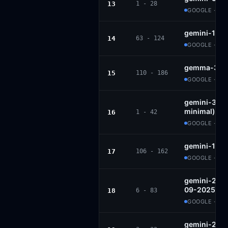
13
1 - 28
GOOGLE · PR
gemini-1.5-
14
63 - 124
GOOGLE · PR
gemma-3n-e
15
110 - 186
GOOGLE · G
gemini-3-fla
minimal)
16
1 - 42
GOOGLE · PR
gemini-1.5-
17
106 - 162
GOOGLE · PR
gemini-2.5-
09-2025
18
6 - 83
GOOGLE · PR
gemini-2.5-