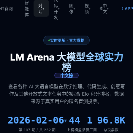
智
对
码
图
视
中
🌐
📱
TNT官网
能
AP
▾
▾
▾
▾
▾
话
开
像
频
文
体
发
实时更新 · 官方数据
LM Arena 大模型全球实力
榜
中文榜
查看各种 AI 大语言模型在数学推理、代码生成、创意写
作及其他开放式文本任务中的综合 Elo 积分排名，数据
来源于真实用户的匿名盲测投票。
2026-02-06
44
1
96.8K
▾
第 107 期 / 共 252 期
上榜模型
参赛厂商
总投票数