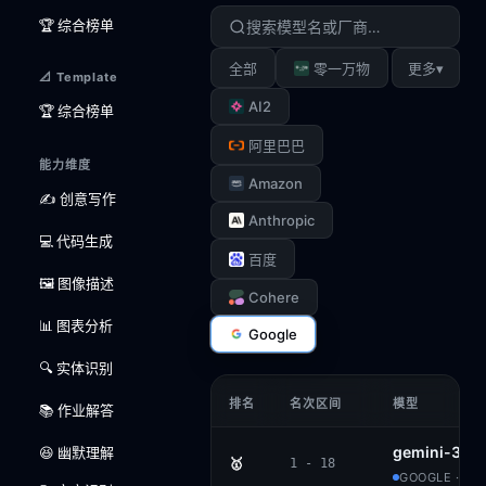
🏆 综合榜单
▾
全部
零一万物
更多
📐 Template
AI2
🏆 综合榜单
阿里巴巴
能力维度
Amazon
✍️ 创意写作
Anthropic
💻 代码生成
百度
🖼️ 图像描述
Cohere
📊 图表分析
Google
🔍 实体识别
排名
名次区间
模型
📚 作业解答
gemini-3-p
😆 幽默理解
🥇
1 - 18
GOOGLE · PR