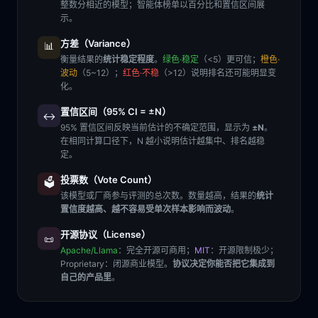
整数分相近的模型；智能体榜单以百分比和置信区间展
示。
方差（Variance）
📊
衡量结果的
统计稳定程度
。
绿色·稳定
（<5）更可信；
橙色·
波动
（5~12）；
红色·不稳
（>12）说明排名还可能明显变
化。
置信区间（95% CI = ±N）
↔️
95% 置信区间反映当前估计的不确定范围，显示为
±N
。
在相同计算口径下，N 越小说明估计越集中、排名越稳
定。
投票数（Vote Count）
🗳️
该模型或厂商参与评测的总次数。数量越高，结果的
统计
置信度越高、越不容易受单次样本影响而波动
。
开源协议（License）
📜
Apache/Llama
：完全开源可商用；
MIT
：开源限制极少；
Proprietary
：闭源商业模型。
协议决定你能否把它集成到
自己的产品里
。