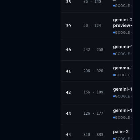
38
86 - 140
GOOGLE · PR
gemini-2.0-f
preview-02
39
50 - 124
GOOGLE · PR
gemma-1.1-2
40
242 - 258
GOOGLE · GE
gemma-2b-i
41
296 - 320
GOOGLE · GE
gemini-1.5-
42
156 - 189
GOOGLE · PR
gemini-1.5-
43
126 - 177
GOOGLE · PR
palm-2
44
310 - 333
GOOGLE · PR