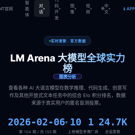
智
对
码
图
视
中
🌐
📱
TNT官网
能
AP
▾
▾
▾
▾
▾
话
开
像
频
文
体
发
实时更新 · 官方数据
LM Arena 大模型全球实力
榜
图表分析
查看各种 AI 大语言模型在数学推理、代码生成、创意写
作及其他开放式文本任务中的综合 Elo 积分排名，数据
来源于真实用户的匿名盲测投票。
2026-02-06
10
1
24.7K
▾
第 104 期 / 共 155 期
上榜模型
参赛厂商
总投票数