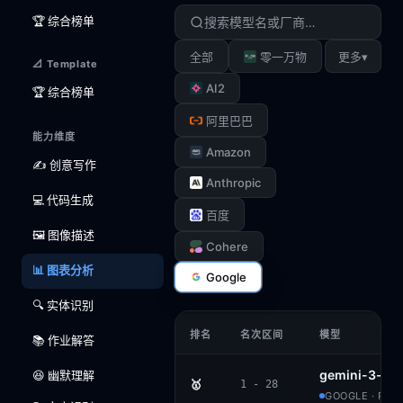
🏆 综合榜单
▾
全部
零一万物
更多
📐 Template
AI2
🏆 综合榜单
阿里巴巴
能力维度
Amazon
✍️ 创意写作
Anthropic
💻 代码生成
百度
🖼️ 图像描述
Cohere
📊 图表分析
Google
🔍 实体识别
排名
名次区间
模型
📚 作业解答
gemini-3-fla
😆 幽默理解
🥇
1 - 28
GOOGLE · PRO