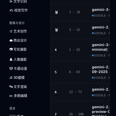
📝 文字识别
gemini-3-pr
✍️ 视觉写作
🥈
1 - 18
GOOGLE · PRO
图像与设计
gemini-2.5-p
🥉
3 - 32
🎨 艺术创作
GOOGLE · PRO
💼 商业设计
gemini-3-flas
📷 写实摄影
minimal)
4
1 - 42
GOOGLE · PRO
👤 人像摄影
gemini-2.5-f
🤡 卡通动漫
09-2025
5
6 - 83
🧊 3D建模
GOOGLE · PRO
🔤 文字渲染
gemini-2.5-f
6
12 - 73
✂️ 多图编辑
GOOGLE · PRO
gemini-2.5-fl
语言
preview-09-
7
26 - 108