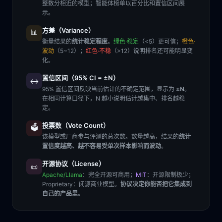
整数分相近的模型；智能体榜单以百分比和置信区间展
示。
方差（Variance）
📊
衡量结果的
统计稳定程度
。
绿色·稳定
（<5）更可信；
橙色·
波动
（5~12）；
红色·不稳
（>12）说明排名还可能明显变
化。
置信区间（95% CI = ±N）
↔️
95% 置信区间反映当前估计的不确定范围，显示为
±N
。
在相同计算口径下，N 越小说明估计越集中、排名越稳
定。
投票数（Vote Count）
🗳️
该模型或厂商参与评测的总次数。数量越高，结果的
统计
置信度越高、越不容易受单次样本影响而波动
。
开源协议（License）
📜
Apache/Llama
：完全开源可商用；
MIT
：开源限制极少；
Proprietary
：闭源商业模型。
协议决定你能否把它集成到
自己的产品里
。