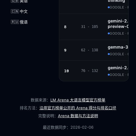
thinking
🇬🇧 英语
GOOGLE · PRO
🇨🇳 中文
gemini-2.5-fl
🇷🇺 俄语
preview-06-1
8
31 - 105
GOOGLE · PRO
gemma-3-27b
9
62 - 138
GOOGLE · GE
gemini-2.0-f
10
76 - 132
GOOGLE · PRO
数据来源：
LM Arena 大语言模型官方榜单
排名方法：
沿用官方榜单公开的 Arena 得分与排名口径
完整说明：
Arena 数据与方法说明
最近数据同步：
2026-02-06