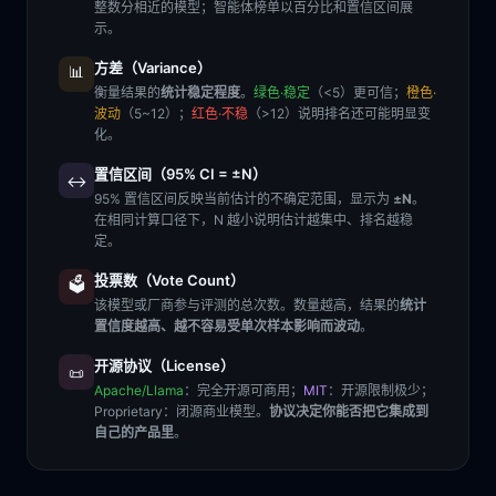
整数分相近的模型；智能体榜单以百分比和置信区间展
示。
方差（Variance）
📊
衡量结果的
统计稳定程度
。
绿色·稳定
（<5）更可信；
橙色·
波动
（5~12）；
红色·不稳
（>12）说明排名还可能明显变
化。
置信区间（95% CI = ±N）
↔️
95% 置信区间反映当前估计的不确定范围，显示为
±N
。
在相同计算口径下，N 越小说明估计越集中、排名越稳
定。
投票数（Vote Count）
🗳️
该模型或厂商参与评测的总次数。数量越高，结果的
统计
置信度越高、越不容易受单次样本影响而波动
。
开源协议（License）
📜
Apache/Llama
：完全开源可商用；
MIT
：开源限制极少；
Proprietary
：闭源商业模型。
协议决定你能否把它集成到
自己的产品里
。