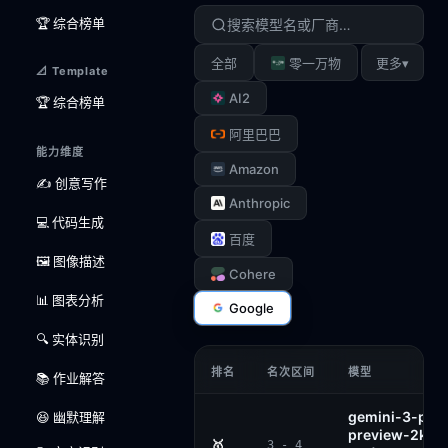
🏆 综合榜单
▾
全部
零一万物
更多
📐 Template
AI2
🏆 综合榜单
阿里巴巴
能力维度
Amazon
✍️ 创意写作
Anthropic
💻 代码生成
百度
🖼️ 图像描述
Cohere
📊 图表分析
Google
🔍 实体识别
排名
名次区间
模型
📚 作业解答
gemini-3-pro
😆 幽默理解
preview-2k (
🥇
3 - 4