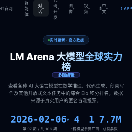
智
对
码
图
视
中
🌐
📱
TNT官网
能
AP
▾
▾
▾
▾
▾
话
开
像
频
文
体
发
实时更新 · 官方数据
LM Arena 大模型全球实力
榜
多图编辑
查看各种 AI 大语言模型在数学推理、代码生成、创意写
作及其他开放式文本任务中的综合 Elo 积分排名，数据
来源于真实用户的匿名盲测投票。
2026-02-06
4
1
7.7M
▾
第 97 期 / 共 106 期
上榜模型
参赛厂商
总投票数