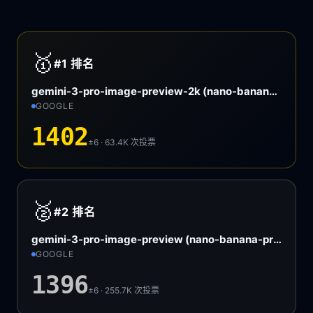
🥇
#1
排名
gemini-3-pro-image-preview-2k (nano-banana-pro)
GOOGLE
1402
±6 · 63.4K
次投票
🥈
#2
排名
gemini-3-pro-image-preview (nano-banana-pro)
GOOGLE
1396
±6 · 255.7K
次投票