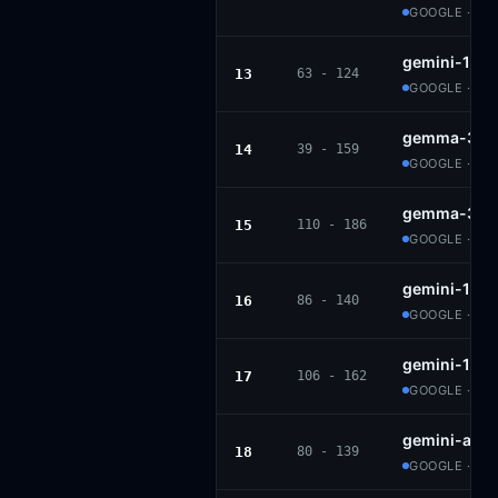
GOOGLE · PR
gemini-1.5-
13
63 - 124
GOOGLE · PR
gemma-3-12
14
39 - 159
GOOGLE · G
gemma-3n-e
15
110 - 186
GOOGLE · G
gemini-1.5-
16
86 - 140
GOOGLE · PR
gemini-1.5-
17
106 - 162
GOOGLE · PR
gemini-adv
18
80 - 139
GOOGLE · PR