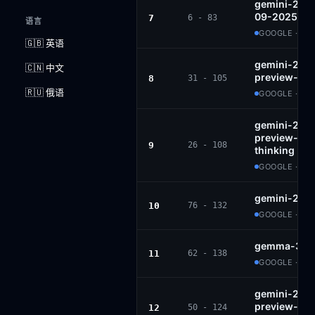
gemini-2.5-
09-2025
7
6 - 83
语言
GOOGLE · PR
🇬🇧 英语
gemini-2.5-f
🇨🇳 中文
preview-06-
8
31 - 105
🇷🇺 俄语
GOOGLE · PR
gemini-2.5-f
preview-09
9
26 - 108
thinking
GOOGLE · PR
gemini-2.0-
10
76 - 132
GOOGLE · PR
gemma-3-27
11
62 - 138
GOOGLE · G
gemini-2.0-f
preview-02
12
50 - 124