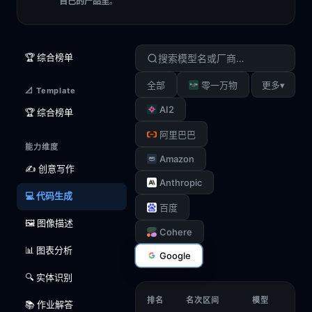
自己的产品里
。
🏆 综合榜单
▾
全部
零一万物
更多
📐 Template
AI2
🏆 综合榜单
阿里巴巴
能力维度
Amazon
✍️ 创意写作
Anthropic
💻 代码生成
百度
🖼️ 图像描述
Cohere
📊 图表分析
Google
🔍 实体识别
排名
名次区间
模型
📚 作业解答