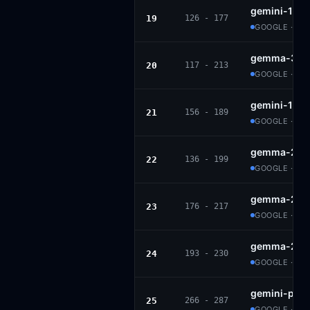
gemini-1.5-
19
126 - 177
GOOGLE · PR
gemma-3-4b
20
117 - 213
GOOGLE · G
gemini-1.5-
21
156 - 189
GOOGLE · PR
gemma-2-27
22
136 - 199
GOOGLE · GE
gemma-2-9b
23
176 - 217
GOOGLE · GE
gemma-2-2b
24
193 - 230
GOOGLE · GE
gemini-pro
25
266 - 287
GOOGLE · PR