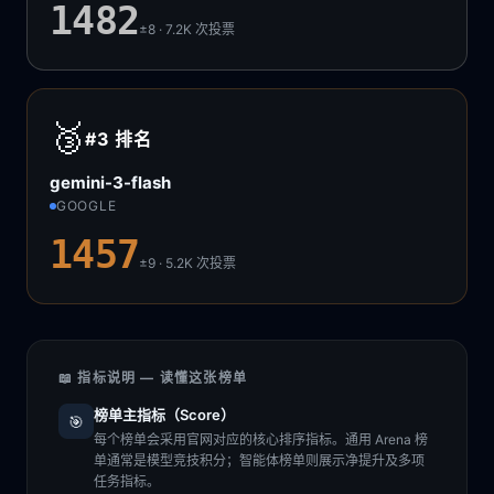
1482
±8 · 7.2K
次投票
🥉
#3
排名
gemini-3-flash
GOOGLE
1457
±9 · 5.2K
次投票
📖 指标说明 — 读懂这张榜单
榜单主指标（Score）
🎯
每个榜单会采用官网对应的核心排序指标。通用 Arena 榜
单通常是模型竞技积分；智能体榜单则展示净提升及多项
任务指标。