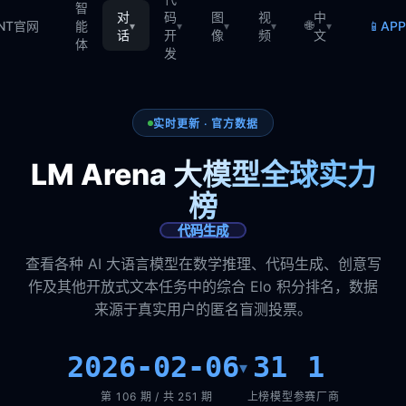
智
对
码
图
视
中
🌐
📱
TNT官网
能
AP
▾
▾
▾
▾
▾
话
开
像
频
文
体
发
实时更新 · 官方数据
LM Arena 大模型全球实力
榜
代码生成
查看各种 AI 大语言模型在数学推理、代码生成、创意写
作及其他开放式文本任务中的综合 Elo 积分排名，数据
来源于真实用户的匿名盲测投票。
2026-02-06
31
1
▾
第 106 期 / 共 251 期
上榜模型
参赛厂商