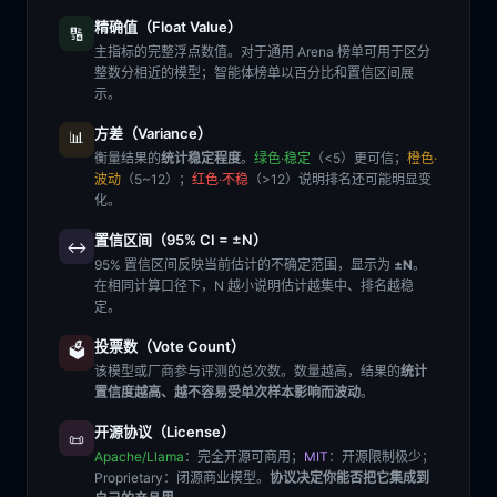
精确值（Float Value）
🔢
主指标的完整浮点数值。对于通用 Arena 榜单可用于区分
整数分相近的模型；智能体榜单以百分比和置信区间展
示。
方差（Variance）
📊
衡量结果的
统计稳定程度
。
绿色·稳定
（<5）更可信；
橙色·
波动
（5~12）；
红色·不稳
（>12）说明排名还可能明显变
化。
置信区间（95% CI = ±N）
↔️
95% 置信区间反映当前估计的不确定范围，显示为
±N
。
在相同计算口径下，N 越小说明估计越集中、排名越稳
定。
投票数（Vote Count）
🗳️
该模型或厂商参与评测的总次数。数量越高，结果的
统计
置信度越高、越不容易受单次样本影响而波动
。
开源协议（License）
📜
Apache/Llama
：完全开源可商用；
MIT
：开源限制极少；
Proprietary
：闭源商业模型。
协议决定你能否把它集成到