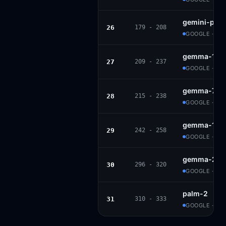
gemini-pro-
26
179 - 208
GOOGLE · PR
gemma-1.1-7
27
209 - 237
GOOGLE · GE
gemma-7b-i
28
215 - 238
GOOGLE · GE
gemma-1.1-2
29
242 - 258
GOOGLE · GE
gemma-2b-i
30
296 - 320
GOOGLE · GE
palm-2
31
310 - 333
GOOGLE · PR