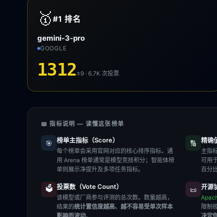
🥇
#1
排名
gemini-3-pro
GOOGLE
1312
±9 · 6.7K
次投票
📖 指标说明 — 读懂这张榜单
榜单主指标（Score）
精确值（
🎯
🔢
每个榜单会采用官网对应的核心排序指标。通
主指标
用 Arena 榜单通常是模型竞技积分；智能体榜
可用
单则展示净提升及多项任务指标。
百分
投票数（Vote Count）
开源协
🗳️
📜
该模型或厂商参与评测的总次数。数量越高，
Apac
结果的
统计置信度越高、越不容易受单次样本
限制
影响而波动
。
决定