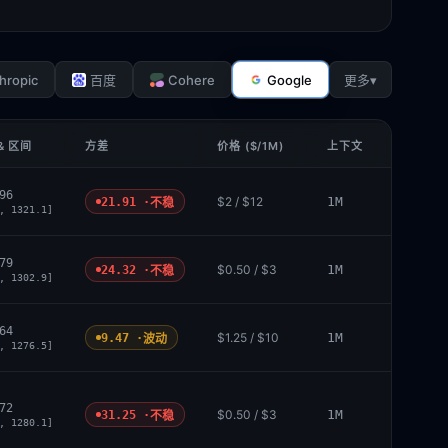
hropic
Cohere
Google
▾
百度
更多
& 区间
方差
价格 ($/1M)
上下文
96
$2 / $12
1M
21.91 ·
不稳
, 1321.1]
79
$0.50 / $3
1M
24.32 ·
不稳
, 1302.9]
64
$1.25 / $10
1M
9.47 ·
波动
, 1276.5]
72
$0.50 / $3
1M
31.25 ·
不稳
, 1280.1]