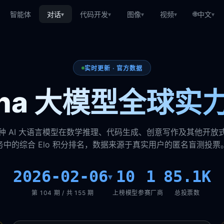
🌐
智能体
对话
代码开发
图像
视频
中文
▾
▾
▾
▾
▾
实时更新 · 官方数据
rena 大模型全球实
种 AI 大语言模型在数学推理、代码生成、创意写作及其他开放
务中的综合 Elo 积分排名，数据来源于真实用户的匿名盲测投票
2026-02-06
10
1
85.1K
▾
第 104 期 / 共 155 期
上榜模型
参赛厂商
总投票数