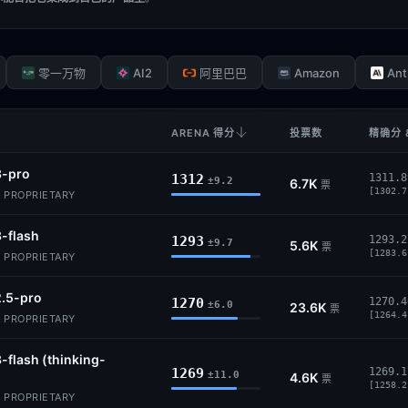
AI2
Amazon
Ant
零一万物
阿里巴巴
ARENA 得分
投票数
精确分 
3-pro
1312
1311.8
±9.2
6.7K
票
[1302.7
· PROPRIETARY
-flash
1293
1293.2
±9.7
5.6K
票
[1283.6
· PROPRIETARY
2.5-pro
1270
1270.4
±6.0
23.6K
票
[1264.4
· PROPRIETARY
-flash (thinking-
1269
1269.1
±11.0
4.6K
票
[1258.2
· PROPRIETARY