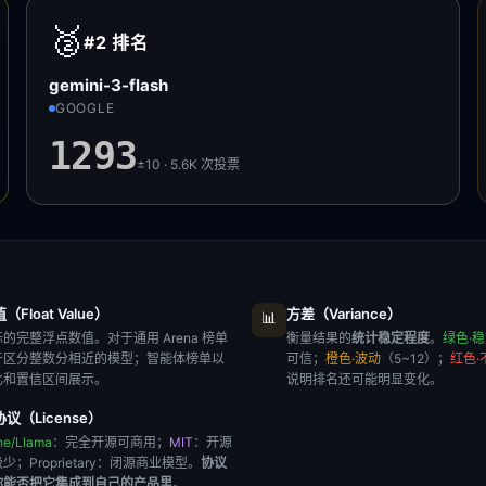
🥈
#2
排名
gemini-3-flash
GOOGLE
1293
±10 · 5.6K
次投票
Float Value）
方差（Variance）
📊
的完整浮点数值。对于通用 Arena 榜单
衡量结果的
统计稳定程度
。
绿色·
于区分整数分相近的模型；智能体榜单以
可信；
橙色·波动
（5~12）；
红色·
比和置信区间展示。
说明排名还可能明显变化。
议（License）
he/Llama
：完全开源可商用；
MIT
：开源
极少；
Proprietary
：闭源商业模型。
协议
你能否把它集成到自己的产品里
。