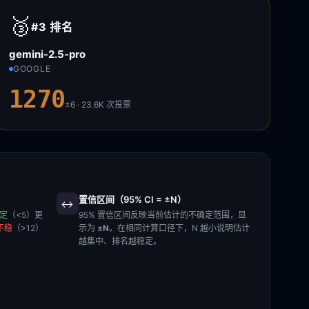
🥉
#3
排名
gemini-2.5-pro
GOOGLE
1270
±6 · 23.6K
次投票
置信区间（95% CI = ±N）
↔️
稳定
（<5）更
95% 置信区间反映当前估计的不确定范围，显
不稳
（>12）
示为
±N
。在相同计算口径下，N 越小说明估计
越集中、排名越稳定。