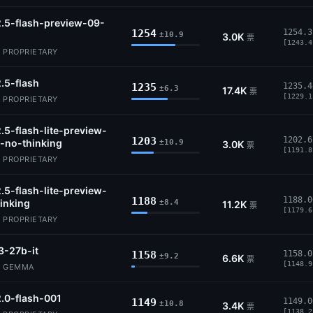
.5-flash-preview-09-
1254
1254.3
±10.9
3.0K
票
[1243.4
· PROPRIETARY
.5-flash
1235
1235.4
±6.3
17.4K
票
[1229.1
· PROPRIETARY
.5-flash-lite-preview-
1203
1202.6
-no-thinking
±10.9
3.0K
票
[1191.8
· PROPRIETARY
.5-flash-lite-preview-
1188
1188.0
inking
±8.4
11.2K
票
[1179.6
· PROPRIETARY
-27b-it
1158
1158.0
±9.2
6.6K
票
[1148.9
· GEMMA
.0-flash-001
1149
1149.0
±10.8
3.4K
票
[1138.2