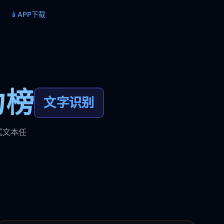
📱
APP下载
力榜
文字识别
式文本任
。