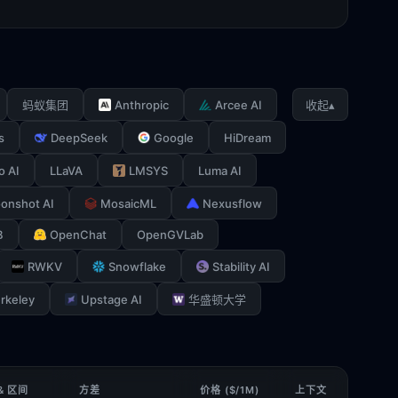
Anthropic
Arcee AI
▴
蚂蚁集团
收起
s
DeepSeek
Google
HiDream
o AI
LLaVA
LMSYS
Luma AI
onshot AI
MosaicML
Nexusflow
B
OpenChat
OpenGVLab
RWKV
Snowflake
Stability AI
rkeley
Upstage AI
华盛顿大学
& 区间
方差
价格 ($/1M)
上下文