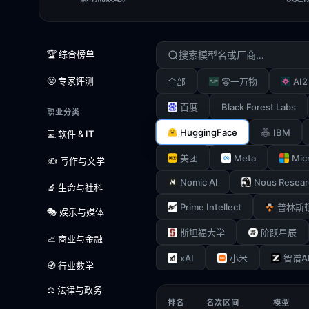
🏆 综合榜单
😤 专家评测
AI2
全部
零一万物
Black Forest Labs
百度
职业分类
HuggingFace
IBM
💻 软件 & IT
Meta
Mic
美团
✍️ 写作与文学
Nomic AI
Nous Resear
🔬 生命与社科
Prime Intellect
普林斯
🎭 娱乐与媒体
斯坦福大学
阶跃星辰
📈 商业与金融
xAI
小米
智谱A
🧭 行业数学
⚖️ 法律与政务
排名
名次区间
模型