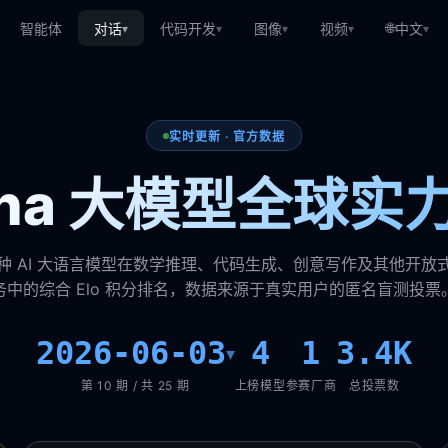
🌐
智能体
对话
代码开发
图像
视频
中文
▾
▾
▾
▾
▾
实时更新 · 官方数据
rena 大模型全球实
种 AI 大语言模型在数学推理、代码生成、创意写作及其他开放
务中的综合 Elo 积分排名，数据来源于真实用户的匿名盲测投票
2026-06-03
4
1
3.4K
▾
第 10 期 / 共 25 期
上榜模型
参赛厂商
总投票数