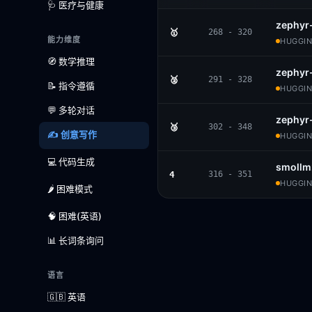
🩺 医疗与健康
zephyr
🥇
268 - 320
能力维度
HUGGIN
🧭 数学推理
zephyr
🥈
291 - 328
📝 指令遵循
HUGGIN
💬 多轮对话
zephyr
🥉
302 - 348
✍️ 创意写作
HUGGIN
💻 代码生成
smollm2
4
316 - 351
HUGGIN
🌶️ 困难模式
🧠 困难(英语)
📊 长词条询问
语言
🇬🇧 英语