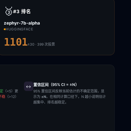
🥉
#3
排名
zephyr-7b-alpha
HUGGINGFACE
1101
±30 · 399
次投票
置信区间（95% CI = ±N）
↔️
稳定
（<5）更
95% 置信区间反映当前估计的不确定范围，显
不稳
（>12）
示为
±N
。在相同计算口径下，N 越小说明估计
越集中、排名越稳定。