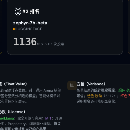
🥈
#2
排名
zephyr-7b-beta
HUGGINGFACE
1136
±16 · 2.0K
次投票
Float Value）
方差（Variance）
📊
的完整浮点数值。对于通用 Arena 榜单
衡量结果的
统计稳定程度
。
绿色·
于区分整数分相近的模型；智能体榜单以
可信；
橙色·波动
（5~12）；
红色·
比和置信区间展示。
说明排名还可能明显变化。
议（License）
he/Llama
：完全开源可商用；
MIT
：开源
极少；
Proprietary
：闭源商业模型。
协议
你能否把它集成到自己的产品里
。