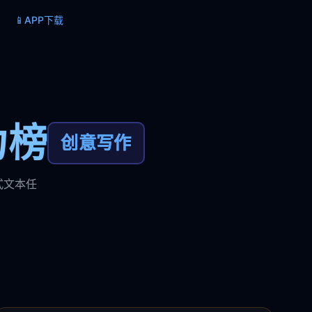
📱
APP下载
力榜
创意写作
式文本任
。