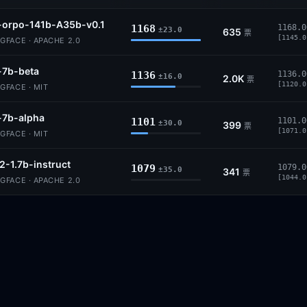
-orpo-141b-A35b-v0.1
1168
1168.0
±23.0
635
票
[1145.0
GFACE · APACHE 2.0
-7b-beta
1136
1136.0
±16.0
2.0K
票
[1120.0
GFACE · MIT
-7b-alpha
1101
1101.0
±30.0
399
票
[1071.0
GFACE · MIT
-1.7b-instruct
1079
1079.0
±35.0
341
票
[1044.0
GFACE · APACHE 2.0