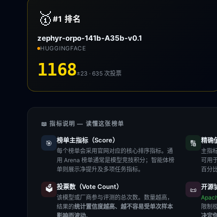
🥇
#1
排名
zephyr-orpo-141b-A35b-v0.1
HUGGINGFACE
1168
±23 · 635
次投票
📖 指标说明 — 读懂这张榜单
榜单主指标（Score）
精确值（
🎯
🔢
每个榜单会采用官网对应的核心排序指标。通
主指标
用 Arena 榜单通常是模型竞技积分；智能体榜
可用
单则展示净提升及多项任务指标。
百分
投票数（Vote Count）
开源协
🗳️
📜
该模型或厂商参与评测的总次数。数量越高，
Apac
结果的
统计置信度越高、越不容易受单次样本
限制
影响而波动
。
决定