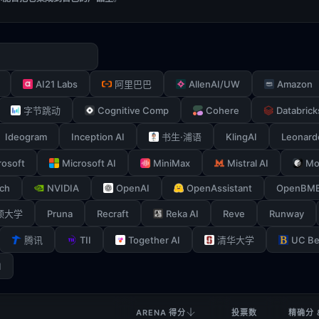
AI21 Labs
AllenAI/UW
Amazon
阿里巴巴
Cognitive Comp
Cohere
Databrick
字节跳动
Ideogram
Inception AI
KlingAI
Leonard
书生·浦语
rosoft
Microsoft AI
MiniMax
Mistral AI
Mo
ch
NVIDIA
OpenAI
OpenAssistant
OpenBM
Pruna
Recraft
Reka AI
Reve
Runway
顿大学
TII
Together AI
UC Be
腾讯
清华大学
I
ARENA 得分
投票数
精确分 