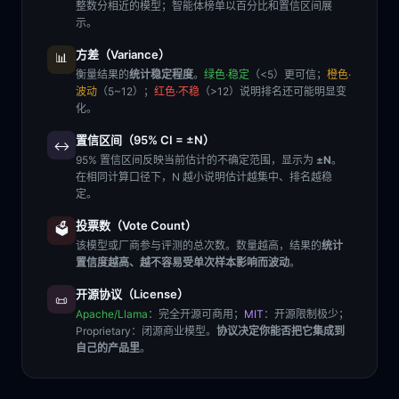
整数分相近的模型；智能体榜单以百分比和置信区间展
示。
方差（Variance）
📊
衡量结果的
统计稳定程度
。
绿色·稳定
（<5）更可信；
橙色·
波动
（5~12）；
红色·不稳
（>12）说明排名还可能明显变
化。
置信区间（95% CI = ±N）
↔️
95% 置信区间反映当前估计的不确定范围，显示为
±N
。
在相同计算口径下，N 越小说明估计越集中、排名越稳
定。
投票数（Vote Count）
🗳️
该模型或厂商参与评测的总次数。数量越高，结果的
统计
置信度越高、越不容易受单次样本影响而波动
。
开源协议（License）
📜
Apache/Llama
：完全开源可商用；
MIT
：开源限制极少；
Proprietary
：闭源商业模型。
协议决定你能否把它集成到
自己的产品里
。