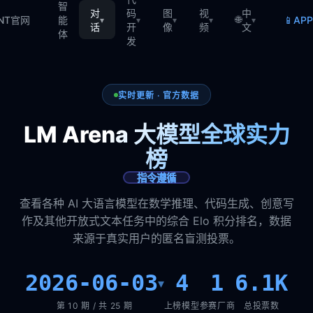
智
对
码
图
视
中
🌐
📱
TNT官网
能
AP
▾
▾
▾
▾
▾
话
开
像
频
文
体
发
实时更新 · 官方数据
LM Arena 大模型全球实力
榜
指令遵循
查看各种 AI 大语言模型在数学推理、代码生成、创意写
作及其他开放式文本任务中的综合 Elo 积分排名，数据
来源于真实用户的匿名盲测投票。
2026-06-03
4
1
6.1K
▾
第 10 期 / 共 25 期
上榜模型
参赛厂商
总投票数