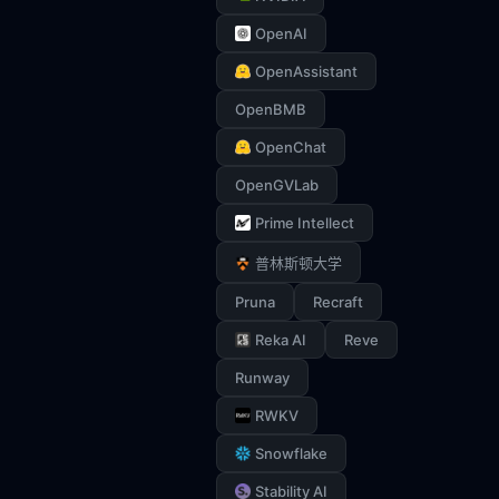
OpenAI
OpenAssistant
OpenBMB
OpenChat
OpenGVLab
Prime Intellect
普林斯顿大学
Pruna
Recraft
Reka AI
Reve
Runway
RWKV
Snowflake
Stability AI