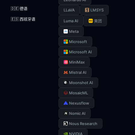
🇩🇪 德语
LLaVA
LMSYS
🇪🇸 西班牙语
Luma AI
美团
Meta
Microsoft
Microsoft AI
MiniMax
Mistral AI
Moonshot AI
MosaicML
Nexusflow
Nomic AI
Nous Research
NVIDIA