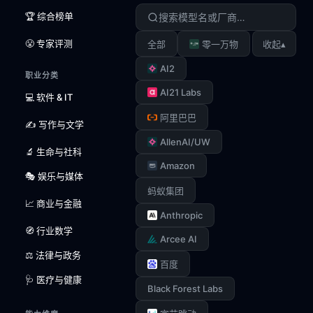
🏆 综合榜单
😤 专家评测
▴
全部
零一万物
收起
AI2
职业分类
AI21 Labs
💻 软件 & IT
阿里巴巴
✍️ 写作与文学
AllenAI/UW
🔬 生命与社科
Amazon
🎭 娱乐与媒体
蚂蚁集团
📈 商业与金融
Anthropic
🧭 行业数学
Arcee AI
⚖️ 法律与政务
百度
🩺 医疗与健康
Black Forest Labs