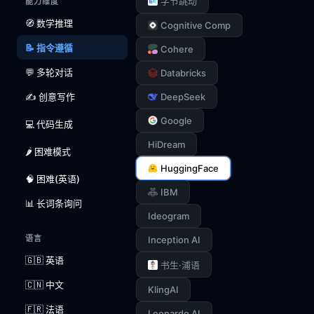
字节跳动
能力维度
🧭 数学推理
Cognitive Comp
📝 指令遵循
Cohere
💬 多轮对话
Databricks
✍️ 创意写作
DeepSeek
Google
💻 代码生成
HiDream
🌶️ 困难模式
HuggingFace
🧠 困难(英语)
IBM
📊 长词条询问
Ideogram
语言
Inception AI
🇬🇧 英语
书生·浦语
🇨🇳 中文
KlingAI
🇫🇷 法语
Leonardo AI