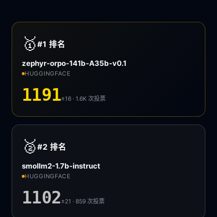
🥇
#1
排名
zephyr-orpo-141b-A35b-v0.1
HUGGINGFACE
1191
±16 · 1.6K
次投票
🥈
#2
排名
smollm2-1.7b-instruct
HUGGINGFACE
1102
±21 · 859
次投票