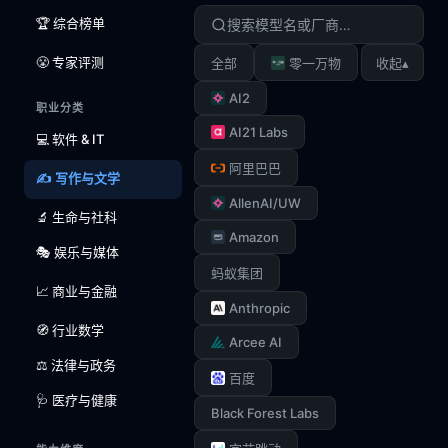
🏆 综合榜单
😤 专家评测
▴
全部
零一万物
收起
AI2
职业分类
AI21 Labs
💻 软件 & IT
阿里巴巴
✍️ 写作与文学
AllenAI/UW
🔬 生命与社科
Amazon
🎭 娱乐与媒体
蚂蚁集团
📈 商业与金融
Anthropic
🧭 行业数学
Arcee AI
⚖️ 法律与政务
百度
🩺 医疗与健康
Black Forest Labs