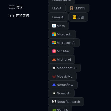
🇩🇪 德语
LLaVA
LMSYS
🇪🇸 西班牙语
Luma AI
美团
Meta
Microsoft
Microsoft AI
MiniMax
Mistral AI
Moonshot AI
MosaicML
Nexusflow
Nomic AI
Nous Research
NVIDIA