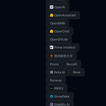
OpenAI
OpenAssistant
OpenBMB
OpenChat
OpenGVLab
Prime Intellect
普林斯顿大学
Pruna
Recraft
Reka AI
Reve
Runway
RWKV
Snowflake
Stability AI