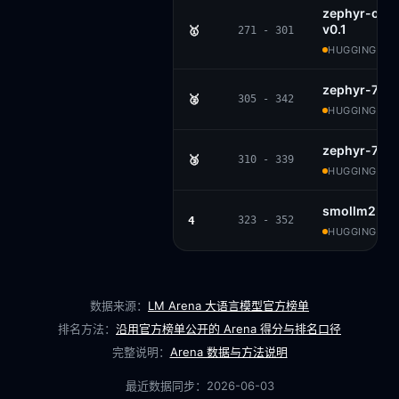
zephyr-orp
v0.1
🥇
271 - 301
HUGGINGFACE
zephyr-7b-a
🥈
305 - 342
HUGGINGFACE
zephyr-7b-b
🥉
310 - 339
HUGGINGFACE
smollm2-1.7
4
323 - 352
HUGGINGFACE
数据来源：
LM Arena 大语言模型官方榜单
排名方法：
沿用官方榜单公开的 Arena 得分与排名口径
完整说明：
Arena 数据与方法说明
最近数据同步：
2026-06-03