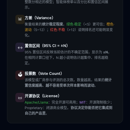
整数分相近的模型；智能体榜单以百分比和置信区间展
示。
方差（Variance）
📊
衡量结果的
统计稳定程度
。
绿色·稳定
（<5）更可信；
橙色·
波动
（5~12）；
红色·不稳
（>12）说明排名还可能明显变
化。
置信区间（95% CI = ±N）
↔️
95% 置信区间反映当前估计的不确定范围，显示为
±N
。
在相同计算口径下，N 越小说明估计越集中、排名越稳
定。
投票数（Vote Count）
🗳️
该模型或厂商参与评测的总次数。数量越高，结果的
统计
置信度越高、越不容易受单次样本影响而波动
。
开源协议（License）
📜
Apache/Llama
：完全开源可商用；
MIT
：开源限制极少；
Proprietary
：闭源商业模型。
协议决定你能否把它集成到
自己的产品里
。