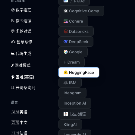
字节跳动
能力维度
🧭 数学推理
Cognitive Comp
📝 指令遵循
Cohere
💬 多轮对话
Databricks
✍️ 创意写作
DeepSeek
Google
💻 代码生成
HiDream
🌶️ 困难模式
HuggingFace
🧠 困难(英语)
IBM
📊 长词条询问
Ideogram
语言
Inception AI
🇬🇧 英语
书生·浦语
🇨🇳 中文
KlingAI
🇫🇷 法语
Leonardo AI