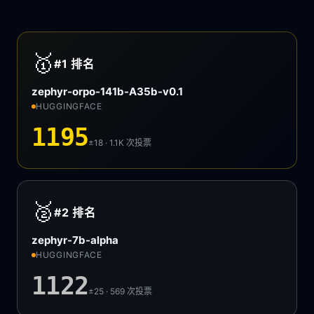
🥇
#1
排名
zephyr-orpo-141b-A35b-v0.1
HUGGINGFACE
1195
±18 · 1.1K
次投票
🥈
#2
排名
zephyr-7b-alpha
HUGGINGFACE
1122
±25 · 569
次投票