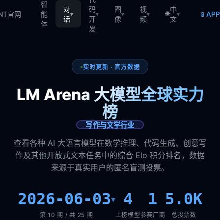
智
对
码
图
视
中
🌐
📱
TNT官网
能
AP
▾
▾
▾
▾
▾
话
开
像
频
文
体
发
实时更新 · 官方数据
LM Arena 大模型全球实力
榜
写作与文学行业
查看各种 AI 大语言模型在数学推理、代码生成、创意写
作及其他开放式文本任务中的综合 Elo 积分排名，数据
来源于真实用户的匿名盲测投票。
2026-06-03
4
1
5.0K
▾
第 10 期 / 共 25 期
上榜模型
参赛厂商
总投票数