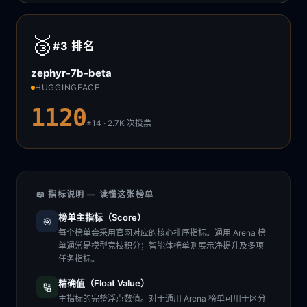
🥉
#3
排名
zephyr-7b-beta
HUGGINGFACE
1120
±14 · 2.7K
次投票
📖 指标说明 — 读懂这张榜单
榜单主指标（Score）
🎯
每个榜单会采用官网对应的核心排序指标。通用 Arena 榜
单通常是模型竞技积分；智能体榜单则展示净提升及多项
任务指标。
精确值（Float Value）
🔢
主指标的完整浮点数值。对于通用 Arena 榜单可用于区分