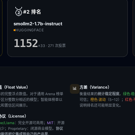
🥈
#2
排名
smollm2-1.7b-instruct
HUGGINGFACE
1152
±33 · 271
次投票
Float Value）
方差（Variance）
📊
的完整浮点数值。对于通用 Arena 榜单
衡量结果的
统计稳定程度
。
绿色·
于区分整数分相近的模型；智能体榜单以
可信；
橙色·波动
（5~12）；
红色·
比和置信区间展示。
说明排名还可能明显变化。
议（License）
he/Llama
：完全开源可商用；
MIT
：开源
极少；
Proprietary
：闭源商业模型。
协议
你能否把它集成到自己的产品里
。