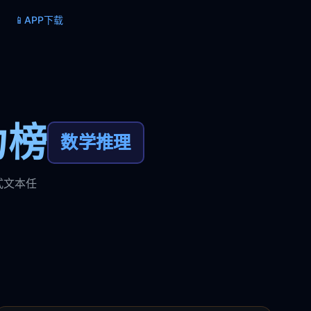
📱
APP下载
力榜
数学推理
式文本任
。