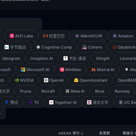
AI21 Labs
AllenAI/UW
Amazon
阿里巴巴
Cognitive Comp
Cohere
Databrick
字节跳动
Ideogram
Inception AI
KlingAI
Leonard
书生·浦语
rosoft
Microsoft AI
MiniMax
Mistral AI
Mo
ch
NVIDIA
OpenAI
OpenAssistant
OpenBM
Pruna
Recraft
Reka AI
Reve
Runway
顿大学
TII
Together AI
UC Be
腾讯
清华大学
I
ARENA 得分
投票数
精确分 