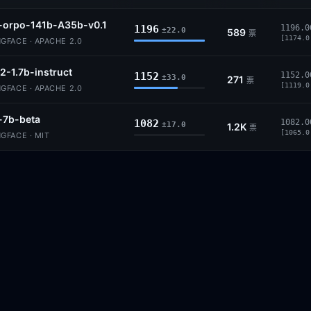
-orpo-141b-A35b-v0.1
1196
1196.0
±22.0
589
票
[1174.0
GFACE · APACHE 2.0
2-1.7b-instruct
1152
1152.0
±33.0
271
票
[1119.0
GFACE · APACHE 2.0
-7b-beta
1082
1082.0
±17.0
1.2K
票
[1065.0
GFACE · MIT