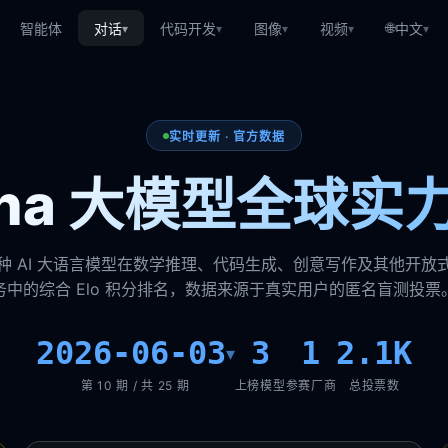
🌐
智能体
对话
代码开发
图像
视频
中文
▾
▾
▾
▾
▾
实时更新 · 官方数据
rena 大模型全球实
种 AI 大语言模型在数学推理、代码生成、创意写作及其他开放
务中的综合 Elo 积分排名，数据来源于真实用户的匿名盲测投票
2026-06-03
3
1
2.1K
▾
第 10 期 / 共 25 期
上榜模型
参赛厂商
总投票数