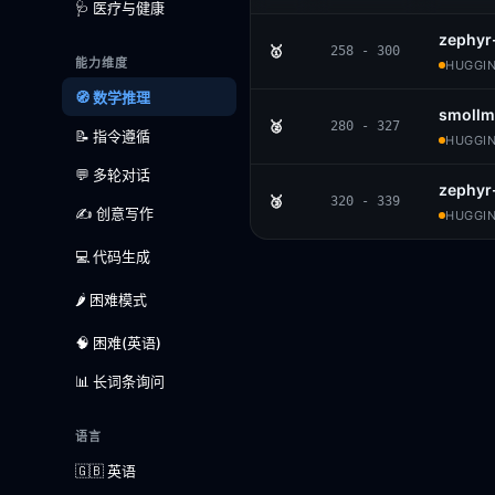
🩺 医疗与健康
zephyr
🥇
258 - 300
能力维度
HUGGIN
🧭 数学推理
smollm
🥈
280 - 327
📝 指令遵循
HUGGIN
💬 多轮对话
zephyr
🥉
320 - 339
✍️ 创意写作
HUGGIN
💻 代码生成
🌶️ 困难模式
🧠 困难(英语)
📊 长词条询问
语言
🇬🇧 英语