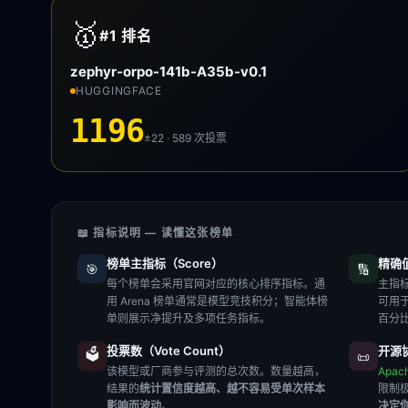
🥇
#1
排名
zephyr-orpo-141b-A35b-v0.1
HUGGINGFACE
1196
±22 · 589
次投票
📖 指标说明 — 读懂这张榜单
榜单主指标（Score）
精确值（
🎯
🔢
每个榜单会采用官网对应的核心排序指标。通
主指标
用 Arena 榜单通常是模型竞技积分；智能体榜
可用
单则展示净提升及多项任务指标。
百分
投票数（Vote Count）
开源协
🗳️
📜
该模型或厂商参与评测的总次数。数量越高，
Apac
结果的
统计置信度越高、越不容易受单次样本
限制
影响而波动
。
决定