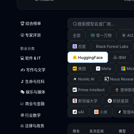
🏆 综合榜单
😤 专家评测
AI2
全部
零一万物
Black Forest Labs
百度
职业分类
HuggingFace
IBM
💻 软件 & IT
Meta
Mic
美团
✍️ 写作与文学
Nomic AI
Nous Resear
🔬 生命与社科
Prime Intellect
普林斯
🎭 娱乐与媒体
斯坦福大学
阶跃星辰
📈 商业与金融
xAI
小米
智谱A
🧭 行业数学
⚖️ 法律与政务
排名
名次区间
模型