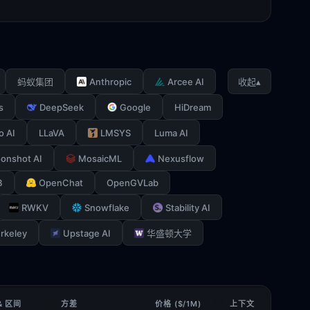
Anthropic
Arcee AI
▴
蚂蚁集团
收起
s
DeepSeek
Google
HiDream
o AI
LLaVA
LMSYS
Luma AI
onshot AI
MosaicML
Nexusflow
B
OpenChat
OpenGVLab
RWKV
Snowflake
Stability AI
rkeley
Upstage AI
华盛顿大学
& 区间
方差
价格 ($/1M)
上下文