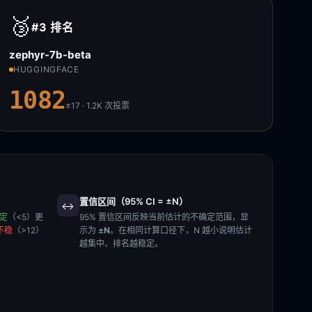
🥉
#3
排名
zephyr-7b-beta
HUGGINGFACE
1082
±17 · 1.2K
次投票
置信区间（95% CI = ±N）
↔️
稳定
（<5）更
95% 置信区间反映当前估计的不确定范围，显
不稳
（>12）
示为
±N
。在相同计算口径下，N 越小说明估计
越集中、排名越稳定。