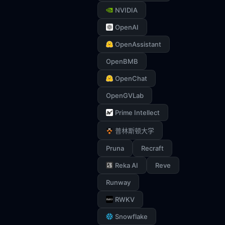
NVIDIA
OpenAI
OpenAssistant
OpenBMB
OpenChat
OpenGVLab
Prime Intellect
普林斯顿大学
Pruna
Recraft
Reka AI
Reve
Runway
RWKV
Snowflake