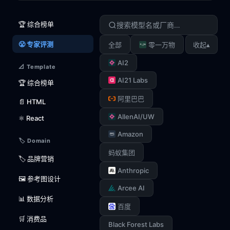
🏆 综合榜单
😤 专家评测
▴
全部
零一万物
收起
AI2
📐 Template
AI21 Labs
🏆 综合榜单
阿里巴巴
📄 HTML
AllenAI/UW
⚛️ React
Amazon
🏷️ Domain
蚂蚁集团
🏷️ 品牌营销
Anthropic
🖼️ 参考图设计
Arcee AI
📊 数据分析
百度
🛒 消费品
Black Forest Labs