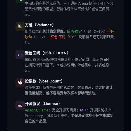
主指标的完整浮点数值。对于通用 Arena 榜单可用于区分
整数分相近的模型；智能体榜单以百分比和置信区间展
示。
方差（Variance）
📊
衡量结果的
统计稳定程度
。
绿色·稳定
（<5）更可信；
橙色·
波动
（5~12）；
红色·不稳
（>12）说明排名还可能明显变
化。
置信区间（95% CI = ±N）
↔️
95% 置信区间反映当前估计的不确定范围，显示为
±N
。
在相同计算口径下，N 越小说明估计越集中、排名越稳
定。
投票数（Vote Count）
🗳️
该模型或厂商参与评测的总次数。数量越高，结果的
统计
置信度越高、越不容易受单次样本影响而波动
。
开源协议（License）
📜
Apache/Llama
：完全开源可商用；
MIT
：开源限制极少；
Proprietary
：闭源商业模型。
协议决定你能否把它集成到
自己的产品里
。