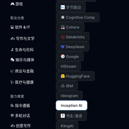
🎮 游戏
字节跳动
Cognitive Comp
职业分类
💻 软件 & IT
Cohere
Databricks
✍️ 写作与文学
DeepSeek
🔬 生命与社科
Google
🎭 娱乐与媒体
HiDream
📈 商业与金融
HuggingFace
🩺 医疗与健康
IBM
Ideogram
能力维度
📝 指令遵循
Inception AI
💬 多轮对话
书生·浦语
✍️ 创意写作
KlingAI