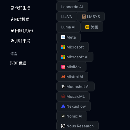
Leonardo AI
💻 代码生成
LLaVA
LMSYS
🌶️ 困难模式
Luma AI
美团
🧠 困难(英语)
Meta
🚫 排除平局
Microsoft
语言
Microsoft AI
🇷🇺 俄语
MiniMax
Mistral AI
Moonshot AI
MosaicML
Nexusflow
Nomic AI
Nous Research