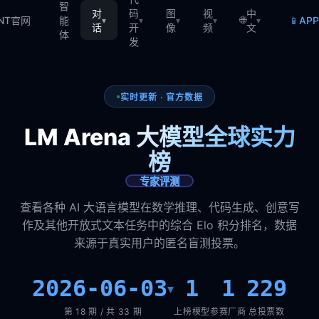
智
对
码
图
视
中
🌐
📱
TNT官网
能
AP
▾
▾
▾
▾
▾
话
开
像
频
文
体
发
实时更新 · 官方数据
LM Arena 大模型全球实力
榜
专家评测
查看各种 AI 大语言模型在数学推理、代码生成、创意写
作及其他开放式文本任务中的综合 Elo 积分排名，数据
来源于真实用户的匿名盲测投票。
2026-06-03
1
1
229
▾
第 18 期 / 共 33 期
上榜模型
参赛厂商
总投票数