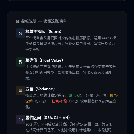
📖 指标说明 — 读懂这张榜单
榜单主指标（Score）
🎯
每个榜单会采用官网对应的核心排序指标。通用 Arena 榜
单通常是模型竞技积分；智能体榜单则展示净提升及多项
任务指标。
精确值（Float Value）
🔢
主指标的完整浮点数值。对于通用 Arena 榜单可用于区分
整数分相近的模型；智能体榜单以百分比和置信区间展
示。
方差（Variance）
📊
衡量结果的
统计稳定程度
。
绿色·稳定
（<5）更可信；
橙色·
波动
（5~12）；
红色·不稳
（>12）说明排名还可能明显变
化。
置信区间（95% CI = ±N）
↔️
95% 置信区间反映当前估计的不确定范围，显示为
±N
。
在相同计算口径下，N 越小说明估计越集中、排名越稳