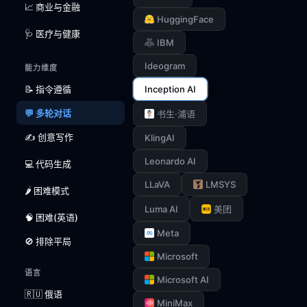
📈 商业与金融
HuggingFace
🩺 医疗与健康
IBM
Ideogram
能力维度
📝 指令遵循
Inception AI
💬 多轮对话
书生·浦语
✍️ 创意写作
KlingAI
Leonardo AI
💻 代码生成
LLaVA
LMSYS
🌶️ 困难模式
Luma AI
美团
🧠 困难(英语)
Meta
🚫 排除平局
Microsoft
语言
Microsoft AI
🇷🇺 俄语
MiniMax