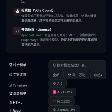
定。
投票数（Vote Count）
🗳️
该模型或厂商参与评测的总次数。数量越高，结果的
统计
置信度越高、越不容易受单次样本影响而波动
。
开源协议（License）
📜
Apache/Llama
：完全开源可商用；
MIT
：开源限制极少；
Proprietary
：闭源商业模型。
协议决定你能否把它集成到
自己的产品里
。
🏆 综合榜单
😤 专家评测
▴
全部
零一万物
收起
AI2
📐 Template
AI21 Labs
🏆 综合榜单
阿里巴巴
📄 HTML
AllenAI/UW
⚛️ React