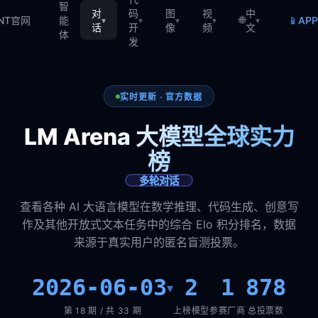
智
对
码
图
视
中
🌐
📱
TNT官网
能
AP
▾
▾
▾
▾
▾
话
开
像
频
文
体
发
实时更新 · 官方数据
LM Arena 大模型全球实力
榜
多轮对话
查看各种 AI 大语言模型在数学推理、代码生成、创意写
作及其他开放式文本任务中的综合 Elo 积分排名，数据
来源于真实用户的匿名盲测投票。
2026-06-03
2
1
878
▾
第 18 期 / 共 33 期
上榜模型
参赛厂商
总投票数