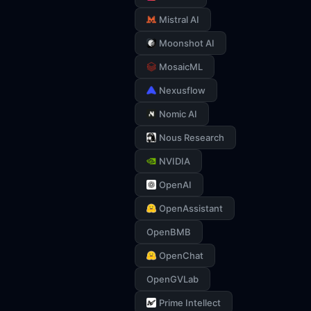
Mistral AI
Moonshot AI
MosaicML
Nexusflow
Nomic AI
Nous Research
NVIDIA
OpenAI
OpenAssistant
OpenBMB
OpenChat
OpenGVLab
Prime Intellect