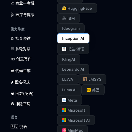
📈 商业与金融
HuggingFace
🩺 医疗与健康
IBM
Ideogram
能力维度
📝 指令遵循
Inception AI
💬 多轮对话
书生·浦语
✍️ 创意写作
KlingAI
Leonardo AI
💻 代码生成
LLaVA
LMSYS
🌶️ 困难模式
Luma AI
美团
🧠 困难(英语)
Meta
🚫 排除平局
Microsoft
语言
Microsoft AI
🇷🇺 俄语
MiniMax