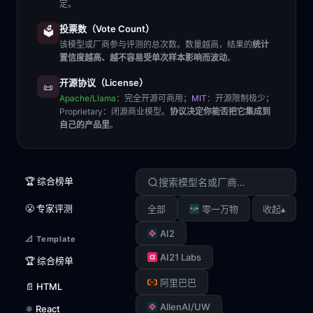
定。
投票数（Vote Count）
🗳️
该模型或厂商参与评测的总次数。数量越高，结果的
统计
置信度越高、越不容易受单次样本影响而波动
。
开源协议（License）
📜
Apache/Llama
：完全开源可商用；
MIT
：开源限制极少；
Proprietary
：闭源商业模型。
协议决定你能否把它集成到
自己的产品里
。
🏆 综合榜单
😤 专家评测
▴
全部
零一万物
收起
AI2
📐 Template
AI21 Labs
🏆 综合榜单
阿里巴巴
📄 HTML
AllenAI/UW
⚛️ React