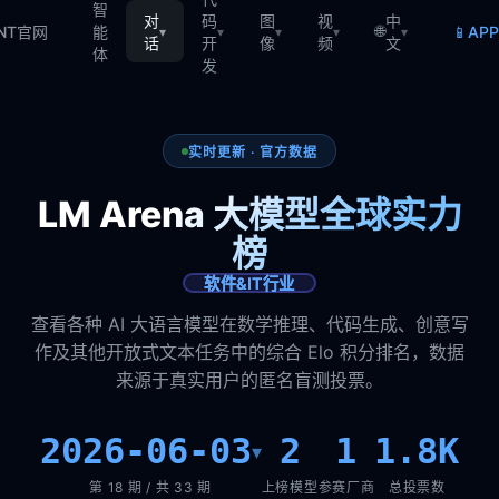
智
对
码
图
视
中
🌐
📱
TNT官网
能
AP
▾
▾
▾
▾
▾
话
开
像
频
文
体
发
实时更新 · 官方数据
LM Arena 大模型全球实力
榜
软件&IT行业
查看各种 AI 大语言模型在数学推理、代码生成、创意写
作及其他开放式文本任务中的综合 Elo 积分排名，数据
来源于真实用户的匿名盲测投票。
2026-06-03
2
1
1.8K
▾
第 18 期 / 共 33 期
上榜模型
参赛厂商
总投票数