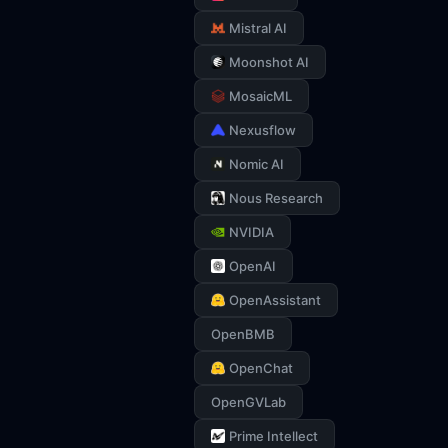
Mistral AI
Moonshot AI
MosaicML
Nexusflow
Nomic AI
Nous Research
NVIDIA
OpenAI
OpenAssistant
OpenBMB
OpenChat
OpenGVLab
Prime Intellect