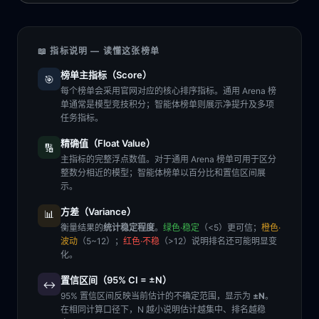
📖 指标说明 — 读懂这张榜单
榜单主指标（Score）
🎯
每个榜单会采用官网对应的核心排序指标。通用 Arena 榜
单通常是模型竞技积分；智能体榜单则展示净提升及多项
任务指标。
精确值（Float Value）
🔢
主指标的完整浮点数值。对于通用 Arena 榜单可用于区分
整数分相近的模型；智能体榜单以百分比和置信区间展
示。
方差（Variance）
📊
衡量结果的
统计稳定程度
。
绿色·稳定
（<5）更可信；
橙色·
波动
（5~12）；
红色·不稳
（>12）说明排名还可能明显变
化。
置信区间（95% CI = ±N）
↔️
95% 置信区间反映当前估计的不确定范围，显示为
±N
。
在相同计算口径下，N 越小说明估计越集中、排名越稳