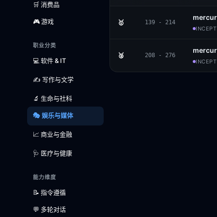
🛒 消费品
mercur
🎮 游戏
🥇
139 - 214
INCEPT
职业分类
mercur
🥈
208 - 276
💻 软件 & IT
INCEPT
✍️ 写作与文学
🔬 生命与社科
🎭 娱乐与媒体
📈 商业与金融
🩺 医疗与健康
能力维度
📝 指令遵循
💬 多轮对话