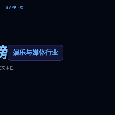
📱
APP下载
榜
娱乐与媒体行业
式文本任
。