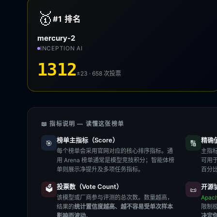
🥇
#1
排名
mercury-2
INCEPTION AI
1312
±23 · 658
次投票
📖 指标说明 — 读懂这张榜单
榜单主指标（Score）
精确值（
🎯
🔢
每个榜单会采用官网对应的核心排序指标。通
主指标
用 Arena 榜单通常是模型竞技积分；智能体榜
可用
单则展示净提升及多项任务指标。
百分
投票数（Vote Count）
开源协
🗳️
📜
该模型或厂商参与评测的总次数。数量越高，
Apac
结果的
统计置信度越高、越不容易受单次样本
限制
影响而波动
。
决定