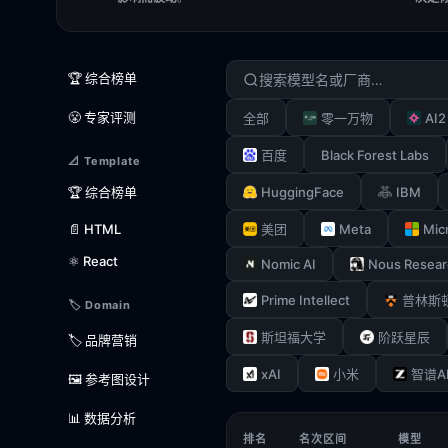
🏆 综合榜单
😤 专家评测
AI2
全部
零一万物
Black Forest Labs
百度
📐 Template
HuggingFace
IBM
🏆 综合榜单
Meta
Mic
📄 HTML
美团
⚛️ React
Nomic AI
Nous Resear
Prime Intellect
普林斯
🏷️ Domain
斯坦福大学
阶跃星辰
🏷️ 品牌营销
xAI
小米
智谱A
🖼️ 参考图设计
📊 数据分析
排名
名次区间
模型