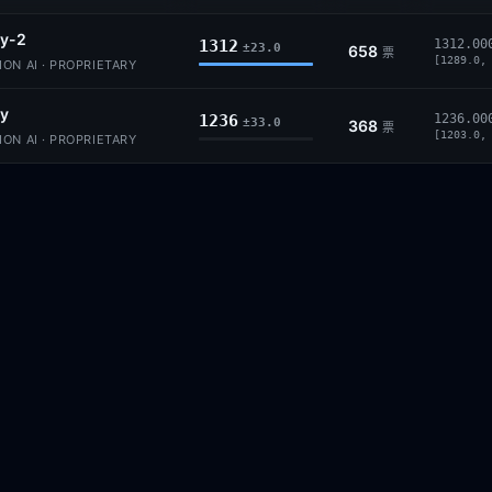
y-2
1312
1312.00
±23.0
658
票
[1289.0,
ION AI · PROPRIETARY
y
1236
1236.00
±33.0
368
票
[1203.0,
ION AI · PROPRIETARY