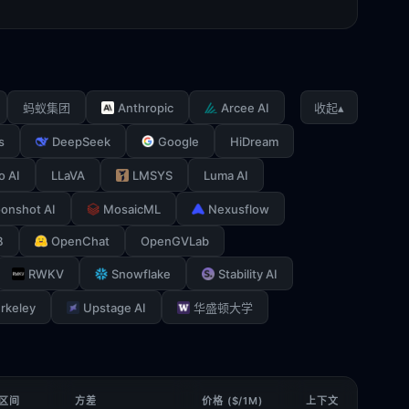
Anthropic
Arcee AI
▴
蚂蚁集团
收起
s
DeepSeek
Google
HiDream
o AI
LLaVA
LMSYS
Luma AI
onshot AI
MosaicML
Nexusflow
B
OpenChat
OpenGVLab
RWKV
Snowflake
Stability AI
rkeley
Upstage AI
华盛顿大学
 区间
方差
价格 ($/1M)
上下文