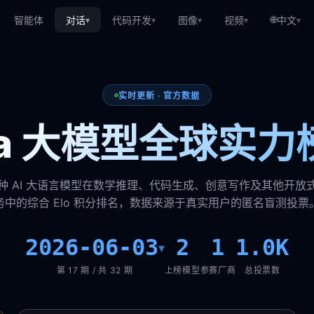
🌐
智能体
对话
代码开发
图像
视频
中文
▾
▾
▾
▾
▾
实时更新 · 官方数据
ena 大模型全球实力
种 AI 大语言模型在数学推理、代码生成、创意写作及其他开放
务中的综合 Elo 积分排名，数据来源于真实用户的匿名盲测投票
2026-06-03
2
1
1.0K
▾
第 17 期 / 共 32 期
上榜模型
参赛厂商
总投票数