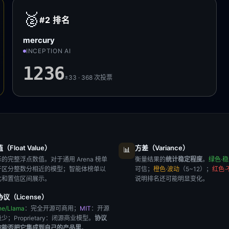
🥈
#2
排名
mercury
INCEPTION AI
1236
±33 · 368
次投票
Float Value）
方差（Variance）
📊
的完整浮点数值。对于通用 Arena 榜单
衡量结果的
统计稳定程度
。
绿色·
于区分整数分相近的模型；智能体榜单以
可信；
橙色·波动
（5~12）；
红色·
比和置信区间展示。
说明排名还可能明显变化。
议（License）
he/Llama
：完全开源可商用；
MIT
：开源
极少；
Proprietary
：闭源商业模型。
协议
你能否把它集成到自己的产品里
。