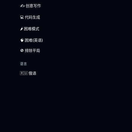
✍️ 创意写作
💻 代码生成
🌶️ 困难模式
🧠 困难(英语)
🚫 排除平局
语言
🇷🇺 俄语