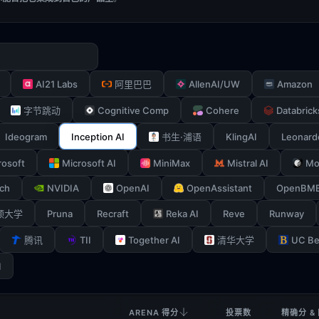
AI21 Labs
AllenAI/UW
Amazon
阿里巴巴
Cognitive Comp
Cohere
Databrick
字节跳动
Ideogram
Inception AI
KlingAI
Leonard
书生·浦语
rosoft
Microsoft AI
MiniMax
Mistral AI
Mo
ch
NVIDIA
OpenAI
OpenAssistant
OpenBM
Pruna
Recraft
Reka AI
Reve
Runway
顿大学
TII
Together AI
UC Be
腾讯
清华大学
I
ARENA 得分
投票数
精确分 &