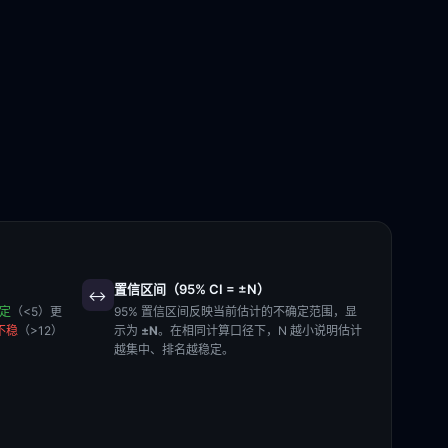
置信区间（95% CI = ±N）
↔️
稳定
（<5）更
95% 置信区间反映当前估计的不确定范围，显
不稳
（>12）
示为
±N
。在相同计算口径下，N 越小说明估计
越集中、排名越稳定。