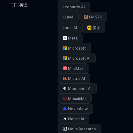
🇩🇪 德语
Leonardo AI
LLaVA
LMSYS
Luma AI
美团
Meta
Microsoft
Microsoft AI
MiniMax
Mistral AI
Moonshot AI
MosaicML
Nexusflow
Nomic AI
Nous Research