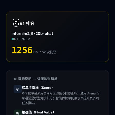
🥇
#1
排名
internlm2_5-20b-chat
INTERNLM
1256
±15 · 1.5K
次投票
📖 指标说明 — 读懂这张榜单
榜单主指标（Score）
🎯
每个榜单会采用官网对应的核心排序指标。通用 Arena 榜
单通常是模型竞技积分；智能体榜单则展示净提升及多项
任务指标。
精确值（Float Value）
🔢