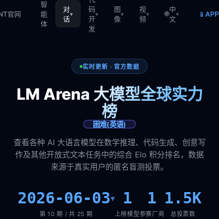
智
对
码
图
视
中
🌐
📱
TNT官网
能
AP
▾
▾
▾
▾
▾
话
开
像
频
文
体
发
实时更新 · 官方数据
LM Arena 大模型全球实力
榜
困难(英语)
查看各种 AI 大语言模型在数学推理、代码生成、创意写
作及其他开放式文本任务中的综合 Elo 积分排名，数据
来源于真实用户的匿名盲测投票。
2026-06-03
1
1
1.5K
▾
第 10 期 / 共 25 期
上榜模型
参赛厂商
总投票数