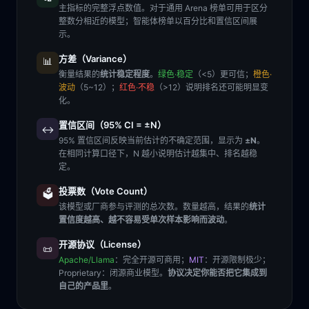
主指标的完整浮点数值。对于通用 Arena 榜单可用于区分
整数分相近的模型；智能体榜单以百分比和置信区间展
示。
方差（Variance）
📊
衡量结果的
统计稳定程度
。
绿色·稳定
（<5）更可信；
橙色·
波动
（5~12）；
红色·不稳
（>12）说明排名还可能明显变
化。
置信区间（95% CI = ±N）
↔️
95% 置信区间反映当前估计的不确定范围，显示为
±N
。
在相同计算口径下，N 越小说明估计越集中、排名越稳
定。
投票数（Vote Count）
🗳️
该模型或厂商参与评测的总次数。数量越高，结果的
统计
置信度越高、越不容易受单次样本影响而波动
。
开源协议（License）
📜
Apache/Llama
：完全开源可商用；
MIT
：开源限制极少；
Proprietary
：闭源商业模型。
协议决定你能否把它集成到
自己的产品里
。