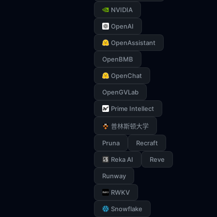
NVIDIA
OpenAI
OpenAssistant
OpenBMB
OpenChat
OpenGVLab
Prime Intellect
普林斯顿大学
Pruna
Recraft
Reka AI
Reve
Runway
RWKV
Snowflake