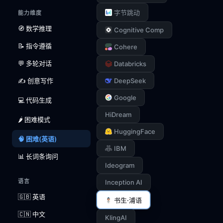
字节跳动
能力维度
🧭 数学推理
Cognitive Comp
📝 指令遵循
Cohere
💬 多轮对话
Databricks
✍️ 创意写作
DeepSeek
Google
💻 代码生成
HiDream
🌶️ 困难模式
HuggingFace
🧠 困难(英语)
IBM
📊 长词条询问
Ideogram
语言
Inception AI
🇬🇧 英语
书生·浦语
🇨🇳 中文
KlingAI