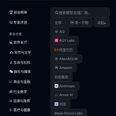
🏆 综合榜单
😤 专家评测
▴
全部
零一万物
收起
AI2
职业分类
AI21 Labs
💻 软件 & IT
阿里巴巴
✍️ 写作与文学
AllenAI/UW
🔬 生命与社科
Amazon
🎭 娱乐与媒体
蚂蚁集团
📈 商业与金融
Anthropic
🧭 行业数学
Arcee AI
⚖️ 法律与政务
百度
🩺 医疗与健康
Black Forest Labs