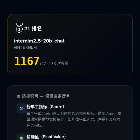
🥇
#1
排名
internlm2_5-20b-chat
INTERNLM
1167
±17 · 1.3K
次投票
📖 指标说明 — 读懂这张榜单
榜单主指标（Score）
🎯
每个榜单会采用官网对应的核心排序指标。通用 Arena 榜
单通常是模型竞技积分；智能体榜单则展示净提升及多项
任务指标。
精确值（Float Value）
🔢