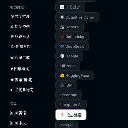
字节跳动
能力维度
🧭 数学推理
Cognitive Comp
📝 指令遵循
Cohere
💬 多轮对话
Databricks
✍️ 创意写作
DeepSeek
Google
💻 代码生成
HiDream
🌶️ 困难模式
HuggingFace
🧠 困难(英语)
IBM
📊 长词条询问
Ideogram
语言
Inception AI
🇬🇧 英语
书生·浦语
🇨🇳 中文
KlingAI