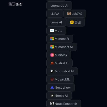
🇩🇪 德语
Leonardo AI
LLaVA
LMSYS
Luma AI
美团
Meta
Microsoft
Microsoft AI
MiniMax
Mistral AI
Moonshot AI
MosaicML
Nexusflow
Nomic AI
Nous Research