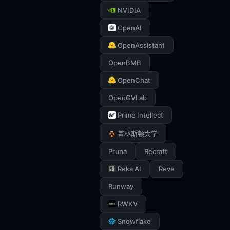
NVIDIA
OpenAI
OpenAssistant
OpenBMB
OpenChat
OpenGVLab
Prime Intellect
普林斯顿大学
Pruna
Recraft
Reka AI
Reve
Runway
RWKV
Snowflake