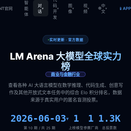
智
对
码
图
视
中
🌐
📱
TNT官网
能
AP
▾
▾
▾
▾
▾
话
开
像
频
文
体
发
实时更新 · 官方数据
LM Arena 大模型全球实力
榜
商业与金融行业
查看各种 AI 大语言模型在数学推理、代码生成、创意写
作及其他开放式文本任务中的综合 Elo 积分排名，数据
来源于真实用户的匿名盲测投票。
2026-06-03
1
1
1.3K
▾
第 10 期 / 共 25 期
上榜模型
参赛厂商
总投票数