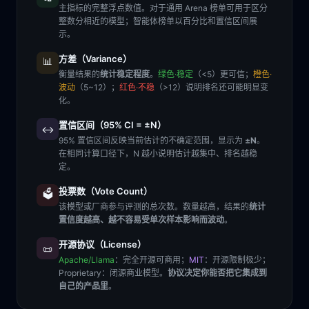
主指标的完整浮点数值。对于通用 Arena 榜单可用于区分
整数分相近的模型；智能体榜单以百分比和置信区间展
示。
方差（Variance）
📊
衡量结果的
统计稳定程度
。
绿色·稳定
（<5）更可信；
橙色·
波动
（5~12）；
红色·不稳
（>12）说明排名还可能明显变
化。
置信区间（95% CI = ±N）
↔️
95% 置信区间反映当前估计的不确定范围，显示为
±N
。
在相同计算口径下，N 越小说明估计越集中、排名越稳
定。
投票数（Vote Count）
🗳️
该模型或厂商参与评测的总次数。数量越高，结果的
统计
置信度越高、越不容易受单次样本影响而波动
。
开源协议（License）
📜
Apache/Llama
：完全开源可商用；
MIT
：开源限制极少；
Proprietary
：闭源商业模型。
协议决定你能否把它集成到
自己的产品里
。