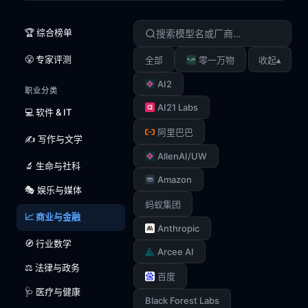
🏆 综合榜单
😤 专家评测
▴
全部
零一万物
收起
AI2
职业分类
AI21 Labs
💻 软件 & IT
阿里巴巴
✍️ 写作与文学
AllenAI/UW
🔬 生命与社科
Amazon
🎭 娱乐与媒体
蚂蚁集团
📈 商业与金融
Anthropic
🧭 行业数学
Arcee AI
⚖️ 法律与政务
百度
🩺 医疗与健康
Black Forest Labs