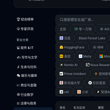
🏆 综合榜单
😤 专家评测
AI2
全部
零一万物
Black Forest Labs
百度
职业分类
HuggingFace
IBM
💻 软件 & IT
Meta
Mic
美团
✍️ 写作与文学
Nomic AI
Nous Resear
🔬 生命与社科
Prime Intellect
普林斯
🎭 娱乐与媒体
斯坦福大学
阶跃星辰
📈 商业与金融
xAI
小米
智谱A
🧭 行业数学
⚖️ 法律与政务
排名
名次区间
模型