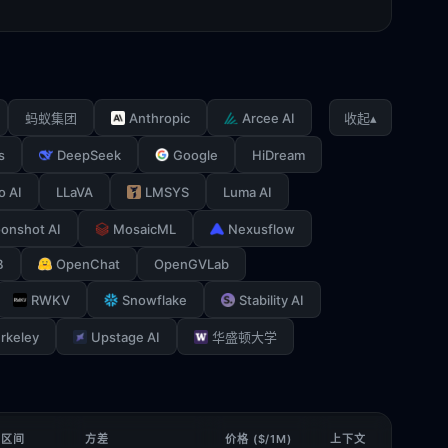
Anthropic
Arcee AI
▴
蚂蚁集团
收起
s
DeepSeek
Google
HiDream
o AI
LLaVA
LMSYS
Luma AI
onshot AI
MosaicML
Nexusflow
B
OpenChat
OpenGVLab
RWKV
Snowflake
Stability AI
rkeley
Upstage AI
华盛顿大学
 区间
方差
价格 ($/1M)
上下文