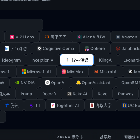
AI21 Labs
AllenAI/UW
Amazon
阿里巴巴
Cognitive Comp
Cohere
Databrick
字节跳动
Ideogram
Inception AI
KlingAI
Leonard
书生·浦语
rosoft
Microsoft AI
MiniMax
Mistral AI
Mo
ch
NVIDIA
OpenAI
OpenAssistant
OpenBM
Pruna
Recraft
Reka AI
Reve
Runway
顿大学
TII
Together AI
UC Be
腾讯
清华大学
I
ARENA 得分
投票数
精确分 &