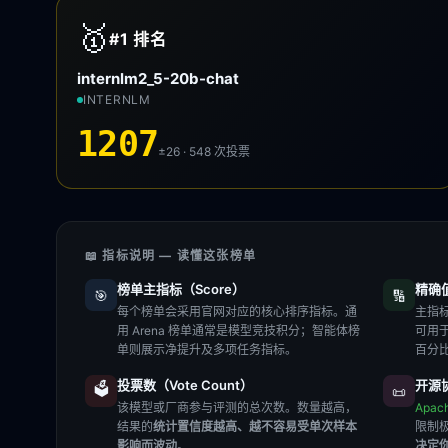
🥇
#1
排名
internlm2_5-20b-chat
INTERNLM
1207
±26 · 548
次投票
📖 指标说明 — 读懂这张榜单
榜单主指标（Score）
精确值（
🎯
🔢
每个榜单会采用官网对应的核心排序指标。通
主指标
用 Arena 榜单通常是模型竞技积分；智能体榜
可用
单则展示净提升及多项任务指标。
百分
投票数（Vote Count）
开源协
🗳️
📜
该模型或厂商参与评测的总次数。数量越高，
Apac
结果的
统计置信度越高、越不容易受单次样本
限制
影响而波动
。
决定