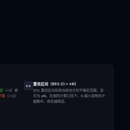
置信区间（95% CI = ±N）
↔️
稳定
（<5）更
95% 置信区间反映当前估计的不确定范围，显
不稳
（>12）
示为
±N
。在相同计算口径下，N 越小说明估计
越集中、排名越稳定。