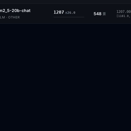
lm2_5-20b-chat
1207
1207.00
±26.0
548
票
[1181.0,
LM · OTHER