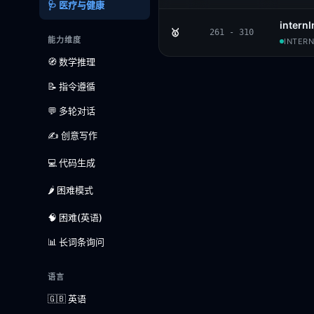
🩺 医疗与健康
intern
🥇
261 - 310
能力维度
INTERN
🧭 数学推理
📝 指令遵循
💬 多轮对话
✍️ 创意写作
💻 代码生成
🌶️ 困难模式
🧠 困难(英语)
📊 长词条询问
语言
🇬🇧 英语