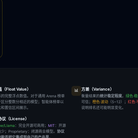
Float Value）
方差（Variance）
📊
的完整浮点数值。对于通用 Arena 榜单
衡量结果的
统计稳定程度
。
绿色·
于区分整数分相近的模型；智能体榜单以
可信；
橙色·波动
（5~12）；
红色·
比和置信区间展示。
说明排名还可能明显变化。
议（License）
he/Llama
：完全开源可商用；
MIT
：开源
极少；
Proprietary
：闭源商业模型。
协议
你能否把它集成到自己的产品里
。