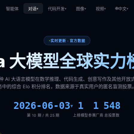
🌐
智能体
对话
代码开发
图像
视频
中文
▾
▾
▾
▾
▾
实时更新 · 官方数据
ena 大模型全球实力
种 AI 大语言模型在数学推理、代码生成、创意写作及其他开放
务中的综合 Elo 积分排名，数据来源于真实用户的匿名盲测投票
2026-06-03
1
1
548
▾
第 10 期 / 共 25 期
上榜模型
参赛厂商
总投票数