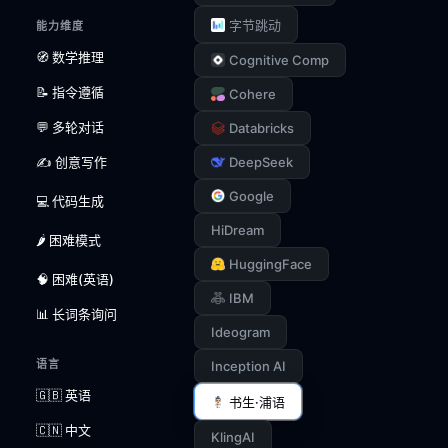
字节跳动
能力维度
🧭 数学推理
Cognitive Comp
📝 指令遵循
Cohere
💬 多轮对话
Databricks
✍️ 创意写作
DeepSeek
Google
💻 代码生成
HiDream
🌶️ 困难模式
HuggingFace
🧠 困难(英语)
IBM
📊 长词条询问
Ideogram
语言
Inception AI
🇬🇧 英语
书生·浦语
🇨🇳 中文
KlingAI