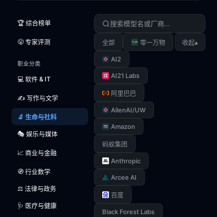
🏆 综合榜单
😤 专家评测
▴
全部
零一万物
收起
AI2
职业分类
AI21 Labs
💻 软件 & IT
阿里巴巴
✍️ 写作与文学
AllenAI/UW
🔬 生命与社科
Amazon
🎭 娱乐与媒体
蚂蚁集团
📈 商业与金融
Anthropic
🧭 行业数学
Arcee AI
⚖️ 法律与政务
百度
🩺 医疗与健康
Black Forest Labs