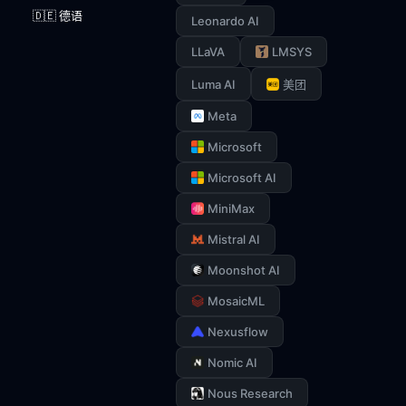
🇩🇪 德语
Leonardo AI
LLaVA
LMSYS
Luma AI
美团
Meta
Microsoft
Microsoft AI
MiniMax
Mistral AI
Moonshot AI
MosaicML
Nexusflow
Nomic AI
Nous Research