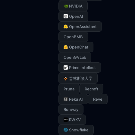
NVIDIA
OpenAI
OpenAssistant
OpenBMB
OpenChat
OpenGVLab
Prime Intellect
普林斯顿大学
Pruna
Recraft
Reka AI
Reve
Runway
RWKV
Snowflake