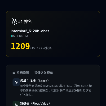
🥇
#1
排名
internlm2_5-20b-chat
INTERNLM
1209
±15 · 1.7K
次投票
📖 指标说明 — 读懂这张榜单
榜单主指标（Score）
🎯
每个榜单会采用官网对应的核心排序指标。通用 Arena 榜
单通常是模型竞技积分；智能体榜单则展示净提升及多项
任务指标。
精确值（Float Value）
🔢