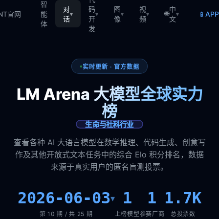
智
对
码
图
视
中
🌐
📱
TNT官网
能
AP
▾
▾
▾
▾
▾
话
开
像
频
文
体
发
实时更新 · 官方数据
LM Arena 大模型全球实力
榜
生命与社科行业
查看各种 AI 大语言模型在数学推理、代码生成、创意写
作及其他开放式文本任务中的综合 Elo 积分排名，数据
来源于真实用户的匿名盲测投票。
2026-06-03
1
1
1.7K
▾
第 10 期 / 共 25 期
上榜模型
参赛厂商
总投票数