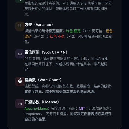
主指标的完整浮点数值。对于通用 Arena 榜单可用于区分
整数分相近的模型；智能体榜单以百分比和置信区间展
示。
方差（Variance）
📊
衡量结果的
统计稳定程度
。
绿色·稳定
（<5）更可信；
橙色·
波动
（5~12）；
红色·不稳
（>12）说明排名还可能明显变
化。
置信区间（95% CI = ±N）
↔️
95% 置信区间反映当前估计的不确定范围，显示为
±N
。
在相同计算口径下，N 越小说明估计越集中、排名越稳
定。
投票数（Vote Count）
🗳️
该模型或厂商参与评测的总次数。数量越高，结果的
统计
置信度越高、越不容易受单次样本影响而波动
。
开源协议（License）
📜
Apache/Llama
：完全开源可商用；
MIT
：开源限制极少；
Proprietary
：闭源商业模型。
协议决定你能否把它集成到
自己的产品里
。