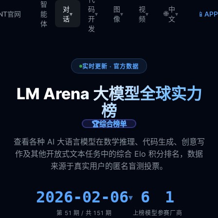
智
对
码
图
视
中
🌐
📱
TNT官网
能
AP
▾
▾
▾
▾
▾
话
开
像
频
文
体
发
实时更新 · 官方数据
LM Arena 大模型全球实力
榜
🏆
综合榜单
查看各种 AI 大语言模型在数学推理、代码生成、创意写
作及其他开放式文本任务中的综合 Elo 积分排名，数据
来源于真实用户的匿名盲测投票。
2026-02-06
6
1
▾
第 51 期 / 共 151 期
上榜模型
参赛厂商