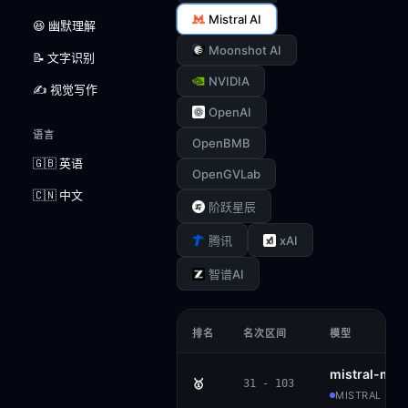
Mistral AI
😆 幽默理解
Moonshot AI
📝 文字识别
NVIDIA
✍️ 视觉写作
OpenAI
语言
OpenBMB
🇬🇧 英语
OpenGVLab
🇨🇳 中文
阶跃星辰
xAI
腾讯
智谱AI
排名
名次区间
模型
mistral-me
🥇
31 - 103
MISTRAL · P