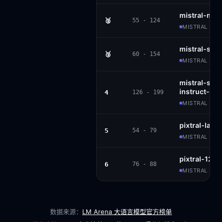
mistral-me
🥈
55 - 124
MISTRAL · P
mistral-sma
🥉
60 - 154
MISTRAL · AP
mistral-sma
instruct-25
4
126 - 199
MISTRAL · AP
pixtral-larg
5
54 - 79
MISTRAL · MR
pixtral-12b
6
76 - 88
MISTRAL · AP
数据来源：
LM Arena 大语言模型官方榜单