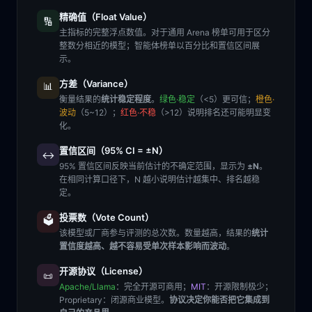
精确值（Float Value）
🔢
主指标的完整浮点数值。对于通用 Arena 榜单可用于区分
整数分相近的模型；智能体榜单以百分比和置信区间展
示。
方差（Variance）
📊
衡量结果的
统计稳定程度
。
绿色·稳定
（<5）更可信；
橙色·
波动
（5~12）；
红色·不稳
（>12）说明排名还可能明显变
化。
置信区间（95% CI = ±N）
↔️
95% 置信区间反映当前估计的不确定范围，显示为
±N
。
在相同计算口径下，N 越小说明估计越集中、排名越稳
定。
投票数（Vote Count）
🗳️
该模型或厂商参与评测的总次数。数量越高，结果的
统计
置信度越高、越不容易受单次样本影响而波动
。
开源协议（License）
📜
Apache/Llama
：完全开源可商用；
MIT
：开源限制极少；
Proprietary
：闭源商业模型。
协议决定你能否把它集成到