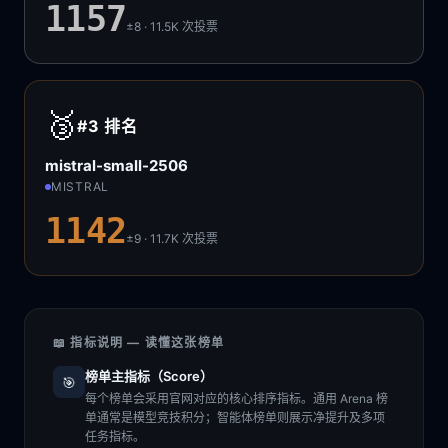
1157
±8 · 11.5K
次投票
🥉
#3
排名
mistral-small-2506
MISTRAL
1142
±9 · 11.7K
次投票
📖 指标说明 — 读懂这张榜单
榜单主指标（Score）
🎯
每个榜单会采用官网对应的核心排序指标。通用 Arena 榜
单通常是模型竞技积分；智能体榜单则展示净提升及多项
任务指标。