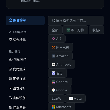
自己的产品里
。
🏆 综合榜单
▴
全部
零一万物
收起
📐 Template
AI2
🏆 综合榜单
阿里巴巴
能力维度
Amazon
✍️ 创意写作
Anthropic
💻 代码生成
百度
🖼️ 图像描述
Cohere
📊 图表分析
Google
🔍 实体识别
LLaVA
Meta
Microsoft
📚 作业解答