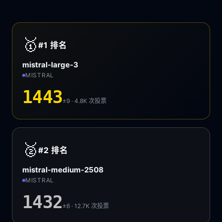
🥇
#1
排名
mistral-large-3
MISTRAL
1443
±9 · 4.8K
次投票
🥈
#2
排名
mistral-medium-2508
MISTRAL
1432
±6 · 12.7K
次投票