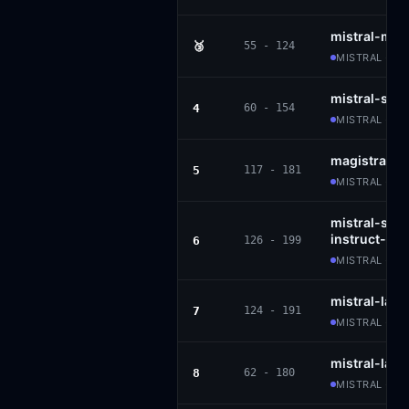
mistral-me
🥉
55 - 124
MISTRAL · P
mistral-sma
4
60 - 154
MISTRAL · AP
magistral-
5
117 - 181
MISTRAL · P
mistral-sma
instruct-25
6
126 - 199
MISTRAL · AP
mistral-lar
7
124 - 191
MISTRAL · M
mistral-larg
8
62 - 180
MISTRAL · MR