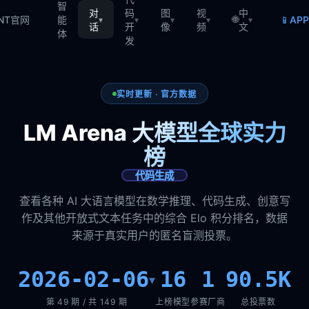
智
对
码
图
视
中
🌐
📱
TNT官网
能
AP
▾
▾
▾
▾
▾
话
开
像
频
文
体
发
实时更新 · 官方数据
LM Arena 大模型全球实力
榜
代码生成
查看各种 AI 大语言模型在数学推理、代码生成、创意写
作及其他开放式文本任务中的综合 Elo 积分排名，数据
来源于真实用户的匿名盲测投票。
2026-02-06
16
1
90.5K
▾
第 49 期 / 共 149 期
上榜模型
参赛厂商
总投票数