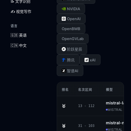
📝 文字识别
NVIDIA
✍️ 视觉写作
OpenAI
语言
OpenBMB
🇬🇧 英语
OpenGVLab
🇨🇳 中文
阶跃星辰
xAI
腾讯
智谱AI
排名
名次区间
模型
mistral-larg
🥇
13 - 112
MISTRAL · AP
mistral-me
🥈
31 - 103
MISTRAL · P