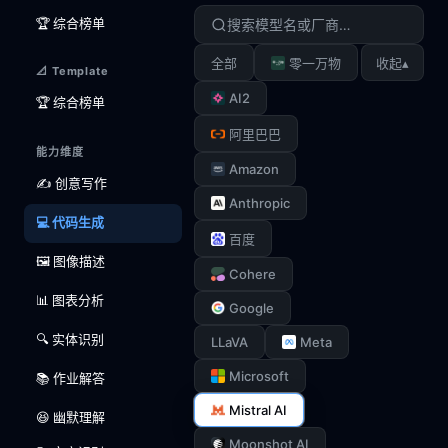
🏆 综合榜单
▴
全部
零一万物
收起
📐 Template
AI2
🏆 综合榜单
阿里巴巴
能力维度
Amazon
✍️ 创意写作
Anthropic
💻 代码生成
百度
🖼️ 图像描述
Cohere
📊 图表分析
Google
🔍 实体识别
LLaVA
Meta
Microsoft
📚 作业解答
Mistral AI
😆 幽默理解
Moonshot AI