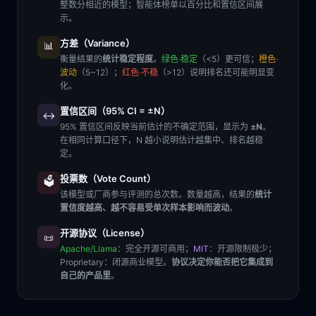
整数分相近的模型；智能体榜单以百分比和置信区间展
示。
方差（Variance）
📊
衡量结果的
统计稳定程度
。
绿色·稳定
（<5）更可信；
橙色·
波动
（5~12）；
红色·不稳
（>12）说明排名还可能明显变
化。
置信区间（95% CI = ±N）
↔️
95% 置信区间反映当前估计的不确定范围，显示为
±N
。
在相同计算口径下，N 越小说明估计越集中、排名越稳
定。
投票数（Vote Count）
🗳️
该模型或厂商参与评测的总次数。数量越高，结果的
统计
置信度越高、越不容易受单次样本影响而波动
。
开源协议（License）
📜
Apache/Llama
：完全开源可商用；
MIT
：开源限制极少；
Proprietary
：闭源商业模型。
协议决定你能否把它集成到
自己的产品里
。