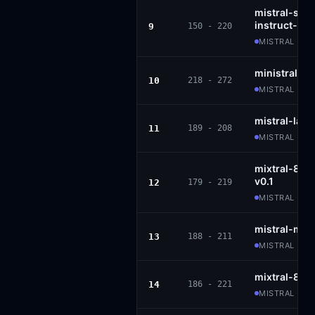
mistral-sma
instruct-25
9
150 - 220
MISTRAL · AP
ministral-8
10
218 - 272
MISTRAL · MR
mistral-lar
11
189 - 208
MISTRAL · P
mixtral-8x2
v0.1
12
179 - 219
MISTRAL · AP
mistral-me
13
188 - 211
MISTRAL · P
mixtral-8x7b
14
186 - 221
MISTRAL · AP